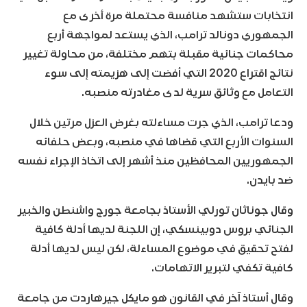
انتخابات ستشهد منافسة محتملة مرة أخرى مع
الجمهوري دونالد ترامب، الذي يستعد لمواجهة أربع
محاكمات جنائية مقبلة بتهم مختلفة، من محاولة تغيير
نتائج اقتراع 2020 التي أفضت إلى هزيمته إلى سوء
التعامل مع وثائق سرية لدى مغادرته منصبه.
ودعا ترامب، الذي جرت مساءلته بغرض العزل مرتين خلال
السنوات الأربع التي قضاها في منصبه، وبعض حلفائه
الجمهوريين المحافظين منذ أشهر إلى اتخاذ الإجراء نفسه
ضد بايدن.
وقال جوناثان تورلي الأستاذ بجامعة جورج واشنطن والخبير
الجنائي بروس دوبينسكي، إن اللجنة لديها أدلة كافية
لفتح تحقيق في موضوع المساءلة، لكن ليس لديها أدلة
كافية تكفي لتبرير الاتهامات.
وقال أستاذ آخر في القانون هو مايكل جيرهاردت من جامعة