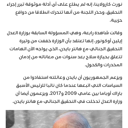
نورث كارولاينا، إنه لم يطلع على أي أدلة موثوقة تبرر إجراء
التحقيق، وحذر اللجنة من أنها تتحرك انطلاقا من دوافع
حزبية.
وقالت شاهدة رابعة، وهي المسؤولة السابقة بوزارة العدل
إيلين أوكونور، إنها تعتقد بأن الوزارة خففت من وتيرة
التحقيق الجنائي مع هانتر بايدن، الذي يواجه الآن اتهامات
تتعلق بحيازة سلاح بعد سنوات من معاناته من إدمان
المخدرات والكحول.
ويزعم الجمهوريون أن بايدن وعائلته استفادوا من
السياسات التي اتبعها عندما كان نائبا للرئيس الأسبق
باراك أوباما بين عامي 2009 و2017. ويزعمون أيضا أن
وزارة العدل تدخلت في التحقيق الجنائي مع هانتر بايدن.