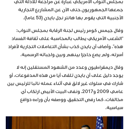
بمجلس النواب الأمريكي عبارة عن مراجعة للأدلة التي
جمعها الجمهوريون حتى الآن عن المشاريع التجارية
الأجنبية التي يقوم بها هانتر نجل بايدن (53 عاما).
وقال جيمس كومر رئيس لجنة الرقابة بمجلس النواب:
“الشعب الأمريكي يطالب بالمحاسبة على ثقافة الفساد
هذه”. وأضاف أن بايدن كذب بشأن التعاملات التجارية لأفراد
أسرته، ولم يضع حاجزا بينهم وبين واجباته الرسمية.
وقال ديمقراطيون وعدد من الشهود المستقلين إنه لا
يوجد دليل على أن بايدن تلقى أيا من هذه المدفوعات، أو
شارك في سلوك غير لائق في أثناء عمله نائبا للرئيس بين
عامي 2009 و2017. ونفى البيت الأبيض ارتكاب أي
مخالفات، كما رفض التحقيق، ووصفه بأن وراءه دوافع
سياسية.