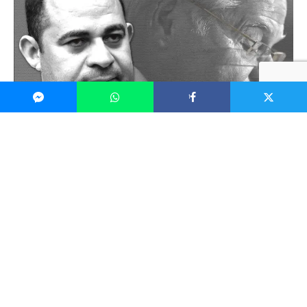
1
د
فع السيناتور الأمريكي بوب مينينديز يوم الأربعاء
بأنه غير مذنب في اتهامات بتلقي رشاوى من
ثلاثة رجال أعمال من ولاية نيوجيرسي مع تصاعد
الدعوات لاستقالته من زملائه الديمقراطيين.
واتهم المدعون الفيدراليون في مانهاتن الأسبوع
الماضي مينينديز (69 عاما) وزوجته بقبول سبائك ذهبية
ومئات الآلاف من الدولارات نقدا مقابل استخدام السيناتور