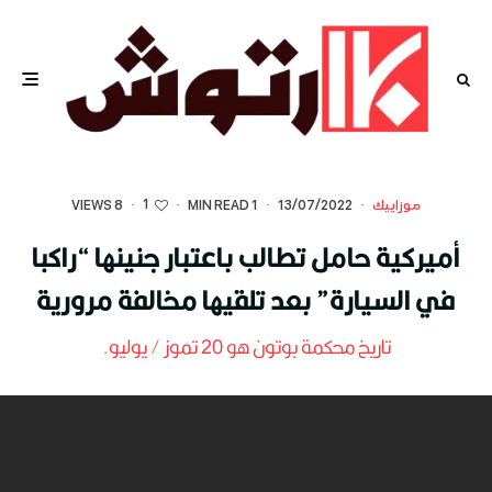
1
موزاييك
·
13/07/2022
·
1 MIN READ
·
·
8 VIEWS
أميركية حامل تطالب باعتبار جنينها “راكبا
في السيارة” بعد تلقيها مخالفة مرورية
تاريخ محكمة بوتون هو 20 تموز / يوليو.