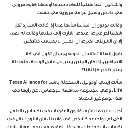
والثلاثين، أنها ستلجأ للقضاء بعدما أوقفها ضابط مروري
في دالاس وسجل غرامة مرورية في حقها.
وقالت بوتون إن الضابط سألها عما إذا كانت السيارة تقل
شخصا آخر غيرها، عندها أشارت إلى بطنها وقالت له نعم،
إلا أن الشرطي أخبرها أن الجنين لا يحتسب كشخص.
تقول إنها لا تعتقد أن الدولة يجب أن تكون في كلا
الاتجاهين. إذا كان الجنين يعتبر حياة قبل الولادة ، فلماذا لا
يعتبر ذلك راكبًا ثانيًا؟
سألت إيمي أودونيل ، المتحدثة باسم Texas Alliance for
Life ، وهي مجموعة مناهضة للإجهاض ، عن رأيها في
هذا الوضع غير المعتاد.
أجابت: “بينما يعترف قانون العقوبات في تكساس بالطفل
الذي لم يولد بعد كشخص في ولايتنا ، فإن قانون النقل في
تكساس لا يحدد ذلك. والطفل المقيم في رحم أمه لا يشغل