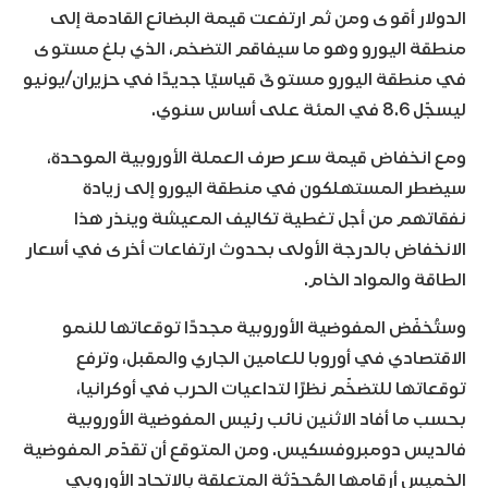
الدولار أقوى ومن ثم ارتفعت قيمة البضائع القادمة إلى
منطقة اليورو وهو ما سيفاقم التضخم، الذي بلغ مستوى
في منطقة اليورو مستوىً قياسيًا جديدًا في حزيران/يونيو
ليسجّل 8.6 في المئة على أساس سنوي.
ومع انخفاض قيمة سعر صرف العملة الأوروبية الموحدة،
سيضطر المستهلكون في منطقة اليورو إلى زيادة
نفقاتهم من أجل تغطية تكاليف المعيشة وينذر هذا
الانخفاض بالدرجة الأولى بحدوث ارتفاعات أخرى في أسعار
الطاقة والمواد الخام.
وستُخفّض المفوضية الأوروبية مجددًا توقعاتها للنمو
الاقتصادي في أوروبا للعامين الجاري والمقبل، وترفع
توقعاتها للتضخّم نظرًا لتداعيات الحرب في أوكرانيا،
بحسب ما أفاد الاثنين نائب رئيس المفوضية الأوروبية
فالديس دومبروفسكيس. ومن المتوقع أن تقدّم المفوضية
الخميس أرقامها المُحدّثة المتعلقة بالاتحاد الأوروبي