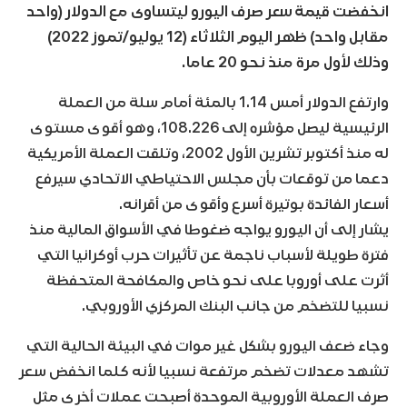
انخفضت قيمة سعر صرف اليورو ليتساوى مع الدولار (واحد
مقابل واحد) ظهر اليوم الثلاثاء (12 يوليو/تموز 2022)
وذلك لأول مرة منذ نحو 20 عاما.
وارتفع الدولار أمس 1.14 بالمئة أمام سلة من العملة
الرئيسية ليصل مؤشره إلى 108.226، وهو أقوى مستوى
له منذ أكتوبر تشرين الأول 2002، وتلقت العملة الأمريكية
دعما من توقعات بأن مجلس الاحتياطي الاتحادي سيرفع
أسعار الفائدة بوتيرة أسرع وأقوى من أقرانه.
يشار إلى أن اليورو يواجه ضغوطا في الأسواق المالية منذ
فترة طويلة لأسباب ناجمة عن تأثيرات حرب أوكرانيا التي
أثرت على أوروبا على نحو خاص والمكافحة المتحفظة
نسبيا للتضخم من جانب البنك المركزي الأوروبي.
وجاء ضعف اليورو بشكل غير موات في البيئة الحالية التي
تشهد معدلات تضخم مرتفعة نسبيا لأنه كلما انخفض سعر
صرف العملة الأوروبية الموحدة أصبحت عملات أخرى مثل