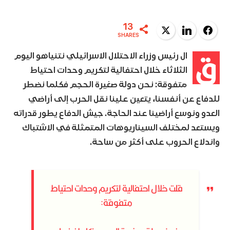
13
Twitter
LinkedIn
Facebook
SHARES
ق
ال رئيس وزراء الاحتلال الاسرائيلي نتنياهو اليوم
الثلاثاء خلال احتفالية لتكريم وحدات احتياط
متفوقة: نحن دولة صغيرة الحجم فكلما نضطر
للدفاع عن أنفسنا، يتعين علينا نقل الحرب إلى أراضي
العدو ونوسع أراضينا عند الحاجة. جيش الدفاع يطور قدراته
ويستعد لمختلف السيناريوهات المتمثلة في الاشتباك
واندلاع الحروب على أكثر من ساحة.
قلت خلال احتفالية لتكريم وحدات احتياط
متفوقة: