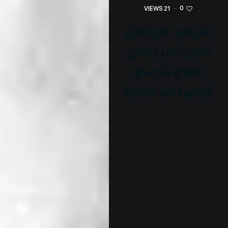
0
21 VIEWS
·
نتنياهو: علينا نقل
الحرب إلى أراضي
العدو ونوسع
أراضينا عند الحاجة