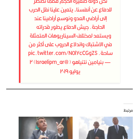
نحن دولة صغيرة الحجم فكلما نضطر
للدفاع عن أنفسنا، يتعين علينا نقل الحرب
إلى أراضي العدو ونوسع أراضينا عند
الحاجة. جيش الدفاع يطور قدراته
ويستعد لمختلف السيناريوهات المتمثلة
في الاشتباك واندلاع الحروب على أكثر من
ساحة.
pic.twitter.com/N0lYcCGgZS
— بنيامين نتنياهو (@Israelipm_ar)
٢
يوليو ٢٠١٩
مرتبط