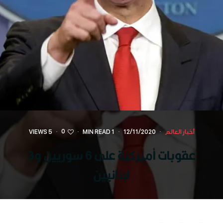
0
أخبار العالم
·
12/11/2020
·
1 MIN READ
·
·
5 VIEWS
عقوبات أميركية على 6 سوريين و3
لبنانيين