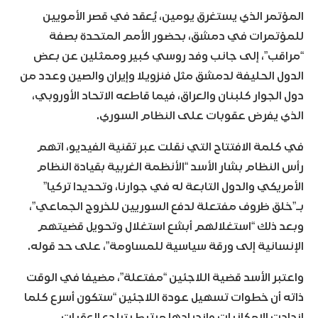
المؤتمر الذي يستغرق يومين، يُعقد في قصر الأمويين
للمؤتمرات في دمشق، بحضور الأمم المتحدة بصفة
“مراقب”، إلى جانب وفد روسي كبير وممثلين عن بعض
الدول الحليفة لدمشق مثل فنزويلا وإيران والصين وعدد من
دول الجوار كلبنان والعراق، فيما قاطعه الاتحاد الأوروبي،
الذي يفرض عقوبات على النظام السوري.
في كلمة الافتتاح التي نقلت عبر تقنية الفيديو، اتهم
رأس النظام بشار الأسد “الأنظمة الغربية بقيادة النظام
الأمريكي والدول التابعة له في جوارنا، وتحديدا تركيا”
بـ”خلق ظروف مفتعلة لدفع السوريين للخروج الجماعي”،
وبعد ذلك “استغلالهم أبشع استغلال وتحويل قضيتهم
الإنسانية إلى ورقة سياسية للمساومة”، على حد قوله.
واعتبر الأسد قضية اللاجئين “مفتعلة”، مضيفا في الوقت
ذاته أن خطوات تسهيل عودة اللاجئين “ستكون أسرع كلما
ازدادت الإمكانيات وازديادها مرتبط بتراجع العقبات