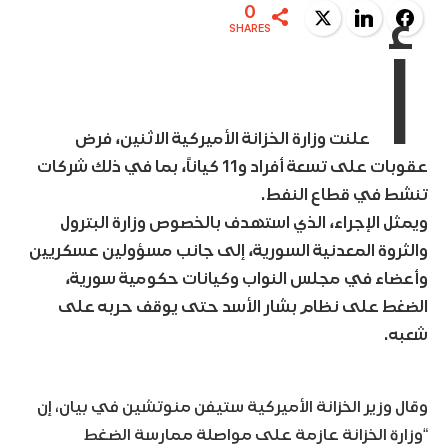
0
Twitter
LinkedIn
Facebook
أ
SHARES
علنت وزارة الخزانة الأميركية الاثنين، فرض
عقوبات على تسعة أفراد و11 كياناً، بما في ذلك شركات
تنشط في قطاع النفط.
ويمثل الإجراء، الذي استهدف بالخصوص وزارة البترول
والثروة المعدنية السورية، إلى جانب مسؤولين عسكريين
وأعضاء في مجلس النواب وكيانات حكومية سورية،
الضغط على نظام بشار الأسد حتى يوقف حربه على
شعبه.
وقال وزير الخزانة الأميركية ستيفن منوتشين في بيان، إن
“وزارة الخزانة عازمة على مواصلة ممارسة الضغط