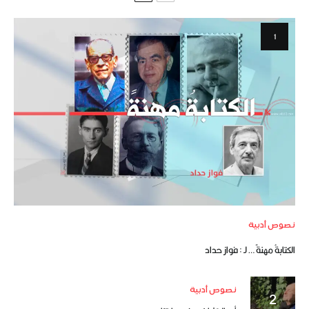
نصوص أدبية
الكتابةُ مهنةً … لـ : فواز حداد
نصوص أدبية