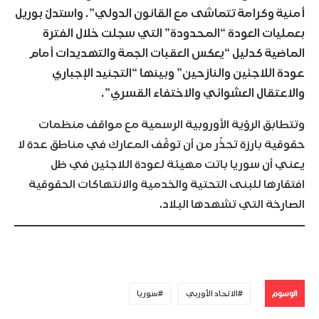
أمنية وكرامة تتماشى مع القانون الدولي”. واستدلّ بوريل
بعمليات العودة “المحدودة” التي سجلت خلال الفترة
الماضية كدليل “يعكس العقبات الجمة والتهديدات أمام
عودة اللاجئين والنازحين” وبينها “التجنيد الإجباري
والاعتقال العشوائي والاختفاء القسري”.
وتتطابق الرؤية الأوروبية الرسمية مع مواقف منظمات
حقوقية بارزة تحذّر من أن توقّف المعارك في مناطق عدة لا
يعني أن سوريا باتت مهيئة لعودة اللاجئين في ظل
افتقارها للبنى التحتية والخدمية والانتهاكات الحقوقية
الصارخة التي تشهدها البلاد.
الوسوم
الاتحاد الأوربي
سوريا