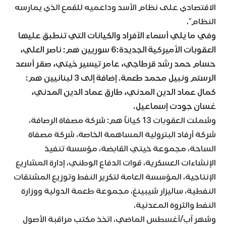
الاقتصادي على نظام الأسد وداعميه للقمع الذي يمارسه
النظام”.
وفي ما يلي أسماء الآفراد والكيانات التي تنطبق عليها
العقوبات الأميركية الجديدة:6 سوريين هم: ناصر العلي،
حسام حمد رشد قرطاجي، عامر تيسير خيتي، صقر أسعد
الرستم ونبيل محمد طعمة. إضافة إلى 3 لبنانيين هم:
كمال عماد الدين المدني، طارق عماد الدين المدني،
غسان جودت إسماعيل.
وشملت العقوبات 13 كياناً هم: شركة مصفاة الرصافة،
شركة أرفاد البترولية المساهمة الخاصة، شركة مصفاة
الساحة، مجموعة خيتي القابضة، مؤسسة تنفيذ
الإنشاءات العسكرية، قوات الدفاع الوطني، إدارة المشاريع
الإنتاجية، المؤسسة العامة لتكرير النفط وتوزيع المشتقات
النفطية، ساليزار شيبينغ، مجموعة طعمة الدولية ووزارة
النفط والثروة المعدنية.
وشهر آب/أغسطس الماضي، اتخذ مكتب مراقبة الأصول