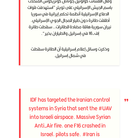
وقال اللفتنانت كولونيل جوناثان كونريكوس المتحدث
باسم الجيش الإسرائيلي على تويتر ”استهدفت قوات
الدفاع الإسرائيلية أنظمة تحكم إيرانية في سوريا
أطلقت طائرة دون طيار للمجال الجوي الإسرائيلي.
نيران سورية هائلة مضادة للطائرات… سقطت طائرة
إف-16 في إسرائيل والطياران بخير“.
وذكرت وسائل إعلام إسرائيلية أن الطائرة سقطت
في شمال إسرائيل.
IDF has targeted the Iranian control
systems in Syria that sent the
#UAV
into Israeli airspace. Massive Syrian
Anti-Air fire, one F16 crashed in
Israel, pilots safe.
#Iran
is