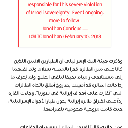
responsible for this severe violation
of Israeli sovereignty. Event ongoing,
more to follow.
— Jonathan Conricus
(@LTCJonathan)
February 10, 2018
وذكرت هيئة البث الإسرائيلي أن الطيارين الاثنين اللذين
كانا على متن الطائرة قفزا بالمظلة بسلام وتم نقلهما
إلى مستشفى رامبام بحيفا لتلقي العلاج. ولم يُعرف ما
إذا كانت الطائرة قد أصيبت بصاروخ أطلِق باتجاه الطائرات
التي “أغارت على أهداف إيرانية في سوريا”. وجاءت الغارة
رداً على اختراق طائرة إيرانية بدون طيار الأجواء الإسرائيلية،
حيث قامت مروحية هجومية باعتراضها.
ومن جانبه، قال تلفزيون النظام السوري إن الدفاعات