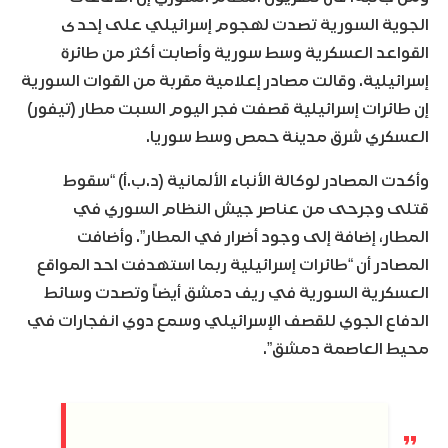
الجوية السورية تصدت لهجوم إسرائيلي على إحدى
القواعد العسكرية وسط سورية وأصابت أكثر من طائرة
إسرائيلية. وقالت مصادر إعلامية مقربة من القوات السورية
إن طائرات إسرائيلية قصفت فجر اليوم السبت مطار (تيفور)
العسكري شرق مدينة حمص وسط سوريا.
وأكدت المصادر لوكالة الأنباء الألمانية (د.ب.أ) “سقوط
قتلى وجرحى من عناصر جيش النظام السوري في
المطار، إضافة إلى وجود أضرار في المطار”. وأضافت
المصادر أن “طائرات إسرائيلية ربما استهدفت احد المواقع
العسكرية السورية في ريف دمشق أيضاً وتصدت وسائط
الدفاع الجوي للقصف الإسرائيلي وسمع دوي انفجارات في
محيط العاصمة دمشق”.