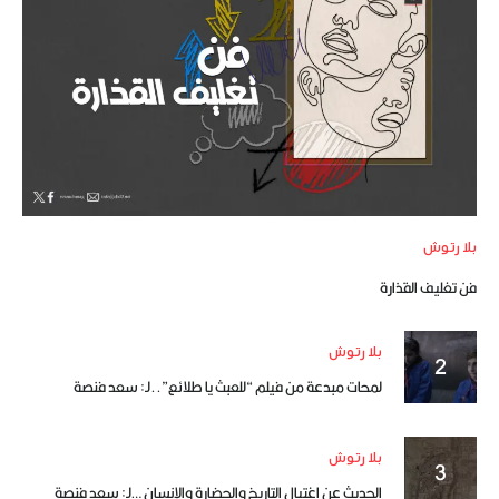
بلا رتوش
فن تغليف القذارة
بلا رتوش
لمحات مبدعة من فيلم “للعبث يا طلائع”..لـ: سعد فنصة
بلا رتوش
الحديث عن اغتيال التاريخ والحضارة والإنسان …لـ: سعد فنصة