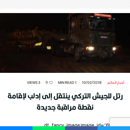
0
أخبار العالم
·
10/02/2018
·
1 MIN READ
·
·
3 VIEWS
رتل للجيش التركي ينتقل إلى إدلب لإقامة
نقطة مراقبة جديدة
[dt_fancy_image image_id=”60589″