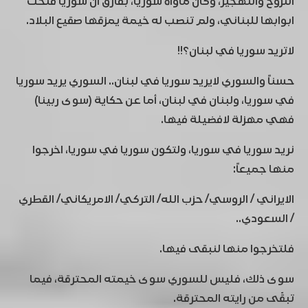
النزوح والتهجير، وكان مأواه سوريا، بفارق أن سوريا فتحت
ابوابها للبناني، ولم تنصب له خيمة يمزقها صقيع البلاد.
لاتريد سوريا في لبنان؟!!
حسناً والسوري لايريد سوريا في لبنان.. السوري يريد سوريا
في سوريا، ولبنان في لبنان، أما عن حكاية (سوى ربينا)
فهي مهزلة لافضيلة فيها.
نريد سوريا في سوريا، ولتكون سوريا في سوريا، اخرجوا
منها جميعاً:
الايراني / الروسي/ حزب الله/ التركي/ الامريكاني/ القطري
/ السعودي..
فلتخرجوا منها لنبقى فيها.
سوى ذلك، فليس للسوري سوى خيمته المحترقة، فيما
تبقّى من رايته المحترقة.