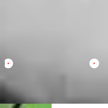
شمس: خسوف… من محاور إلى خفير