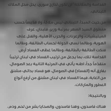
القداسة والملائكة” لن تكون لنازح سوري، يحل محل الملاك
اللبناني.
من حيث المبدأ، اللبناني ليس ملاكاً، ولا قدّيساً حسب
منطوق السيد الصهر بمرتبة وزير، فلبنان، عرف
الميليشيات، والزعرنات، والحرب الأهلية، والقتل على
الهوية، وطالما نسي الدولة لحساب الطائفة، وطالما
فتكت الطائفة بالطائفة، وطالما غطّى الفساد أرض
القداسة تلك، بما يجعل من ترتيب الفساد في لبنان ترتيباً
متقدّماً جداً، اظنه يأتي في المرتبة الثانية بعد الصومال،
بفارق أنه (الفساد) في الصومال، هو فساد بدائي مشتق
من الغابة، فيما الفساد في لبنان مشتق من أرفع أنواع
العطور والماركات.
وبالنتيجة:
هناك فاسدون، وهنا فاسدون، والضحايا بشر من لحم ودم،