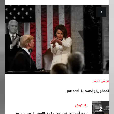
قوس المطر
الدكتاتورية والحسد ..لـ: أحمد عمر
بلا رتوش
نظام أسد : علمانية زائفة وواقع ظلامي … لـ: سعد فنصة