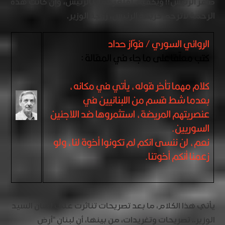
صهر الرئيس!! ويكفيه، أقله رحمة بالرئيس، وإن كانت هذه
الرحمة لاترحم كريمة الرئيس، زوجة الوزير.
الروائي السوري / فوّاز حداد
كتب معلّقا على ما جاء في المقالة :
كلام مهما تأخر قوله، يأتي في مكانه،
بعدما شط قسم من اللبنانيين في
عنصريتهم المريضة، استثمروها ضد اللاجئين
السوريين.
نعم، لن ننسى انكم لم تكونوا أخوة لنا، ولو
زعمنا أنكم أخوتنا.
يأتي هذا الكلام، ما بعد تصريحات تناثرت على لسان السيد
الوزير.. تصريحات وتغريدات، من بينها، أن لبنان “أرض