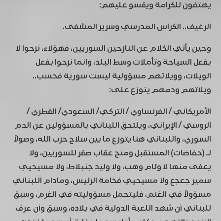
يهتفون للكرامة ويقسو عليهم:
الرغيف.. الكراس المدرسي وسرير المشفى.
وحين يأتي الكلام عن النازحين السوريين، فهؤلاء، نزحوا لا
بفعل السياحة وتأملات وسط البلد، وانما نزحوا بفعل
الويلات، وويلاتهم مسؤولية ليست سورية فحسب..
ويلاتهم ودمهم يتوزع على:
الأمريكاني / الفرنساوي / التركي/ السعودي/ القطري /
الروسي / الإيراني، ويلتحق اللبناني بالمسؤولين عن الدم
السوري، واللبناني هنا يتوزع ما بين سلاح حزب الله، وصولاً
لـ (حفاضات) المستقبل ومنح عقاب صقر للسوريين، ولا
يعفى منها لا وئام وهب، ولا وليد جنبلاط، ولا مسيحيي
سمير جعجع ولا مسيحيي فخامة الرئيس، ومادام اللبناني
مسؤولاً في الغنم، فليتحمل مسؤوليته في الغرم، وسبق
للبناني أن شهد اللعبة الدولية في بلاده، وسبق وأن عرف