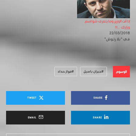
إذا أنت الوزير وما بتعرف شو اسم
وزارتك …!!!
22/03/2018
في "بلا رتوش"
الوسوم
جبران باسيل
فواز حداد
TWEET
SHARE
EMAIL
SHARE