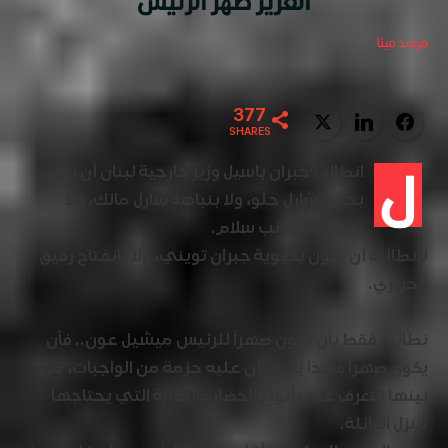
العزيز صهر الرئيس
مرصد مينا
377
Twitter
LinkedIn
Facebook
SHARES
ل
انطالب جبران باسيل وزير خارجية لبنان أن يكون
بحجم شارل حلو، ولا بنباهة شارل مالك، ولا
بمناقبية صائب سلام.
لانطالبه أن يكون بحيوية جبران تويني، ولا بانفتاح رفيق
الحريري.
نطالبه فقط بأن يكون صهراً للرئيس ميشيل عون.. فأن
يكون صهراً فهذا يعني أن عليه حزمة من الواجبات، من
بينها التعرف على أنواع الخضار والبقالة التي يحتاجها
منزل العائلة.