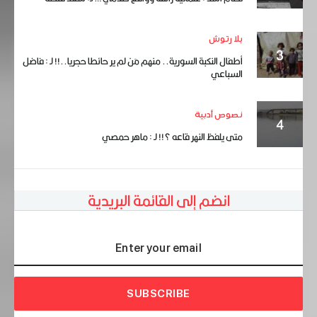
بلا رتوش
أطفال النكبة السورية.. منهم مَن لم ير حائطا حجريا..!! لـ : فاضل
السباعي
نصوص أدبية
متى يلفظ النهر قاعه ؟!! لـ : ماهر حمصي
انضم إلى القائمة البريدية
SUBSCRIBE