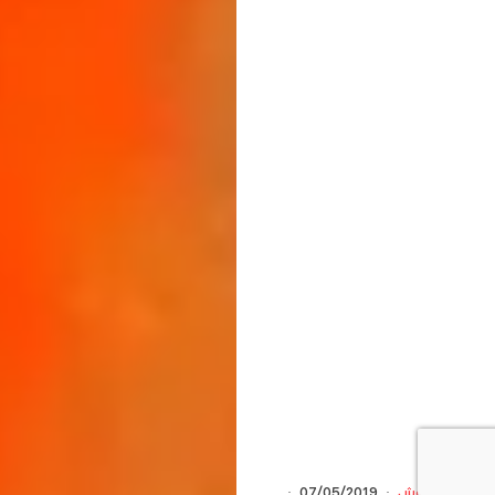
بلا رتوش
·
07/05/2019
·