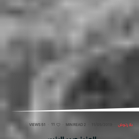
11
بلا رتوش
·
11/05/2019
·
2 MIN READ
·
·
51 VIEWS