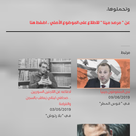
وتحملوها.
عن ” مرصد مينا ” للاطلاع على الموضوع الأصلي ، اضغط هنا
مرتبط
نحن المتفوقون جينياً
لدفاعه عن اللاجئين السوريين
..صحافي لبناني يُعاقب بالسجن
09/06/2019
والغرامة
في "قوس المطر"
03/05/2019
في "بلا رتوش"