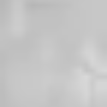
فشر بعينو .. “بشار” مثل إصبع
الدجاجة الورّانية
ا
لأنفة وعزة النفس والشرف ..إنها الأم السورية …
ماني بحاجة لكرتونة …بدّي مأوى للأطفال والسترة
للحريم ..العالم تجي تتمسخر وتصورنا مثل حكايتكن
وتروح …ايش بيطلع من الحكي ؟!!!
منين إجى لما صاحت وحدة واامعتصماه ؟!
ضاع ضمير العرب
بشار مثل إصبع الدجاجة الورّانية ..لا واصل للأرض ولا يتطهر
ويالنجاسة
جاب إيران لحتى يساوينا فرس
الله معنا …اذا بيجيب اسرائيل وأمريكا وبيجيب ………
نحنا مثل آل ياسر
أنا واثفة الله معنا