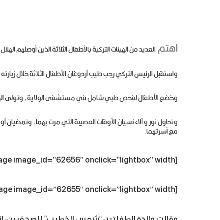
اهتم
العديد من الهيئات التركية بالأطفال الثلاثة الذين أوصلهم الهل
واستقبل الرئيس التركي رجب طيب أردوغان الأطفال الثلاثة خلال زيار
وخضع الأطفال لفحص طبي شامل في مستشفى الولاية، وتولى الهلال ا
وتحاول نور و آلاء نسيان الأوقات العصيبة التي مرت بهما، وتمضيان أو
مع أسرتهما.
[dt_fancy_image image_id=”62656″ onclick=”lightbox” width=””]
[dt_fancy_image image_id=”62655″ onclick=”lightbox” width=””]
وقالت والدة الطفلتين “شمس الخطيب” للصحفيين، إ