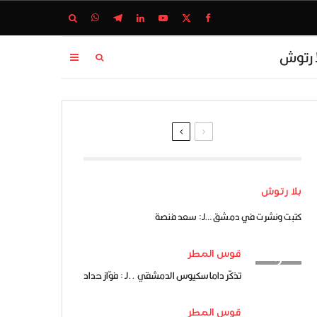
ا رتوش
بلا رتوش
كتبت ونشرت في دمشق …لـ: سعد فنصة
قوس المطر
تذكّر داماسكيوس الدمشقي ..لـ : فوّاز حداد
قوس المطر