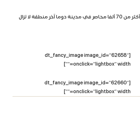
وعبرت الأمم المتحدة عن قلقها الشديد بشأن مصير أكثر من 70 ألفا محاصر في مدينة دوما آخر منطقة لا تزال
[dt_fancy_image image_id=”62658″
onclick=”lightbox” width=””]
[dt_fancy_image image_id=”62660″
onclick=”lightbox” width=””]