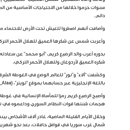
سنوات حرموا خلالها من الاحتياجات الأساسية من الط
دائم.
وأضافت أنهم اضطروا للعيش تحت الأرض للاحتماء من
وأعربت شمس عن شكرها العميق للهلال الأحمر التر
بدوره أعرب والد الرضيع كريم، “أبو محمد” عن سعادته 
شكره العميق لأردوغان وللهلال الأحمر التركي.
وكشفت “آلاء” و”نور” للعالم الوضع في الغوطة الشرق
باللغة الإنجليزية عبر حسابهما بموقع “تويتر”، (Noor_and_Alaa).
وأصبح الرضيع كريم رمزا للمأساة الإنسانية في غوطة
هجمات شنتها قوات النظام السوري وداعموه في نوف
وخلال الأيام القليلة الماضية، غادر آلاف الأشخاص 
شمال غرب سوريا في قوافل حافلات، بعد نحو شهري