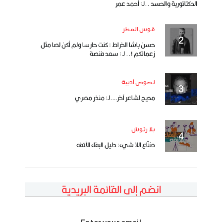
الدكتاتورية والحسد ..لـ: أحمد عمر
قوس المطر
حسن باشا الخراط : كنت حارسا ولم أكن لصا مثل
زعمائكم !.. لـ : سعد فنصة
نصوص أدبية
مديح لشاعر آخر….لـ: منذر مصري
بلا رتوش
صُنّاع اللا شيء: دليل البقاء للأتفه
انضم إلى القائمة البريدية