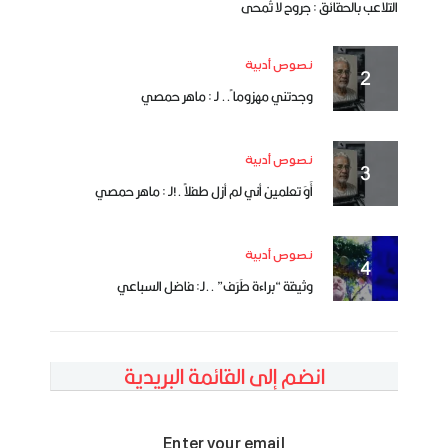
التلاعب بالحقائق : جروح لا تُمحى
نصوص أدبية
وجدتني مهزوما ً.. لـ : ماهر حمصي
نصوص أدبية
أَوَ تعلمين أني لم أزل طفلاً .!لـ : ماهر حمصي
نصوص أدبية
وثيقة “براءة طَرَف” ..لـ: فاضل السباعي
انضم إلى القائمة البريدية