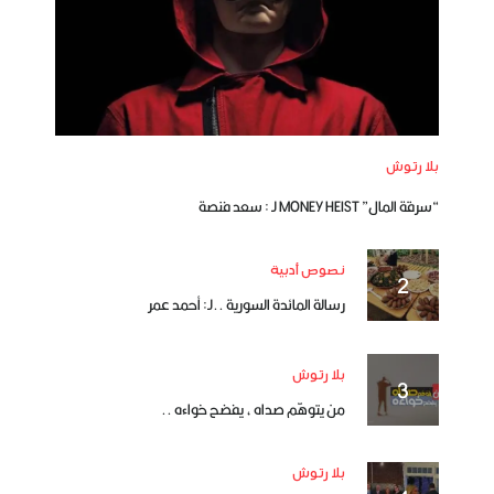
بلا رتوش
“سرقة المال” MONEY HEIST لـ : سعد فنصة
نصوص أدبية
رسالة المائدة السورية ..لـ: أحمد عمر
بلا رتوش
من يتوهّم صداه ، يفضح خواءه ..
بلا رتوش