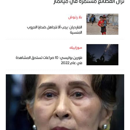
تزال الفظائع مستمرة في ميانمار
بلا رتوش
الغارديان: يجب ألا نتجاهل ضحايا الحروب
المنسية
موزاييك
فورين بوليسي: 10 صراعات تستحق المشاهدة
في عام 2022