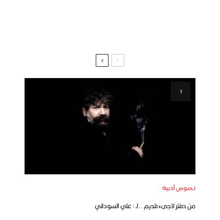
نصوص أدبية
من دفتر لاجىء قديم ..لـ : علي السوداني