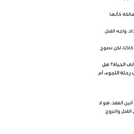
الكة كأنها
مًا تحت وطأة الاستبداد، واجه القتل
اذبًا، لكن نصوح
لى الحياة؟ هل
رحلة اللجوء، أم
ن الفقد. هو لا
حت ظل نظام بائد لمدة 14 عامًا، تحمل القتل والنزوح