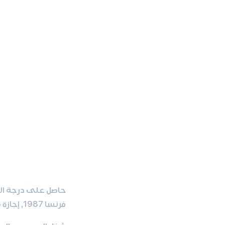
حاصل على درجة الدب
فرنسا 1987, إجازة في الاتصالات البصرية, كلية الفنون الجميلة, جامعة دمشق 1982