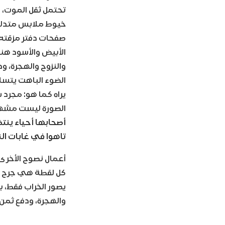
تحتمل ثقل الموت، 
خيوط ملابس متدلية 
صفحات دفتر مزقته ي
والنزوح والهجرة، و
الضوء الباهت يتسلل
يراه كما هو: مجرد 
الصورة ليست مشهد
أصحابها أحياء ينتظ
تاهوا في غابات ال
أعمال نصوح الأخرى 
كل لقطة هي جرح في
والهجرة، ودفع ثمن 