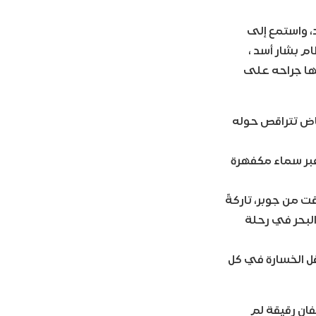
د، واستمع إلى
م بشار أسد ،
ا جراحه على
قاض تتراقص حوله
عبر سماء مكفهرة
قت من جوبر، تاركةً
البحر في رحلة
قل الخسارة في كل
فان رقيقة لم