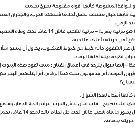
والنوافذ المشوهة كأنها أفواه مفتوحة تصرخ بصمت.
كأنها حبال مشنقة تحمل أحلامًا شنقتها الحرب، والجدران المته
د الزمن.
الأبيض والأسود هنا هو مرثية بصرية – مرثية لشعب عاش 14 عا
دفع ثمن حريته بأغلى ما لديه.
 عبر الشقوق كأنه خيط من خيوط العنكبوت، يحاول أن ينسج أملًا ك
سراب في مدينة أكلها الرماد.
ًا –
إنها سؤال يتردد في أعماق الفنان: متى تعود هذه البيوت إ
رون العودة، أم مدفونون تحت هذا الركام، أم ابتلعهم البحر في 
نسيان؟
كأنها أصداء لهذا السؤال.
 قلب نصوح – قلب فنان عاش الحرب، عرف رائحة الدمار، وسمع أني
يصور الخراب فقط، بل يصور مأساة شعب عاش ت
حريته بدمائه.