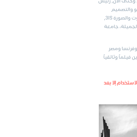
شغل العديد من المناصب : عميد كلية الفنون في الجامعة العربية الدولية منذ 2017 وحتى الآن, رئيس
2-2017, مدرس لفن الفيديو والتصميم
الجرافيكي والتصوير الضوئي. محاضر في التصوير الضوئي في المعهد الدولي للصوت والصورة 3IS,
نون الجميلة، جامعة
 وفرنسا ومصر
 فيلماً وثائقياً
استخدام إلا بعد