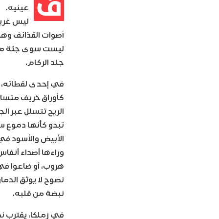
ف
عينيه.
ليس غريب
أصوات القذائف وهي 
ليست سوى جثة مدي
جلد الركام.
في إحدى لقطاته، يظ
كأوراق خريف متسا
الريح تتسلل عبر ال
تبدو كأنها دموع س
الأبيض والأسود في ه
وراءها أصداء أنفاس
هروب، أو ضاعوا ف
نصوح لا يوثق الدما
نبضة من قلبه.
في زملكا، يقترب نص