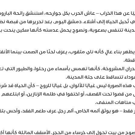
ًا عن هذا الخراب – عاش الحرب بكل جوارحه، استنشق رائحة البارو
تُحيل الحياة إلى أشلاء. دمشق اليوم، بعد تحريرها من قبضة نظا
نة تتنفس بصعوبة، ونصوح يحمل عدسته كأنها سكين ينحت به
هر بناء عالٍ كأنه ناي مثقوب، يعزف لحنًا من الصمت بينما الأن
قطة.
جدران المشروخة، كأنها تهمس بأسماء من رحلوا، والطيور التي ت
وداء تتساقط على جثة المدينة.
ذه الصورة ليس غيابًا للألوان، بل غيابًا للروح – كأن الحياة قد سُر
 من قضوا تحت القصف، أو اختفوا في ظلمة الزنازين، أو ابتلعهم 
ي متاهات المنفى.
ر فقط – هو يوثق ألمه الخاص، ألم رجل عرف طعم الفقد، وأحس بث
وح من بيت تحول إلى خرساء من الحجر. الأسقف المائلة كأنها أك