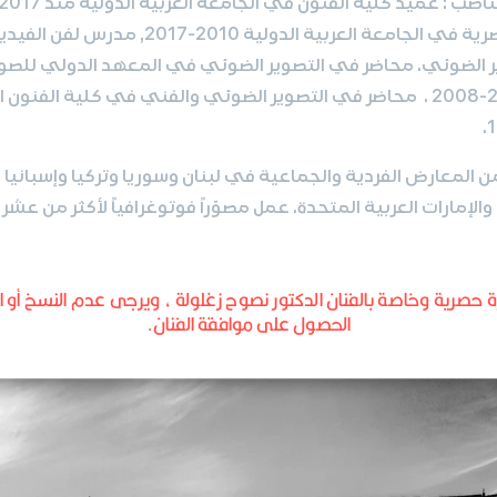
قسم الاتصالات البصرية في الجامعة العربية الدولية 010
باريس، فرنسا 2003-2008 . محاضر في التصوير الضوئي والفني في كلية الف
 المعارض الفردية والجماعية في لبنان وسوريا وتركيا وإسبانيا
والإمارات العربية المتحدة. عمل مصوّراً فوتوغرافياً لأكثر من عشرين
ة حصرية وخاصة بالفنان الدكتور نصوح زغلولة ، ويرجى عدم النسخ أو ال
الحصول على موافقة الفنان.