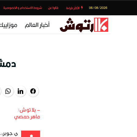
06/08/2026
قالوا عن
شروط الاستخدام و الخصوصية
الأكثر قراءة
أخبار العالم
موزاييك
دمشق
pp
LinkedIn
Facebook
– بلا توش:
ماهر حمصي
ي جوبر، 