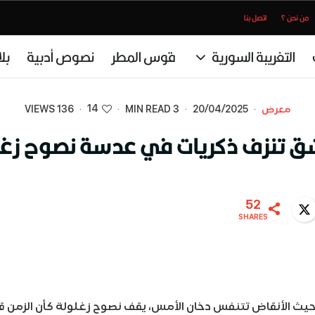
من نحن ؟
اتصل بنا
التغريبة السورية
قوس المطر
نصوص أدبية
بل
14
معرض
·
20/04/2025
·
3 MIN READ
·
·
136 VIEWS
 تنزف ذكريات في عدسة نصوح زغل
52
Twitter
WhatsA
SHARES
حيث الأنقاض تتنفس دخان الأمس، يقف نصوح زغلولة كأن الزمن 