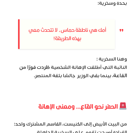
بحدة وسخرية:
أمك هي ناطقة حماس، لا تتحدث معي
بهذه الطريقة!
وهنا السخرية :
النائبة التي أطلقت الإهانة الشخصية
طُردت فورًا من
القاعة
، بينما بقي الوزير جالسًا بثقة المنتصر.
الحفر نحو القاع… ومعنى الإهانة
من البيت الأبيض إلى الكنيست، القاسم المشترك واحد:
القيادة أصبحت تقوم على السخرية الجاهلة .