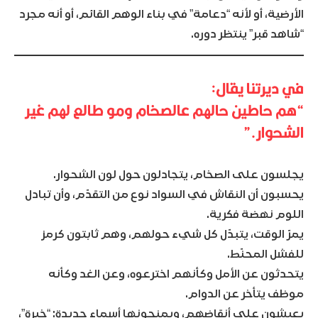
الأرضية، أو لأنه “دعامة” في بناء الوهم القائم، أو أنه مجرد
“شاهد قبر” ينتظر دوره.
في ديرتنا يقال:
“هم حاطين حالهم عالصخام ومو طالع لهم غير
الشحوار.”
يجلسون على الصخام، يتجادلون حول لون الشحوار.
يحسبون أن النقاش في السواد نوع من التقدّم، وأن تبادل
اللوم نهضة فكرية.
يمرّ الوقت، يتبدّل كل شيء حولهم، وهم ثابتون كرمز
للفشل المحنّط.
يتحدثون عن الأمل وكأنهم اخترعوه، وعن الغد وكأنه
موظف يتأخر عن الدوام.
يعيشون على أنقاضهم، ويمنحونها أسماء جديدة: “خبرة”،