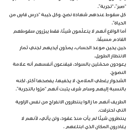
“صبر”، “تجربة”.
كل سقوط عندهم شهادة نضج، وكل خيبة “درس قاسٍ من
الحياة”.
أما الواقع أنهم لا يتعلّمون شيئًا، فقط يبرّرون سقوطهم
القادم مسبقًا.
حين يحين موعد الحساب، يمدّون أيديهم لجني ثمار
الانتظار الطويل.
يعودون محمّلين بالسواد، فيقنعون أنفسهم أنه علامة
النضوج.
الشحوار يغطي الملامح، لا يخفيها، يفضحها أكثر. لكنه
بالنسبة إليهم وسام شرف يثبت أنهم “مرّوا بالتجربة”.
الطريف أنهم ما زالوا ينتظرون الانفراج من نفس الزاوية
التي احترقت.
ينتظرون شيئًا لم يأتِ منذ عقود، ولن يأتي، لأنهم لا
يغادرون المكان الذي ابتلعهم .