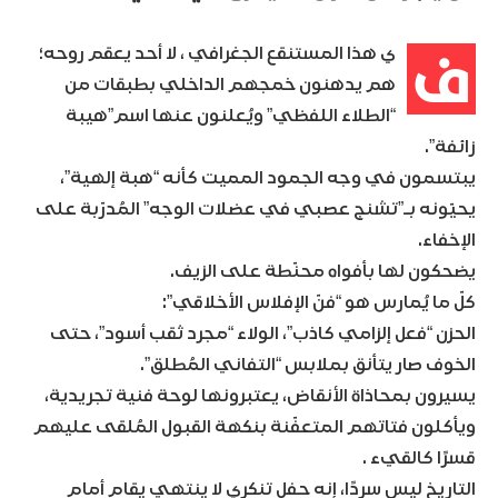
ف
ي هذا المستنقع الجغرافي ، لا أحد يعقم روحه؛
هم يدهنون خمجهم الداخلي بطبقات من
“الطلاء اللفظي” ويُعلنون عنها اسم”هيبة
زائفة”.
يبتسمون في وجه الجمود المميت كأنه “هبة إلهية”،
يحيّونه بـ”تشنج عصبي في عضلات الوجه” المُدرّبة على
الإخفاء.
يضحكون لها بأفواه محنّطة على الزيف.
كلّ ما يُمارس هو “فنّ الإفلاس الأخلاقي”:
الحزن “فعل إلزامي كاذب”، الولاء “مجرد ثقب أسود”، حتى
الخوف صار يتأنق بملابس “التفاني المُطلق”.
يسيرون بمحاذاة الأنقاض، يعتبرونها لوحة فنية تجريدية،
ويأكلون فتاتهم المتعفّنة بنكهة القبول المُلقى عليهم
قسرًا كالقيء .​
التاريخ ليس سردًا، إنه حفل تنكري لا ينتهي يقام أمام