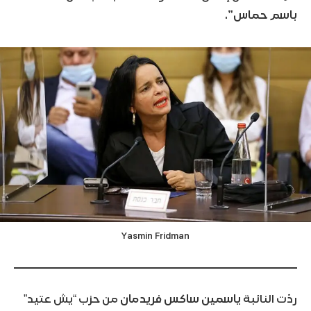
باسم حماس”
.
Yasmin Fridman
ردّت النائبة
ياسمين ساكس فريدمان
من حزب “يش عتيد”