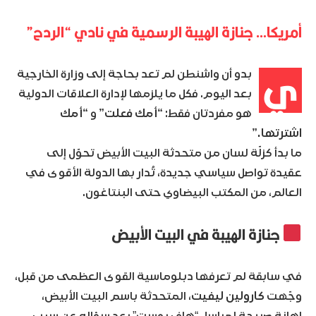
أمريكا… جنازة الهيبة الرسمية في نادي “الردح”
ي
بدو أن واشنطن لم تعد بحاجة إلى وزارة الخارجية
بعد اليوم. فكل ما يلزمها لإدارة العلاقات الدولية
هو مفردتان فقط:
“أمك فعلت”
و
“أمك
اشترتها.”
ما بدأ كزلّة لسان من متحدثة البيت الأبيض تحوّل إلى
عقيدة تواصل سياسي جديدة، تُدار بها الدولة الأقوى في
العالم، من المكتب البيضاوي حتى البنتاغون.
جنازة الهيبة في البيت الأبيض
في سابقة لم تعرفها دبلوماسية القوى العظمى من قبل،
وجّهت
كارولين ليفيت
، المتحدثة باسم البيت الأبيض،
إهانة صريحة لمراسل “هاف بوست” بعد سؤاله عن سبب