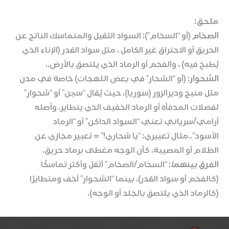
ملحق:
الصخام
(أو “السخام”): السواد الثقيل والمتماسك الناتج عن
الحريق أو الاحتراق غير الكامل ، مثل سواد القدر (الإناء الذي
يُطبخ فيه) ، والفحم أو الرماد الذي يلتصق بالأرض..
الشحوار
: (أو “الشحار” في بعض اللهجات) خاصة في مدن
مثل منبج وديرالزور (سوريا)، حيث يُقال “سچن” أو “شحوار”
لفضلات المدفأة أو الرماد الخفيف الذي يتطاير. وأصله
آرامي/سرياني تعني “السواد الداكن” أو “الرماد
الأسود”..مثال تعبيري: “يا شحاري!” = تعبير مجازي عن
الظلام أو المصيبة، كأن الوجه مغطى برماد حريق.
الفرق بينهم
ا
: “السخام/الصخام” أثقل وأكثر تماسكًا
(كالفحم أو سواد القدر)، بينما “الشحوار” أخف ومتطايرًا
(كالرماد الذي يلتصق بالجلد أو الوجه).