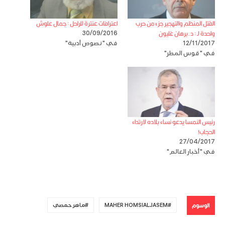
القتل المنظم والتهجير جزء من حرب
اعترافات عنترة للراحل : جمال علوش
واحدة لـ : د.برهان غليون
30/09/2016
12/11/2017
في "نصوص أدبية"
في "قوس المطر"
رئيس النمسا يدعو نساء بلاده لارتداء
الحجاب!
27/04/2017
في "أخبار العالم"
الوسوم
MAHER HOMSIALJASEM
ماهر حمصي