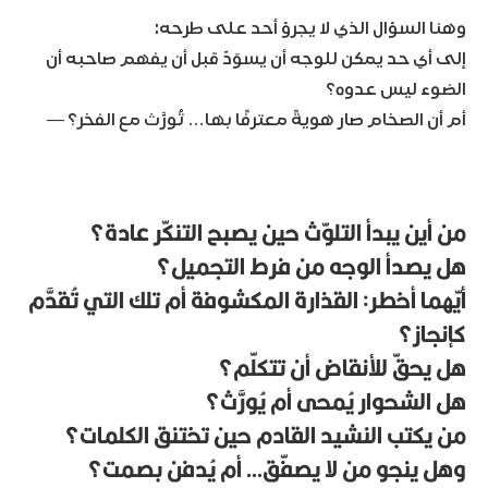
وهنا السؤال الذي لا يجرؤ أحد على طرحه:
إلى أي حد يمكن للوجه أن يسوَدّ قبل أن يفهم صاحبه أن
الضوء ليس عدوه؟
أم أن الصخام صار هويةً معترفًا بها… تُورَّث مع الفخر؟ —
من أين يبدأ التلوّث حين يصبح التنكّر عادة؟
هل يصدأ الوجه من فرط التجميل؟
أيّهما أخطر: القذارة المكشوفة أم تلك التي تُقدَّم
كإنجاز؟
هل يحقّ للأنقاض أن تتكلّم؟
هل الشحوار يُمحى أم يُورَّث؟
من يكتب النشيد القادم حين تختنق الكلمات؟
وهل ينجو من لا يصفّق… أم يُدفن بصمت؟