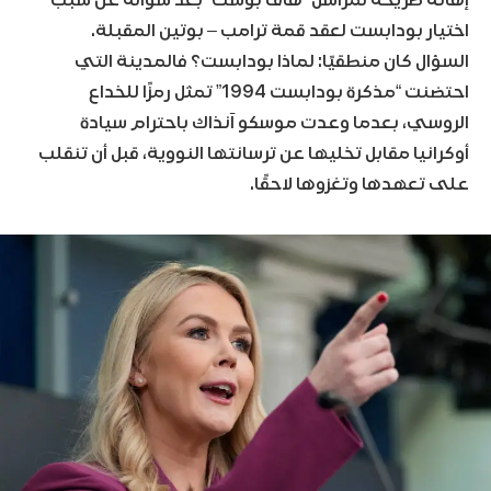
اختيار بودابست لعقد قمة ترامب – بوتين المقبلة.
السؤال كان منطقيًا: لماذا بودابست؟ فالمدينة التي
احتضنت “مذكرة بودابست 1994” تمثل رمزًا للخداع
الروسي، بعدما وعدت موسكو آنذاك باحترام سيادة
أوكرانيا مقابل تخليها عن ترسانتها النووية، قبل أن تنقلب
على تعهدها وتغزوها لاحقًا.