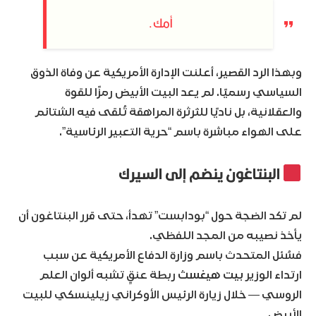
أمك.
وبهذا الرد القصير، أعلنت الإدارة الأمريكية عن وفاة الذوق
السياسي رسميًا. لم يعد البيت الأبيض رمزًا للقوة
والعقلانية، بل ناديًا للثرثرة المراهقة تُلقى فيه الشتائم
على الهواء مباشرة باسم “حرية التعبير الرئاسية”.
البنتاغون ينضم إلى السيرك
لم تكد الضجة حول “بودابست” تهدأ، حتى قرر البنتاغون أن
يأخذ نصيبه من المجد اللفظي.
فسُئل المتحدث باسم وزارة الدفاع الأمريكية عن سبب
ارتداء الوزير
بيت هيغسث
ربطة عنقٍ تشبه ألوان العلم
الروسي — خلال زيارة الرئيس الأوكراني زيلينسكي للبيت
الأبيض.