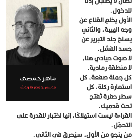
نصّان لا يطلبان إذنًا
للدخول.
الأول يخلع القناع عن
وجه الهيبة، والثاني
يسلخ جلد التبرير عن
جسد الفشل.
لا صوت حيادي هنا،
لا منطقة رمادية.
كل جملة صفعة، كل
ماهر حمصي
استعارة ركلة، كل
مؤسس و مدير بلا رتوش
سطر حفرة تُفتح
تحت قدميك.
القراءة ليست استهلاكًا، إنها اختبار للقدرة على
التحمّل.
من ينجو من الأول، سيُحرق في الثاني.