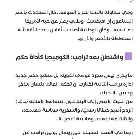
وفي محاولة بائسة لتبرير الموقف، قال المتحدث باسم
البنتاغون إن هيغسث “وطني يعبّر عن حبه لأمريكا
بملابسه”، وكأن الوطنية أصبحت تُقاس بعدد الأقمشة
المخططة بالأحمر والأزرق.
واشنطن بعد ترامب: الكوميديا كأداة حكم
ما يجري ليس مجرد فوضى لغوية، بل منهج حكم جديد.
إدارة ترامب الثانية اختارت أن تحكم العالم بلسان ساخر
وجبين بلا حياء.
من البيت الأبيض إلى البنتاغون، تتساقط الأقنعة تباعًا:
الردح أصبح خطابًا رسميًا، والسخرية سياسة معتمدة،
والشتيمة لغة دبلوماسية “عصرية”.
ربما في القمة المقبلة، حين يسأل بوتين ترامب عن