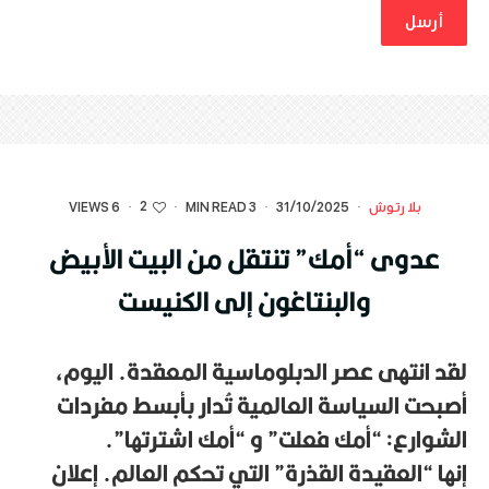
2
بلا رتوش
·
31/10/2025
·
3 MIN READ
·
·
6 VIEWS
عدوى “أمك” تنتقل من البيت الأبيض
والبنتاغون إلى الكنيست
لقد انتهى عصر الدبلوماسية المعقدة. اليوم،
أصبحت السياسة العالمية تُدار بأبسط مفردات
الشوارع:
“أمك فعلت”
و
“أمك اشترتها”
.
إنها
“العقيدة القذرة”
التي تحكم العالم.
إعلان