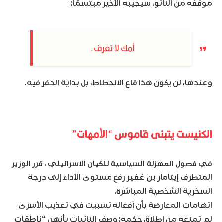
موقفه من الناتو، سيجيبه الأخير مبتسمًا:
أمك لا تعرف.
وعندها، لن يكون هذا قاع الانحطاط، بل بداية الحفر فيه.
الكنيست يتبنى قاموس “الأمهات”
في فصول المهزلة السياسية للكيان الاسرائيلي ، قرر الوزير
المتطرف
إيتامار بن غفير
رفع مستوى الأداء إلى درجة
السخرية الشخصية المباشرة.
اتهامات المعارضة بأن أفعاله تسببت في تعذيب الأسرى
لم تمنعه من إطلاق حكمه: وصف النائبات بأنهن
“ناطقات