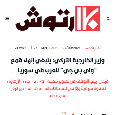
1
أخبار العالم
·
07/09/2023
·
1 MIN READ
·
·
2 VIEWS
وزير الخارجية التركي: ينبغي إنهاء قمع
“واي بي جي” للعرب في سوريا
فيدان: يجب التوقف عن تصوير تنظيم "واي بي جي" الإرهابي
أنه قوة شرعية وإلا فإن الاشتباكات التي نراها (في دير الزور)
مجرد بداية
13