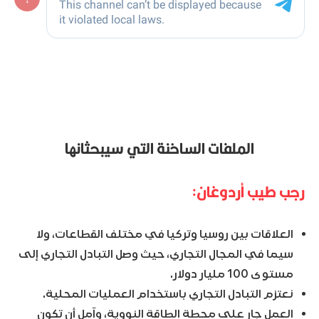
الملفات الساخنة التي سيبحثانها
رجب طيب أردوغان:
العلاقات بين روسيا وتركيا في مختلف القطاعات، ولا
سيما في المجال التجاري، حيث وصل التبادل التجاري إلى
مستوى 100 مليار دولار.
نعتزم التبادل التجاري باستخدام العمليات المحلية.
العمل جار على محطة الطاقة النووية، وآمل أن تكون
هذه الخطوة أساسية في تعميق العلاقات بين البلدين.
سنقوم بتطوير العمل على التعاون في قطاع الغاز
الطبيعي.
أردوغان: نتعاون في مجال البيئة وإطفاء حرائق الغابات.
ساعدت الطائرات الروسية في إطفاء الحرائق في الغابات