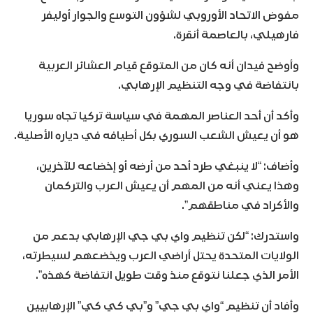
مفوض الاتحاد الأوروبي لشؤون التوسع والجوار أوليفر
فارهيلي، بالعاصمة أنقرة.
وأوضح فيدان أنه كان من المتوقع قيام العشائر العربية
بانتفاضة في وجه التنظيم الإرهابي.
وأكد أن أحد العناصر المهمة في سياسة تركيا تجاه سوريا
هو أن يعيش الشعب السوري بكل أطيافه في دياره الأصلية.
وأضاف: “لا ينبغي طرد أحد من أرضه أو إخضاعه للآخرين،
وهذا يعني أنه من المهم أن يعيش العرب والتركمان
والأكراد في مناطقهم”.
واستدرك: “لكن تنظيم واي بي جي الإرهابي بدعم من
الولايات المتحدة يحتل أراضي العرب ويخضعهم لسيطرته،
الأمر الذي جعلنا نتوقع منذ وقت طويل انتفاضة كهذه”.
وأفاد أن تنظيم “واي بي جي” و”بي كي كي” الإرهابيين