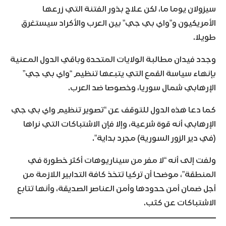
سيزولان يوما ما، لكن علاج بذور الفتنة التي زرعها
الأمريكيون و”واي بي جي” بين العرب والأكراد سيستغرق
طويلا.
وجدد فيدان مطالبة الولايات المتحدة وباقي الدول المعنية
بإنهاء سياسة القمع التي يتبعها تنظيم “واي بي جي”
الإرهابي شمال سوريا، وخصوصا ضد العرب.
كما دعا هذه الدول للتوقف عن “تصوير تنظيم واي بي جي
الإرهابي أنه قوة شرعية، وإلا فإن الاشتباكات التي نراها
(في دير الزور السورية) مجرد بداية”.
ولفت إلى أنه “لا مفر من سيناريوهات أكثر خطورة في
المنطقة”، موضحا أن تركيا تتخذ كافة التدابير اللازمة من
أجل ضمان أمن حدودها وأمن العناصر الصديقة، وأنها تتابع
الاشتباكات عن كثب.