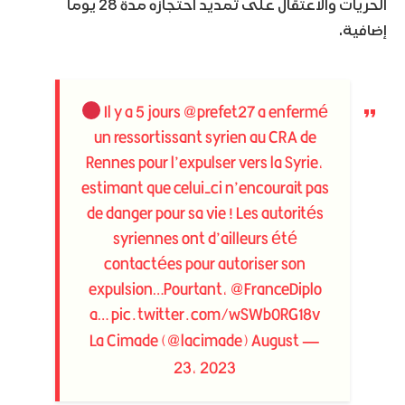
الحريات والاعتقال على تمديد احتجازه مدة 28 يوما
إضافية.
Il y a 5 jours
@prefet27
a enfermé
un ressortissant syrien au CRA de
Rennes pour l’expulser vers la Syrie,
estimant que celui-ci n’encourait pas
de danger pour sa vie ! Les autorités
syriennes ont d’ailleurs été
contactées pour autoriser son
expulsion…Pourtant,
@FranceDiplo
a…
pic.twitter.com/wSWb0RG18v
August
— La Cimade (@lacimade)
23, 2023