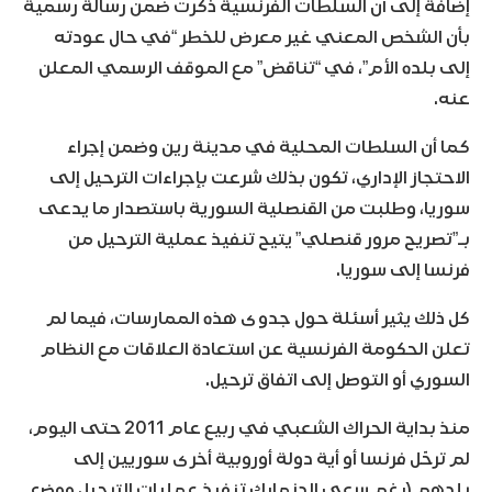
إضافة إلى أن السلطات الفرنسية ذكرت ضمن رسالة رسمية
بأن الشخص المعني غير معرض للخطر “في حال عودته
إلى بلده الأم”، في “تناقض” مع الموقف الرسمي المعلن
عنه.
كما أن السلطات المحلية في مدينة رين وضمن إجراء
الاحتجاز الإداري، تكون بذلك شرعت بإجراءات الترحيل إلى
سوريا، وطلبت من القنصلية السورية باستصدار ما يدعى
بـ”تصريح مرور قنصلي” يتيح تنفيذ عملية الترحيل من
فرنسا إلى سوريا.
كل ذلك يثير أسئلة حول جدوى هذه الممارسات، فيما لم
تعلن الحكومة الفرنسية عن استعادة العلاقات مع النظام
السوري أو التوصل إلى اتفاق ترحيل.
منذ بداية الحراك الشعبي في ربيع عام 2011 حتى اليوم،
لم ترحّل فرنسا أو أية دولة أوروبية أخرى سوريين إلى
بلدهم (رغم سعي الدنمارك تنفيذ عمليات الترحيل ووضع