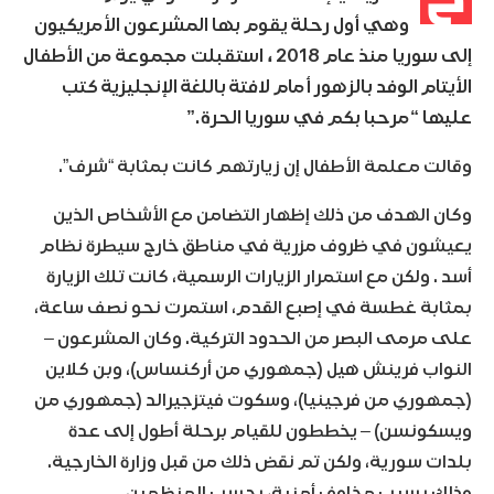
وهي أول رحلة يقوم بها المشرعون الأمريكيون
إلى سوريا منذ عام 2018 ، استقبلت مجموعة من الأطفال
الأيتام الوفد بالزهور أمام لافتة باللغة الإنجليزية كتب
عليها “مرحبا بكم في سوريا الحرة.”
وقالت معلمة الأطفال إن زيارتهم كانت بمثابة “شرف”.
وكان الهدف من ذلك إظهار التضامن مع الأشخاص الذين
يعيشون في ظروف مزرية في مناطق خارج سيطرة نظام
أسد . ولكن مع استمرار الزيارات الرسمية، كانت تلك الزيارة
بمثابة غطسة في إصبع القدم، استمرت نحو نصف ساعة،
على مرمى البصر من الحدود التركية. وكان المشرعون –
النواب فرينش هيل (جمهوري من أركنساس)، وبن كلاين
(جمهوري من فرجينيا)، وسكوت فيتزجيرالد (جمهوري من
ويسكونسن) – يخططون للقيام برحلة أطول إلى عدة
بلدات سورية، ولكن تم نقض ذلك من قبل وزارة الخارجية.
وذلك بسبب مخاوف أمنية، بحسب المنظمين.