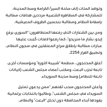
وتوافد المئات إلى ساحة السير/ الكرامة وسط المدينة،
للمشاركة في المظاهرة الشعبية مرددين هتافات مطالبة
بإسقاط النظام ومطالبة بتحسين الظروف المعيشية.
ومن بين الشعارات التي رفعها المتظاهرون: “السوري يرفع
إيدو، بشار ما منريدو”، كما رفعوا لافتات كُتِبت عليها
عبارات مطالبة بإطلاق سراح المعتقلين في سجون النظام،
وتطبيق القرار 2254.
أغلق المحتجون ، منظمة “شبيبة الثورة” ومؤسسات أخرى
تابعة لحزب البعث، ومكتب أعضاء مجلس الشعب (كيانات
تابعة للنظام) وسط مدينة السويداء.
وأعلن المحتجون سحب ثقتهم “ممن يدعون تمثيل
السويداء في مجلس الشعب”، وطالبوا بانتخابات برلمانية
يقودها أبناء المحافظة دون تدخل “البعث” والنظام.