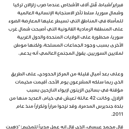
فبراير/شباط، قُتل آلاف الأشخاص عندما ضرب زلزالان تركيا
وشمال سوريا. سلط تأخر الاستجابة الإنسانية العالمية
للمأساة في المناطق التي تسيطر عليها المعارضة الضوء
على المنطقة الرمادية القانونية التي أصبحت شمال غرب
سوريا، محظورة على الولايات المتحدة والدول الغربية
الأخرى بسبب وجود الجماعات المسلحة، ولكنها موطن
لملايين السوريين. يقول المجتمع العالمي أنه يدعم.
وعلى بعد أميال قليلة من المركز الحدودي، على الطريق
الذي ربما سلكه المشرعون يوم الأحد، أقيمت مخيمات
مؤقتة في بساتين الزيتون لإيواء النازحين بسبب
الزلازل. وكانت 42 عائلة تعيش في خيام، العديد منها من
بلدة جنديرس المدمرة. وقد نزحوا مراراً وتكراراً منذ عام
2011.
قال محمد عيسى، الذي قال إنه عمل مديراً للمخيم: “ذهبت