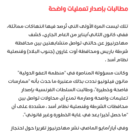
مطالبات بإصدار تعمليات واضحة
تلك ليست المرة الأولى التي تُرصد فيها انتهاكات مماثلة،
ففي كانون الثاني/يناير من العام الجاري، كشف
مهاجرنيوز عن حالتي تواصل متشابهتين بين محافظة
شرطة باريس ومحافظة أوت غارون (جنوب البلاد) وقنصلية
نظام أسد .
وكانت مسؤولة المناصرة في “منظمة العفو الدولية”
مانون فيلونيو نددت بذلك معتبرة ما حدث بأنه “ممارسات
فاضحة وخطيرة”، وطالبت السلطات الفرنسية بإصدار
تعليمات واضحة وصارمة تمنع أي محاولات تواصل بين
محافظات الشرطة وقنصلية نظام أسد ، مشددة على أن
“ما حصل أخيرا يعد في غاية الخطورة وغير قانوني”.
وفي أيار/مايو الماضي نشر مهاجرنيوز تقريرا حول احتجاز