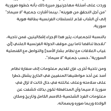
وردت على أسئلة مهاجرنيوز مبررة ذلك بأنه خطوة ضرورية
“من أجل التحقق من هويته”. بينما أشارت جمعية “لا سيماد”
إلى أن الشاب قدّم للسلطات الفرنسية بطاقة هوية
سورية.
بالنسبة للجمعيات، يثير هذا الإجراء إشكاليتين. فمن ناحية،
“نلاحظ تناقضا تاما بين موقف الدولة الفرنسية العلني [أي
غياب العلاقات مع نظام بشار الأسد] والتواصل مع القنصلية
السورية”، حسب جمعية “لا سيماد”.
ومن ناحية أخرى، فإن تقديم معلومات إلى سفارة نظام
أسد عن أحد مواطنيها المنفيين في الخارج يشكل خطرا
على سلامته وعلى عائلته في حال كانت لا تزال في
سوريا. لا سيما وأن المحافظة تكون بذلك كشفت عن
معلومات الفرد الشخصية كالاسم الكامل وتاريخ ومكان
الولادة وربما صوره وبصماته.