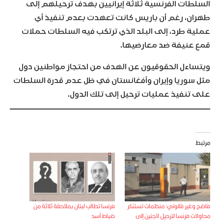
السلطات الفرنسية ثلاثة إيرانيين بهدف ترحيلهم إلى
طهران، رغم أن باريس كانت تعهدت بعدم تنفيذ أي
عملية طرد، إلى البلد الذي ترتكب فيه السلطات حملات
قمع عنيفة ضد معارضيها.
ويتساءل الحقوقيون عن الهدف من احتجاز مواطنين دول
مثل سوريا وإيران وأفغانستان في ظل عدم قدرة السلطات
على تنفيذ عمليات ترحيل إلى تلك الدول.
مرتبط
فاضح وغير قانوني: منظمات تستنكر
فرنسا تطالب لبنان بملاحقة ثلاثة من
محاولات فرنسا لترحيل لاجئين إلى
ضباط أسد