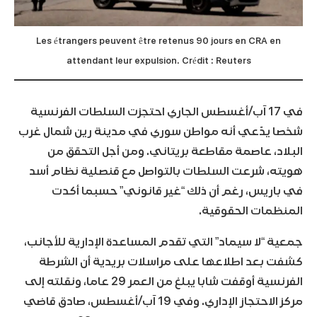
Les étrangers peuvent être retenus 90 jours en CRA en
attendant leur expulsion. Crédit : Reuters
في 17 آب/أغسطس الجاري احتجزت السلطات الفرنسية
شخصا يدّعي أنه مواطن سوري في مدينة رين شمال غرب
البلاد، عاصمة مقاطعة بريتاني. ومن أجل التحقق من
هويته، شرعت السلطات بالتواصل مع قنصلية نظام أسد
في باريس، رغم أن ذلك “غير قانوني” حسبما أكدت
المنظمات الحقوقية.
جمعية “لا سيماد” التي تقدم المساعدة الإدارية للأجانب،
كشفت بعد اطلاعها على مراسلات بريدية أن الشرطة
الفرنسية أوقفت شابا يبلغ من العمر 29 عاما، ونقلته إلى
مركز الاحتجاز الإداري. وفي 19 آب/أغسطس، صادق قاضي