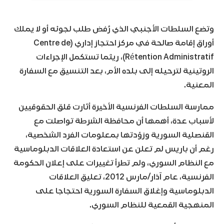
وتضع السلطات الأجنبي الذي رُفض طلب لجوئه أو لا يملك
أوراق إقامة صالحة في مركز احتجاز إداري (Centre de
Rétention Administratif)، ريثما تستكمل الإجراءات
الروتينية لترحيله إلى بلده الأم، بعد التنسيق مع السفارة
المعنية.
ممارسة السلطات الفرنسية الأخيرة أثارت قلق الحقوقيين
لأسباب عدة، أهمها أن محافظة الشرطة تواصلت مع
القنصلية السورية وزوّدتها بمعلومات الفرد الشخصية،
رغم أن باريس لم تعلن عن استعادة العلاقات الدبلوماسية
مع النظام السوري، ولم تطرأ تغييرات على إعلان الحكومة
الفرنسية، عام آذار/مارس 2012، تعليق العلاقات
الدبلوماسية وإغلاق السفارة السورية احتجاجا على
المنهجية القمعية للنظام السوري.