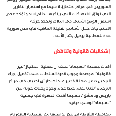
السوريين في مراكز احتجاز)، لا سيما مع استمرار التقارير
التي توثق الانتهاكات التي يرتكبها نظام أسد وتؤكد عدم
استقرار الوضع الأمني في البلاد، وتجدد حركة
الاحتجاجات خلال الأسابيع القليلة الماضية في مدن سورية
عدة للمطالبة برحيل بشار الأسد.
إشكاليات قانونية وتناقض
أكدت جمعية “لاسيماد” على أن عملية الاحتجاز “غير
قانونية”، موضحة وجوب قدرة السلطات على تفعيل إجراء
الترحيل ضمن مهلة قصير عند احتجاز أي أجنبي في مراكز
الترحيل، “لكننا نعلم جيدا عدم وجود رحلات جوية بين
باريس ودمشق”، حسبما أكدت العضوة في جمعية
“لاسيماد” لوسي ديفيد.
محافظة الشرطة لم تنكر تواصلها مع القنصلية السورية،