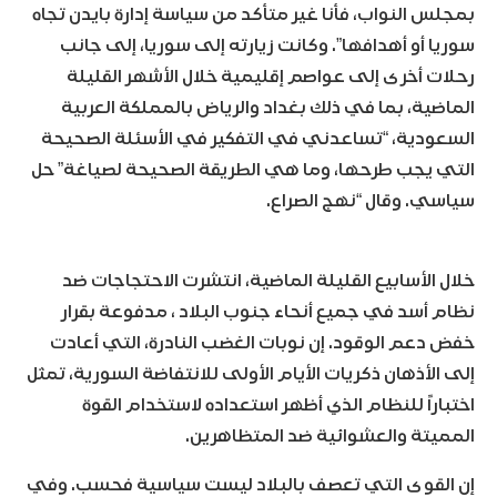
بمجلس النواب، فأنا غير متأكد من سياسة إدارة بايدن تجاه
سوريا أو أهدافها”. وكانت زيارته إلى سوريا، إلى جانب
رحلات أخرى إلى عواصم إقليمية خلال الأشهر القليلة
الماضية، بما في ذلك بغداد والرياض بالمملكة العربية
السعودية، “تساعدني في التفكير في الأسئلة الصحيحة
التي يجب طرحها، وما هي الطريقة الصحيحة لصياغة” حل
سياسي. وقال “نهج الصراع.
خلال الأسابيع القليلة الماضية، انتشرت الاحتجاجات ضد
نظام أسد في جميع أنحاء جنوب البلاد ، مدفوعة بقرار
خفض دعم الوقود. إن نوبات الغضب النادرة، التي أعادت
إلى الأذهان ذكريات الأيام الأولى للانتفاضة السورية، تمثل
اختباراً للنظام الذي أظهر استعداده لاستخدام القوة
المميتة والعشوائية ضد المتظاهرين.
إن القوى التي تعصف بالبلاد ليست سياسية فحسب. وفي