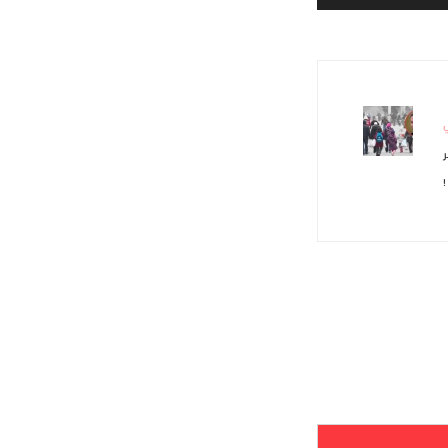
ي
ر
!