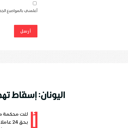
أعلمني بالمواضيع الجدي
اليونان: إسقاط تهم “التجسس” بحق 
أ
لغت محكمة ميت
بحق 24 