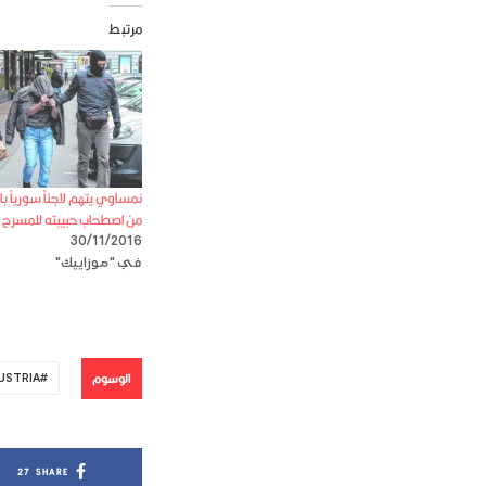
مرتبط
نمساوي يتهم لاجئاً سورياً ب
من اصطحاب حبيبته للمسرح.
30/11/2016
في "موزاييك"
الوسوم
USTRIA
27
SHARE