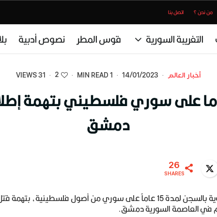
من نحن ؟
اتصل بنا
التغريبة السورية
قوس المطر
نصوص أدبية
بل
2
أخبار العالم
·
14/01/2023
·
1 MIN READ
·
·
31 VIEWS
سا تحكم بالسجن 15 عاما على سوري فلسطيني بت
دمشق
26
Twitter
WhatsA
SHARES
قضت محكمة نمساوية بالسجن لمدة 15 عاماً على سوري من أصول فلسطينية، ب
م في العاصمة السورية دمشق.