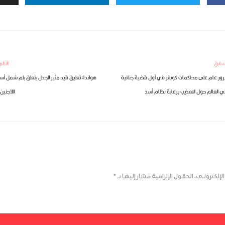
سابق
التال
ور عام على محاكمات كوبلنز في أول قضية جنائية
هولندا: تعليق قيد مثير للجدل يتعلق بلم شمل أس
 العالم حول التعذيب برعاية نظام أسد
اللاجئين 
لإلكتروني.
الحقول الإلزامية مشار إليها بـ
*