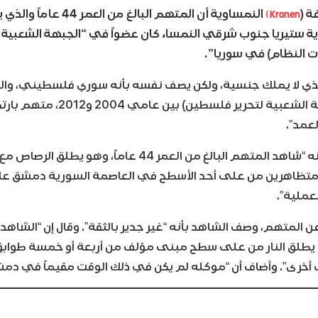
Kronen)
 (
النمساوية أن المتهم البالغ م
ية ستيريا جنوب شرقي النمسا، كان عضواً في “الجبهة الشعبية
ت النظام) في سوريا”.
الذي لا يملك جنسية، ولكن يصف نفسه بأنه سوري فلسطيني، والذي
ينتمي إلى (الجبهة الشعبية لتحرير فل
لعمد”.
وذكر أحد الشهود أنه “شاهد المتهم البالغ من العمر 44 عاماً، وهو
عملية”.
 المتهم، وصف الشاهد بأنه “غير جدير بالثقة”. وقال إن “الشاهد
لق النار من على سطح مبنى مؤلف من أربعة أو خمسة طوابق،
خرى”. وأضاف أن “موكله لم يكن في ذلك الوقت مقيماً في دمش