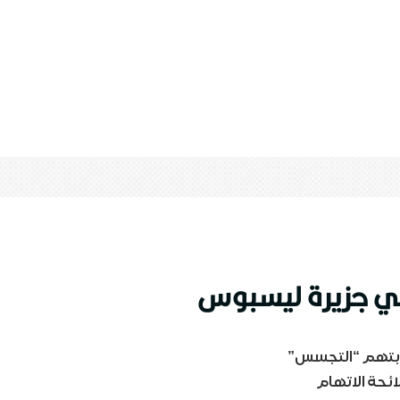
ة بتهم “التجسس”
لائحة الاتهام