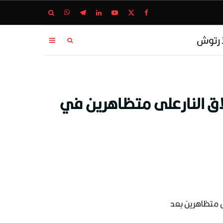
ا رتوش
همة إطلاق النارعلى متظاهرين في
تهمة قتل متظاهرين بعد