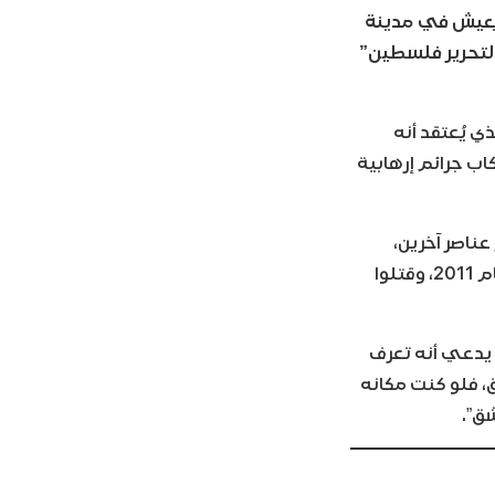
ن العمر 44 عاماً والذي يعيش في مدينة
 لتحرير فلسطين”
 يُعتقد أنه
سطين) بين عامي 2004 و2012، متهم بارتكاب جرائم إرهابية
 يطلق الرصاص مع عناصر آخرين،
بشكل مباشر على متظاهرين من على أحد الأسطح في العاصمة السورية دمشق عام 2011، وقتلوا
 يدعي أنه تعرف
 فلو كنت مكانه
ق”.