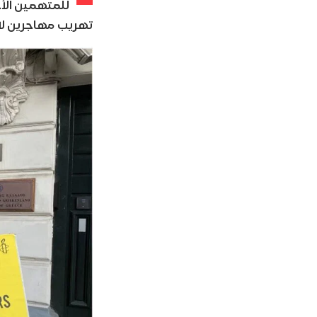
للمتهمين الأج
تهريب مهاجرين لا ي