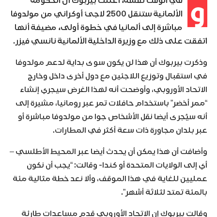
و
في الوقت نفسه، أعلنت بيربوك أن الحكومة
الألمانية ستنقل 2500 لاجئ أوكراني من مولدوفا
مباشرة إلى ألمانيا في خطوة أولى، مضيفة أنها
اتفقت على ذلك مع وزيرة الداخلية الألمانية نانسي فيزر.
وذكرت بيربوك أن هذا لن يكون سوى بداية لدعم مولدوفا
في استقبال وتوزيع اللاجئين مع دول أخرى داخل وخارج
الاتحاد الأوروبي، وأوضحت أنه لهذا الغرض سيجري إنشاء
“ممر أخضر” باستخدام حافلات تمر عبر رومانيا، مشيرة إلى
أنه سيُجرى أيضا نقل الأشخاص جوا من مولدوفا مباشرة أو
عبر بلدان مجاورة ذات سعة أكثر في المطارات.
وأضافت أن هذا يمكن أن يحدث أيضا عبر المحيط الأطلسي –
أي إلى الولايات المتحدة أو كندا- وقالت: “يجب أن نكون
عمليين للغاية في هذا الموقف، وألا نعد خطة مثالية مئة
بالمئة تمتد لثلاثة أشهر”.
وقالت بيربوك إن الاتحاد الأوروبي قدم مساعدات طارئة