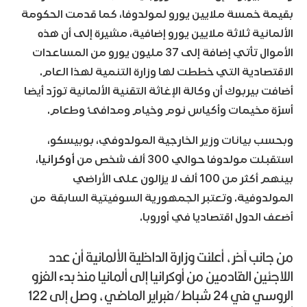
بقيمة خمسة ملايين يورو لمولدوفا، كما قدمت الحكومة
الألمانية ثلاثة ملايين يورو إضافية، مشيرة إلى أن هذه
الأموال تأتي إضافة إلى 37 مليون يورو من المساعدات
الاقتصادية التي خططت لها وزارة التنمية لهذا العام.
أضافت بيربوك أن وكالة الإغاثة التقنية الألمانية تورّد أيضا
أسرّة مخيمات وأكياس نوم وخيام ومدافئ وطعام.
وبحسب بيانات وزير الخارجية المولدوفي، بوبيسكو،
استقبلت مولدوفا حوالي 300 ألف شخص من
أوكرانيا
،
بينهم أكثر من 100 ألف لا يزالون على الأراضي
المولدوفية. وتعتبر الجمهورية السوفيتية السابقة من
أضعف الدول اقتصاديا في أوروبا.
من جانب آخر، أعلنت وزارة الداخلية الألمانية أن عدد
اللاجئين القادمين من أوكرانيا إلى ألمانيا منذ بدء الغزو
الروسي في 24 شباط/فبراير الماضي، وصل إلى 122