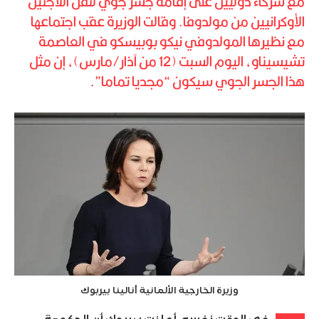
مع شركاء دوليين على إقامة جسر جوي لنقل اللاجئين
الأوكرانيين من مولدوفا. وقالت الوزيرة عقب اجتماعها
مع نظيرها المولدوفي نيكو بوبيسكو في العاصمة
تشيسيناو، اليوم السبت (12 من آذار/مارس)، إن مثل
هذا الجسر الجوي سيكون “مجديا تماما”.
وزيرة الخارجية الألمانية أنالينا بيربوك