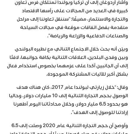
وأشار أردوغان إلى أن تركيا وبولندا تمتلكان فرص تعاون
كبيرة في العديد من المجالات على رأسها الاقتصاد
والتجارة والاستثمار، مضيفًا: “سننقل تعاوننا إلى مراحل
متقدمة بفضل اتفاقات موقعة في مجالات السياحة
والصناعات الدفاعية والزراعة والرياضة”.
وبيّن أنه بحث خلال الاجتماع الثنائي مع نظيره البولندي
وبين وفدي البلدين، العلاقات الثنائية بكافة جوانبها، لافتًا
إلى أن الجانبين أكدا على عزمهما بخصوص استخدام فعال
بشكل أكبر للآليات المشتركة الموجودة.
وقال: “خلال زيارتي لبولندا عام 2017، كان هناك هدف
الوصول بحجم التجارة الثنائية إلى 10 مليارات دولار، وحاليا
هو بحدود 6.5 مليار دولار، وخلال محادثاتنا اليوم أظهرنا
إرادتنا للوصول إلى الهدف”.
وأوضح أن حجم التجارة الثنائية عام 2020 وصلت إلى 6.5
مليارات دولار رغم وباء كورونا، مبينًا أن حجم التجارة تجاوز