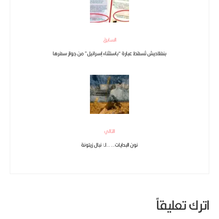
السابق
بنغلاديش تُسقط عبارة “باستثناء إسرائيل” من جواز سفرها
التالي
نون البدايات.. ..لـ: نبال زيتونة
اترك تعليقاً