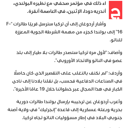
ج
اء ذلك في مؤتمر صحفي مع نظيره البولندي،
أندريه دودا، الإثنين، في العاصمة أنقرة.
وأشار أردوغان إلى أن تركيا سترسل قريبًا طائرات “F-
16” إلى بولندا كجزء من مهمة الشرطة الجوية المعززة
للناتو.
وأضاف: “لأول مرة تركيا ستصدر طائرات بلا طيار إلى بلد
عضو في الناتو والاتحاد الأوروبي”.
وأردف: “لم نكتف بالتغلب على التقصير الذي كان حاصلًا
في الصناعات الدفاعية فحسب، بل نقلنا بلادنا إلى نادي
الكبار في هذا المجال عبر خطواتنا خلال 19 عامًا الأخيرة”.
وأعرب أردوغان عن ترحيبه بإرسال بولندا طائرات دورية
بحرية وبعثة عسكرية إلى قاعدة “إنجرليك” في ولاية أضنة
جنوبي البلاد في إطار مسؤوليات الناتو تجاه تركيا.