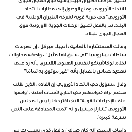
تحليق شركات الطيران البيلاروسية فوق المجال الجوي
للاتحاد الأوروبي ومنع الوصول إلى مطارات الاتحاد
الأوروبي” في ضربة قوية لشركة الطيران الوطنية في
البلاد. تم بالفعل تعليق الرحلات الجوية الأوروبية فوق
المجال الجوي للبلاد.
وقالت المستشارة الألمانية ، أنجيلا ميركل ، إن تصرفات
سلطات بيلاروسيا “لم يسبق لها مثيل” ، واصفة محاولات
نظام لوكاشينكو لتفسير الهبوط القسري بأنه رد على
تهديد حماس بالقنابل بأنه “غير موثوق به تمامًا”
وقال مسؤول في الاتحاد الأوروبي إن القادة ، الذين طُلب
منهم ترك هواتفهم في الخارج لأسباب أمنية ، “وافقوا
على الإجراءات القوية” التي اقترحها رئيس المجلس
الأوروبي تشارلز ميشيل وأنه “تمت المصادقة على النص
بسرعة كبيرة”.
وأضاف المصدر أنه كان هناك “رد فعل قوي بسبب تعريض