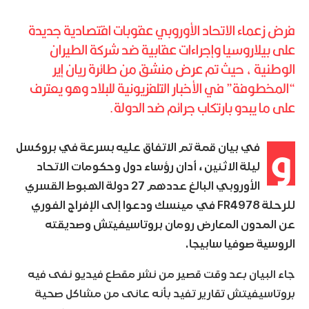
فرض زعماء الاتحاد الأوروبي عقوبات اقتصادية جديدة
على بيلاروسيا وإجراءات عقابية ضد شركة الطيران
الوطنية ، حيث تم عرض منشق من طائرة ريان إير
“المخطوفة” في الأخبار التلفزيونية للبلاد وهو يعترف
على ما يبدو بارتكاب جرائم ضد الدولة.
و
في بيان قمة تم الاتفاق عليه بسرعة في بروكسل
ليلة الاثنين ، أدان رؤساء دول وحكومات الاتحاد
الأوروبي البالغ عددهم 27 دولة الهبوط القسري
للرحلة FR4978 في مينسك ودعوا إلى الإفراج الفوري
عن المدون المعارض رومان بروتاسيفيتش وصديقته
الروسية صوفيا سابيجا.
جاء البيان بعد وقت قصير من نشر مقطع فيديو نفى فيه
بروتاسيفيتش تقارير تفيد بأنه عانى من مشاكل صحية