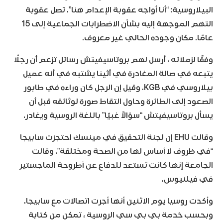
البيلاروسية: “أنا أواجه عقوبة الإعدام هنا”. تصل عقوبة
التهم الموجهة إليه بشأن الاضطرابات الجماعية إلى 15
عامًا. مكان وجوده الحالي غير معروف.
وفقًا لزملائه ، أرسل لهم بروتاسيفيتش رسائل تزعم أن رجلًا
يتبعه في صالة المغادرة في أثينا يشتبه في أنه عميل
بيلاروسي في KGB. وقيل إن الرجل كان وراءه في طابور
الصعود إلى الطائرة وحاول التقاط صورة لوثائقه قبل أن
يسأل بروتاسيفيتش “سؤالاً غبيًا” باللغة الروسية ويغادر.
وقالت EHU إن لجنة التحقيق في مينسك احتجزت سابيجا
“في ظروف لا أساس لها من الصحة ومختلقة”. وقالت
الجامعة إنها كانت تستعد للدفاع عن أطروحة الماجستير
في فيلنيوس.
وأكدت روسيا يوم الاثنين أنها أجرت اتصالات مع سابيجا.
وبحسب خدمة بي بي سي الروسية ، تمكن من كتابة