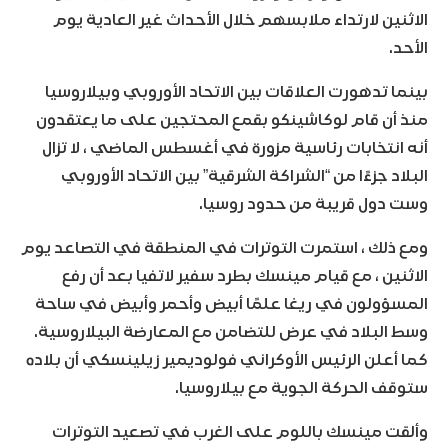
الاثنين لارتداء ملابسهم خلال الأحداث غير العادية يوم
الأحد.
بينما تدهورت العلاقات بين الاتحاد الأوروبي وبيلاروسيا
منذ أن قام لوكاشينكو بقمع المحتجين على ما يعتقدون
أنه انتخابات رئاسية مزورة في أغسطس الماضي ، لا تزال
البلاد جزءًا من “الشراكة الشرقية” بين الاتحاد الأوروبي
وست دول قريبة من حدود روسيا.
ومع ذلك ، استمرت التوترات في المنطقة في التصاعد يوم
الاثنين ، مع قيام مينسك بطرد سفير لاتفيا بعد أن رفع
المسؤولون في ريغا علمًا أبيض وأحمر وأبيض في ساحة
وسط البلاد في عرض للتضامن مع المعارضة البيلاروسية.
كما أعلن الرئيس الأوكراني فولوديمير زيلينسكي أن بلاده
ستوقف الحركة الجوية مع بيلاروسيا.
وألقت مينسك باللوم على الغرب في تصعيد التوترات