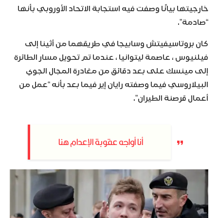
خارجيتها بيانًا وصفت فيه استجابة الاتحاد الأوروبي بأنها
“صادمة”.
كان بروتاسيفيتش وسابيجا في طريقهما من أثينا إلى
فيلنيوس ، عاصمة ليتوانيا ، عندما تم تحويل مسار الطائرة
إلى مينسك على بعد دقائق من مغادرة المجال الجوي
البيلاروسي فيما وصفته رايان إير فيما بعد بأنه “عمل من
أعمال قرصنة الطيران”.
أنا أواجه عقوبة الإعدام هنا