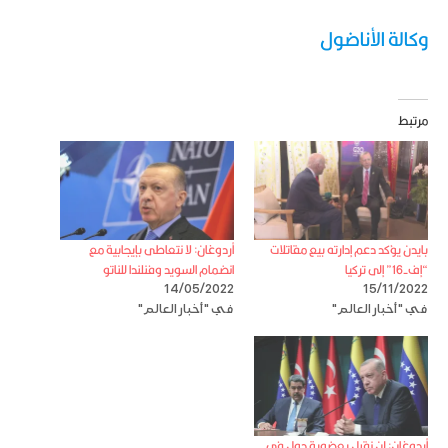
وكالة الأناضول
مرتبط
بايدن يؤكد دعم إدارته بيع مقاتلات
أردوغان: لا نتعاطى بإيجابية مع
“إف-16” إلى تركيا
انضمام السويد وفنلندا للناتو
14/05/2022
15/11/2022
في "أخبار العالم"
في "أخبار العالم"
أردوغان: لن نقبل بعضوية دول في