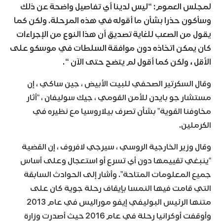
لمجلس العموم: “ليس لدينا أي تفاصيل واضحة عن ذلك
وسأكون حذرا بشأن ما أقوله في هذه المرحلة. ولكن كما
يقول من الصعب للغاية تصديق أن هذا النوع من الإجراءات
كان يمكن اتخاذه دون موافقة السلطات في موسكو على
الأقل ، ولكن كما أقول لم يتضح حتى الآن “.
وقال السكرتير الصحفي للبيت الأبيض ، جين ساكي ، إن
مستشار جو بايدن للأمن القومي ، جيك سوليفان ، “أثار
مخاوفنا القوية” بشأن تصرف بيلاروسيا مع نظيره في
الكرملين.
وقال وزير الخارجية الروسي ، سيرجي لافروف ، إن القضية
“ينبغي تقييمها دون أي تسرع أو استعجال وعلى أساس
جميع المعلومات المتاحة”. وأشار إلى الحوادث السابقة
التي قامت فيها النمسا بإيقاف رحلة جوية كان على
متنها الرئيس البوليفي إيفو موراليس في عام 2013
وأوقفت أوكرانيا رحلة في عام 2016 حيث أصدرت وزارة