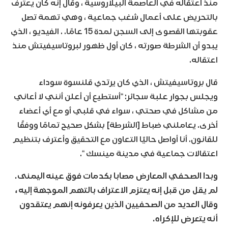
منذ اعتقاله في العاصمة البيلاروسية ، وقال إنه كان يعترف
بالتحريض على أعمال شغب جماعية ، وهي تهمة تصل
عقوبتها القصوى إلى السجن لمدة 15 عامًا. . الفيديو ، الذي
يبدو أن الشرطة صورته ، كان أول ظهور لبروتاسيفيتش منذ
اعتقاله.
قال بروتاسيفيتش ، الذي كان يرتدي قلنسوة سوداء
ويجلس بجوار علبة سجائر: “أستطيع أن أعلن أنني لا أعاني
من مشاكل في صحتي ، سواء في قلبي أو مع أي أعضاء
أخرى. يعاملني ضباط [الشرطة] بشكل صحيح تمامًا ووفقًا
للقانون. أنا أواصل حاليًا التعاون مع التحقيق وأعترف بتنظيم
اعتقالات جماعية في مدينة مينسك “.
وبدا الصحفي المعارض مصابا بكدمات فوق عينه اليمنى.
لم يقل من قبل إنه يعتزم الاعتراف بالتهم الموجهة إليه ،
وقال العديد من الصحفيين الذين يعرفونه إنهم يعتقدون
أنه يتعرض للإكراه.