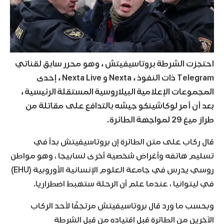
احتجزت الشرطة بروتاسيفيتش ، وهو محرر سابق لقناتي
Telegram ذات النفوذ ، Nexta و Nexta Live ، إحدى
المجموعات الإعلامية البيلاروسية المستقلة الرئيسية ،
بعد أن أمر لوكاشينكو جيشه بالتدافع على مقاتلة من
طراز ميغ 29 لمواجهة الطائرة.
قال ركاب على متن الطائرة إن بروتاسيفيتش بدأ في
تسليم هاتفه وأغراض شخصية أخرى لسابيجا ، وهو مواطن
روسي يدرس في جامعة العلوم الإنسانية الأوروبية (EHU)
في ليتوانيا ، عندما علم أن الرحلة ستهبط اضطراريا.
وبحسب ما ورد قال بروتاسيفيتش مرتجفًا لأحد الركاب
الآخرين من الطائرة قبل اقتياده من قبل الشرطة