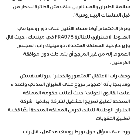
سلامة الطيران والمسافرين على متن الطائرة للخطر من
قبل السلطات البيلاروسية”.
وتركز الاهتمام أيضا مساء الاثنين على دور روسيا في
الهبوط الاضطراري للطائرة FR4978 في مينسك ، حيث قال
وزير خارجية المملكة المتحدة ، دومينيك راب ، لمجلس
العموم إنه من غير المرجح أن يتم ذلك دون موافقة
الكرملين.
وصف راب الاعتقال “المتهور والخطير” لبروتاسيفيتش
وسابيجا بأنه “هجوم مروع على الطيران المدني واعتداء
على القانون الدولي” حيث أعلنت حكومة المملكة
المتحدة تعليق تصريح التشغيل لشركة بيلافيا ، شركة
الطيران الوطنية للبلاد. تدرس المملكة المتحدة أيضًا قضية
تطبيق العقوبات.
وردا على سؤال حول تورط روسي محتمل ، قال راب