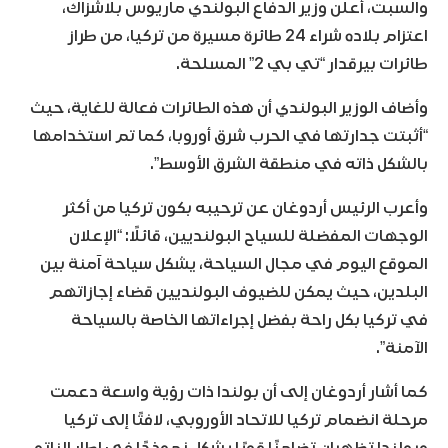
والسبت، أعلن وزير الدفاع البولندي ماريوس بلاشزاك،
اعتزام بلاده شراء 24 طائرة مسيرة من تركيا، من طراز
طائرات بيرقدار “تي بي 2” المسلحة.
وأضاف الوزير البولندي أن هذه الطائرات فعالة للغاية، حيث
“أثبتت جدارتها في الحرب شرق أوروبا، كما تم استخدامها
بالشكل ذاته في منطقة الشرق الأوسط”.
وأعرب الرئيس أردوغان عن ترحيبه بكون تركيا من أكثر
الوجهات المفضلة للسياح البولنديين، قائلًا: “الإعلان
الموقع اليوم في مجال السياحة، يشكل سياحة آمنة بين
البلدين، حيث يمكن للضيوف البولنديين قضاء إجازاتهم
في تركيا بكل راحة بفضل إجراءاتها الخاصة بالسياحة
الآمنة”.
كما أشار أردوغان إلى أن بولندا ذات رؤية واسعة دعمت
مرحلة انضمام تركيا للاتحاد الأوروبي، لافتًا إلى تركيا
وبولندا تظهران تضامنًا قويًا يشكل نموذجًا في إطار الناتو.