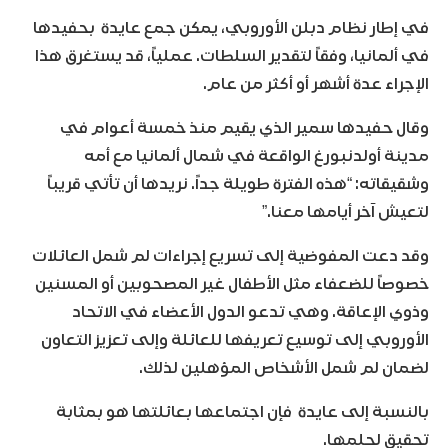
في إطار نظام دبلن الأوروبي، يمكن جمع عايدة بحفيدها
في ألمانيا، وفقاً لتقدير السلطات. عملياً، قد يستغرق هذا
الإجراء عدة أشهر أو أكثر من عام.
وقال حفيدها سمير الذي يقيم منذ خمسة أعوام في
مدينة أولدنبورغ الواقعة في شمال ألمانيا مع أمه
وشقيقاته: “هذه الفترة طويلة جداً. نريدها أن تأتي قريباً
لتعيش آخر أيامها معنا.”
وقد دعت المفوضية إلى تسريع إجراءات لم شمل العائلات
خصوصاً للضعفاء مثل الأطفال غير المصحوبين أو المسنين
وذوي الإعاقة. وهي تدعو الدول الأعضاء في الاتحاد
الأوروبي إلى توسيع تعريفها للعائلة وإلى تعزيز التعاون
لضمان لم شمل الأشخاص المؤهلين لذلك.
بالنسبة إلى عايدة فإن اجتماعها بعائلتها هو بمثابة
تحقيق لحلمها.