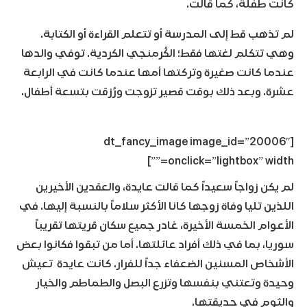
كانت طفلة، كما قالت.
لم تذهب قط إلى المدرسة أو تتعلم القراءة أو الكتابة.
وهي تتكلم لغتها فقط؛ الكُرمنجي الكردية. توفي والدها
عندما كانت صغيرة وتركتها أمها عندما كانت في الرابعة
عشرة. وبعد ذلك بوقت قصير تزوجت ورُزقت بتسعة أطفال.
[dt_fancy_image image_id=”20006″
onclick=”lightbox” width=””]
لم يكن زواجاً سعيداً كما قالت عايدة، والعقدين الأخيرين
اللذين تليا وفاة زوجها كانا الأكثر سلاماً بالنسبة إليها. في
الأعوام الخمسة الأخيرة، غادر جميع سكان قريتها تقريباً
سوريا، بما في ذلك أفراد عائلتها. أما من تبقوا فكانوا بعض
الأشخاص المسنين الضعفاء جداً للفرار. كانت عايدة تعيش
وحيدة وتعتني بنفسها وتزرع البصل والطماطم والخيار
والثوم في حديقتها.