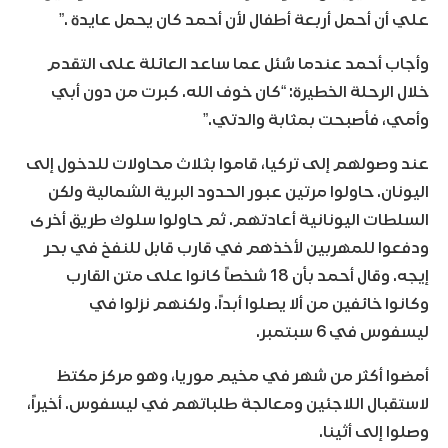
علي أن أحمل أربعة أطفال لأن أحمد كان يحمل عايدة .”
وأجاب أحمد عندما سُئل عما ساعد العائلة على التقدم
خلال الرحلة الخطيرة: “كان خوف الله. كبرت من دون أبي
وأمي، فأصبحت بمثابة والدتي.”
عند وصولهم إلى تركيا، قاموا بثلاث محاولات للدخول إلى
اليونان. حاولوا مرتين عبور الحدود البرية الشمالية ولكن
السلطات اليونانية أعادتهم. ثم حاولوا سلوك طريق أخرى
ودفعوا للمهربين لأخذهم في قارب قابل للنفخ في بحر
إيجه. وقال أحمد بأن 18 شخصاً كانوا على متن القارب
وكانوا خائفين من ألا يصلوا أبداً. ولكنهم نزلوا في
ليسفوس في 6 سبتمبر.
أمضوا أكثر من شهر في مخيم موريا، وهو مركز مكتظ
لاستقبال اللاجئين ومعالجة طلباتهم في ليسفوس. أخيراً،
وصلوا إلى أثينا.