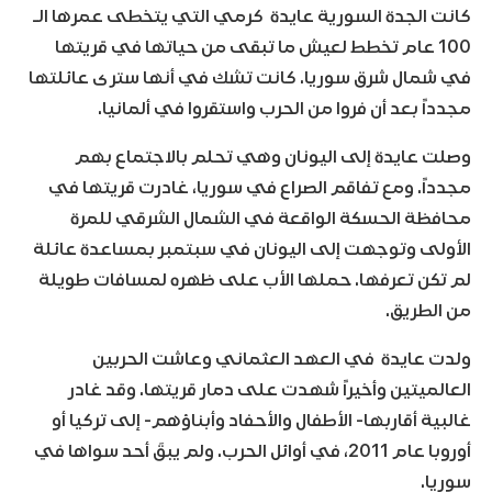
كانت الجدة السورية عايدة كرمي التي يتخطى عمرها الـ
100 عام تخطط لعيش ما تبقى من حياتها في قريتها
في شمال شرق سوريا. كانت تشك في أنها سترى عائلتها
مجدداً بعد أن فروا من الحرب واستقروا في ألمانيا.
وصلت عايدة إلى اليونان وهي تحلم بالاجتماع بهم
مجدداً. ومع تفاقم الصراع في سوريا، غادرت قريتها في
محافظة الحسكة الواقعة في الشمال الشرقي للمرة
الأولى وتوجهت إلى اليونان في سبتمبر بمساعدة عائلة
لم تكن تعرفها. حملها الأب على ظهره لمسافات طويلة
من الطريق.
ولدت عايدة في العهد العثماني وعاشت الحربين
العالميتين وأخيراً شهدت على دمار قريتها. وقد غادر
غالبية أقاربها- الأطفال والأحفاد وأبناؤهم- إلى تركيا أو
أوروبا عام 2011، في أوائل الحرب. ولم يبقَ أحد سواها في
سوريا.