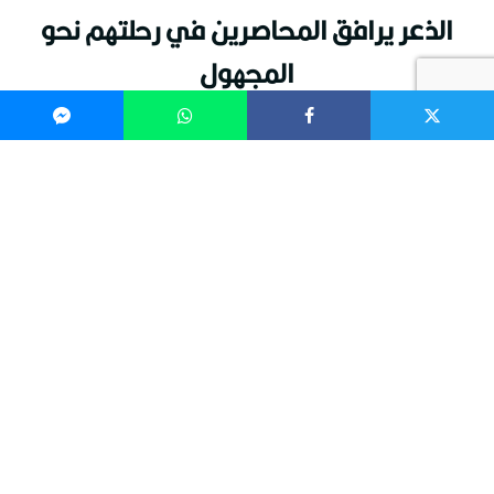
الذعر يرافق المحاصرين في رحلتهم نحو
المجهول
[dt_fancy_title title=”التغريبة السورية / تغريبة حلب /
في العمق” title_align=”right” title_size=”big”
title_color=”accent”]
الذعر يرافق المحاصرين في رحلتهم نحو المجهول