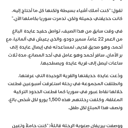
تقول: “كنت أملك أشياء بسيطة ولكنها كل ما أحتاج إليه.
كانت حديقتي جميلة ولكن، تدمرت سوريا بكاملها الآن.”
في وقت سابق من هذا الصيف، تواصل حفيد عايدة البالغ
من العمر 22 عاماً، سمير دودو، والذي يعيش في ألمانيا، مع
أحمد، وهو صديق قديم، لمساعدته في إيصال عايدة إلى
بر الأمان. سافر أحمد وهو عامل في أحد المصانع، مدة ثلاث
ساعات ليصل إلى قرية عايدة ويصطحبها.
ودّعت عايدة حديقتها والقرية الوحيدة التي عرفتها.
وانطلقت المجموعة في رحلة استغرقت أسبوعين قطعت
خلالها نقاط عبور في سوريا كما قطعت الحدود التركية
المغلقة. وكلفت رحلتهم هذه 1,500 يورو لكل شخص بالغ،
ونصف هذا المبلغ لكل طفل.
ووصفت بيريفان صعوبة الرحلة قائلةً: “كنت حاملاً وتعين