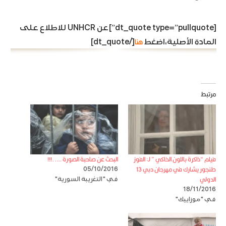
[dt_quote type=”pullquote”]عن UNHCR للاطلاع على
هنا
المادة الأصلية،اضغط
[/dt_quote]
مرتبط
فيلم “ذاكرة باللون الخاكي ” لـ: الفوز
البحث عن صاحبة الصورة …..!!!
طنجور يشارك في مهرجان دبي 13
05/10/2016
الدولي
في "التغريبة السورية"
18/11/2016
في "موزاييك"