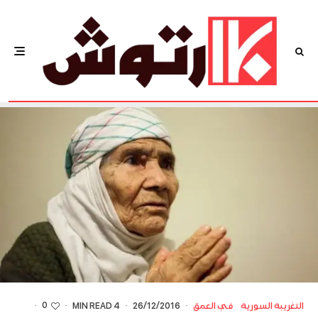
0
التغريبة السورية
في العمق
·
26/12/2016
·
4 MIN READ
·
·