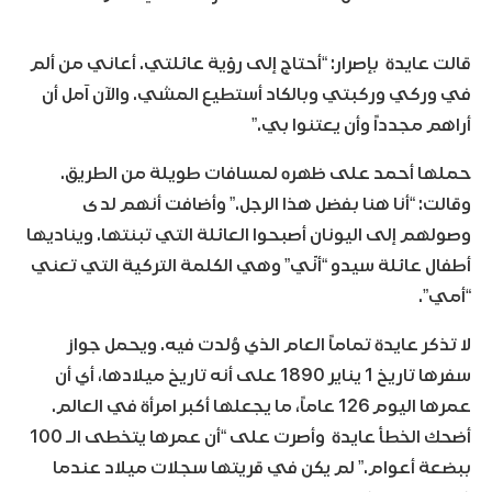
قالت عايدة بإصرار: “أحتاج إلى رؤية عائلتي. أعاني من ألم
في وركي وركبتي وبالكاد أستطيع المشي. والآن آمل أن
أراهم مجدداً وأن يعتنوا بي.”
حملها أحمد على ظهره لمسافات طويلة من الطريق.
وقالت: “أنا هنا بفضل هذا الرجل.” وأضافت أنهم لدى
وصولهم إلى اليونان أصبحوا العائلة التي تبنتها. ويناديها
أطفال عائلة سيدو “أنّي” وهي الكلمة التركية التي تعني
“أمي”.
لا تذكر عايدة تماماً العام الذي وُلدت فيه. ويحمل جواز
سفرها تاريخ 1 يناير 1890 على أنه تاريخ ميلادها، أي أن
عمرها اليوم 126 عاماً، ما يجعلها أكبر امرأة في العالم.
أضحك الخطأ عايدة وأصرت على “أن عمرها يتخطى الـ 100
ببضعة أعوام.” لم يكن في قريتها سجلات ميلاد عندما