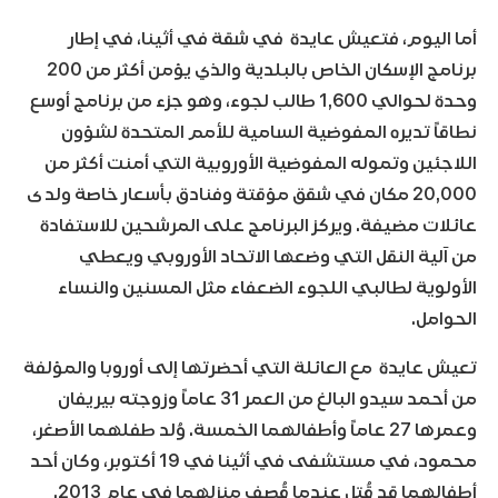
أما اليوم، فتعيش عايدة في شقة في أثينا، في إطار
برنامج الإسكان الخاص بالبلدية والذي يؤمن أكثر من 200
وحدة لحوالي 1,600 طالب لجوء، وهو جزء من برنامج أوسع
نطاقاً تديره المفوضية السامية للأمم المتحدة لشؤون
اللاجئين وتموله المفوضية الأوروبية التي أمنت أكثر من
20,000 مكان في شقق مؤقتة وفنادق بأسعار خاصة ولدى
عائلات مضيفة. ويركز البرنامج على المرشحين للاستفادة
من آلية النقل التي وضعها الاتحاد الأوروبي ويعطي
الأولوية لطالبي اللجوء الضعفاء مثل المسنين والنساء
الحوامل.
تعيش عايدة مع العائلة التي أحضرتها إلى أوروبا والمؤلفة
من أحمد سيدو البالغ من العمر 31 عاماً وزوجته بيريفان
وعمرها 27 عاماً وأطفالهما الخمسة. وُلد طفلهما الأصغر،
محمود، في مستشفى في أثينا في 19 أكتوبر، وكان أحد
أطفالهما قد قُتل عندما قُصف منزلهما في عام 2013.