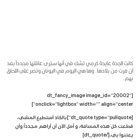
كانت الجدة عايدة كرمي تشك في أنها سترى عائلتها مجدداً بعد
أن فرت من بلادها. وها هي اليوم في اليونان وتصر على اللحاق
بهم.
[dt_fancy_image image_id=”20002″
onclick=”lightbox” width=”” align=”center”]
[dt_quote type=”pullquote”]بالكاد أستطيع المشي.
قطعت كل هذه المسافة، و آمل الآن أن أراهم مجدداً وأن
يعتنوا بي.[/dt_quote]