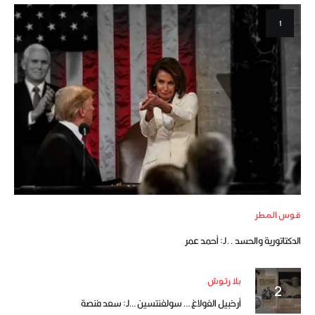
قوس المطر
الدكتاتورية والحسد ..لـ: أحمد عمر
بلا رتوش
أرخبيل الغولاغ … سولغنتسين …لـ: سعد فنصة