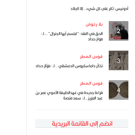
أدونيس: ثائر على كل شيء… إلا الجلاد
بلا رتوش
الحق في النقد: “ابتسم أيها الجنرال” … لـ :
فواز حداد
قوس المطر
تذكّر داماسكيوس الدمشقي ..لـ : فوّاز حداد
قوس المطر
قراءة جديدة في عهدالخليفة الأموي عمر بن
عبد العزيز …لـ: سعد فنصة
انضم إلى القائمة البريدية