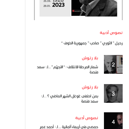
نصوص أدبية
رحيل ” الثوري ” صاحب ” جمهورية الخوف “
بلا رتوش
شعار المرحلة للائتلاف : “التجهّم” …لـ: سعد
فنصة
بلا رتوش
بمن احتفى غوغل الشهر الماضي ؟..لـ:
سعد فنصة
نصوص أدبية
حمصي في أربعاء ألمانية … لـ : أحمد عمر