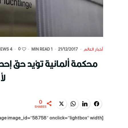
0
أخبار العالم
·
21/12/2017
·
1 MIN READ
·
·
4 VIEWS
محكمة ألمانية تؤيد حق إحدى
لأ
0
Twitter
WhatsApp
LinkedIn
Facebook
SHARES
[dt_fancy_image image_id=”58758″ onclick=”lightbox” width=””]