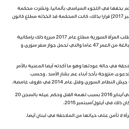
م بحقها في اللجوء السياسي بألمانيا. ونشرت محكمة
مونستر الإدارية اليوم الأربعاء (20 كانون الأول/ديسمبر 2017) قرارا بذلك، كانت المحكمة قد اتخذته مطلع كانون
وكانت الهيئة الألمانية للهجرة واللاجئين قد رفضت طلب المرأة السورية مطلع عام 2017 مبررة ذلك بإمكانية
عيشها في لبنان وهو القرار الذي عارضته السورية البالغة من العمر 47 عاما والتي تحمل جواز سفر سوري و
احقة في حالة عودتها وهو ما أكدته أيضا المعنية بالأمر
لدعوى متزوجة بأحد أبناء عم بشار الأسد . وحسب
 السوري وقتل عام 2014 في ظروف غامضة.
ويقبع نجل المرأة السورية في السجن منذ كانون الثاني/يناير 2016 بسبب تهمة القتل وحكم عيله بالسجن 20
 ذلك في أيلول/سبتمبر 2015.
 لا تأمن على حياتها من الملاحقة في لبنان أيضا.