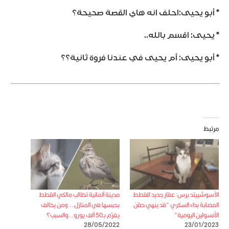
* أبو يحيى:احلف انه هاي القصة صحيحة؟
* يحيى: اقسم بالله..
* أبو يحيى: أم يحيى في عندنا فروة ثانية؟؟
مرتبط
الأسوشييتد برس: عقار جديد للقطط
مدينة ألمانية تطالب مالكي القطط
المصابة بداء السكري “قد ينهي حقن
بحبسها في المنازل.. ومن يخالف
الأنسولين اليومية”
يغرّم بـ50 ألف يورو..والسبب؟
28/05/2022
23/01/2023