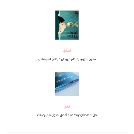
السابق
مُخرج سوري يقاطع مهرجان قرطاج السينمائي
التالي
هل تخطط للهجرة؟ هذه أفضل 9 دول تلبي رغباتك