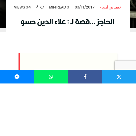
3
نصوص أدبية
·
03/11/2017
·
9 MIN READ
·
·
94 VIEWS
الحاجز …قصة لـ : علاء الدين حسو
كات عربة من طراز دايو 1994 تسير بايقاع جنائزي،
فالسيارة التي تحمل جنازة لها هيبة تفتقدها سيارات
الفرح، ولهذا تكتسب العربات الحربية الهيبة، لأنها
وسيلة للموت لا للحياة.
كانت عربة بصوتها المقرقع، وأطرافها المخدوشة،
ومصابيحها الخافتة بلا أغطية حماية، تشق الطريق
المعبد الذي تفسخ من ثقل عجلات العربات
والمدرعات القاتلة . وكانوا خمسة في السيارة :
السائق، و كهل و شاب و طفل و امرأة تحمل في