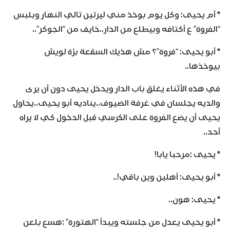
* أم يحيى: وكل يوم بوخذ مني ليرتين تالي النهار وبلبس
“الفروة” ع أكتافه وبيطلع من الدار..خايف من “الجوكر”..
* أبو يحيى: “فروة”؟ مش هذيك السقعة برّة لويش
بيوخذها..
في هذه الأثناء يغلق باب الدار ويدخل يحيى دون أن يرى
والديه يجلسان في غرفة الضيوف..يناديه أبو يحيى..يحاول
يحيى أن يضع الفروة على الكرسي قبل الدخول كي لا يراه
أحد..
* يحيى :مرحبا يابا!
* أبو يحيى: أهلين وين باقي!..
* يحيى: هون..
* أبو يحيى يعدل من جلسته ويبدأ “الهتورة” :هسع بلعن