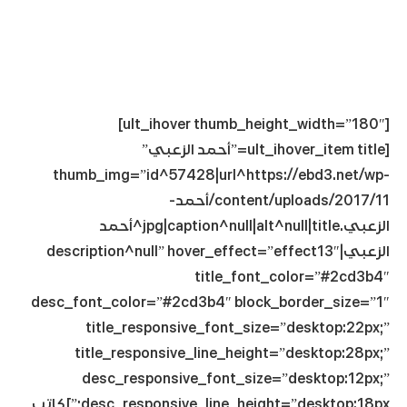
[ult_ihover thumb_height_width=”180″]
[ult_ihover_item title=”أحمد الزعبي”
thumb_img=”id^57428|url^https://ebd3.net/wp-
content/uploads/2017/11/أحمد-
الزعبي.jpg|caption^null|alt^null|title^أحمد
الزعبي|description^null” hover_effect=”effect13″
title_font_color=”#2cd3b4″
desc_font_color=”#2cd3b4″ block_border_size=”1″
title_responsive_font_size=”desktop:22px;”
title_responsive_line_height=”desktop:28px;”
desc_responsive_font_size=”desktop:12px;”
desc_responsive_line_height=”desktop:18px;”]كاتب