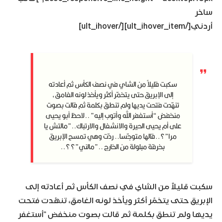
ساخر
أردني[/ult_ihover_item][/ult_ihover]
سكبت قليلاً من الشاي في نصف الكأس ثم أعادته
إلى الإبريق حتى يتخمّر أكثر ويأخذ لونه الغامق،
تنهّدت فتحت يديها ولم تنطق بكلمة ثم قالت بصوت
منخفض “أستغفر الله وأتوب إليه” ..لاحظ أبو يحيى
على أم يحيى الحيرة والانشغال والارتباك..”مالتش يا
مرا”؟..قالها متوجّسا.. ردّت وهي تمسح الإبريق
بخرقة مبلولة من الخارج ..”مالني”؟؟..
سكبت قليلاً من الشاي في نصف الكأس ثم أعادته إلى
الإبريق حتى يتخمّر أكثر ويأخذ لونه الغامق، تنهّدت فتحت
يديها ولم تنطق بكلمة ثم قالت بصوت منخفض “أستغفر