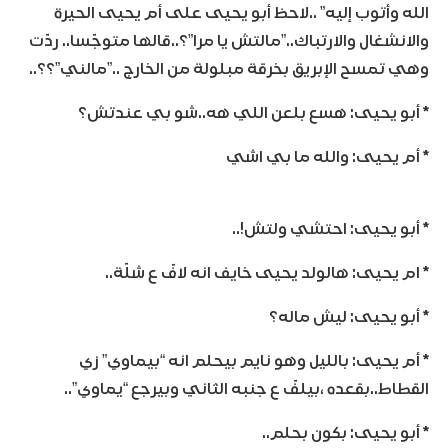
الله وأتوب إليه” ..لاحظ أبو يحيى على أم يحيى الحيرة
والانشغال والارتباك..”مالتش يا مرا”؟..قالها متوجّسا.. ردّت
وهي تمسح الإبريق بخرقة مبلولة من الخارج ..”مالني”؟؟..
* أبو يحيى: هسع بلعن اللي هه..شو بي عندتش؟
* أم يحيى: والله ما بي اشي
* أبو يحيى: احتشي ولتش!..
* ام يحيى: هالولد يحيى خايف انه لافّ ع شلّة..
* أبو يحيى: ليش ماله؟
* أم يحيى: بالليل وهو نايم بيحلم انه “بيماوي” زي
القطاط..بقعده ،بيلفّ ع جنبه الثاني وبيرجع “يماوي”..
* أبو يحيى: بكون بحلم..