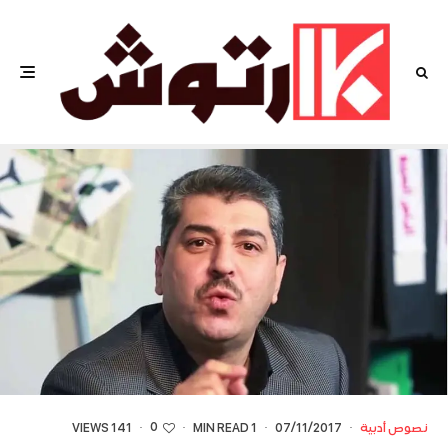
0
نصوص أدبية
·
07/11/2017
·
1 MIN READ
·
·
141 VIEWS