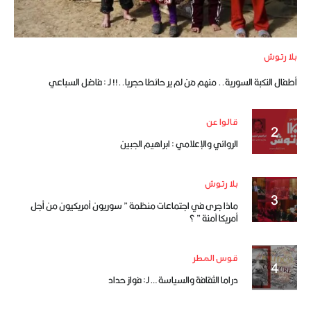
بلا رتوش
أطفال النكبة السورية.. منهم مَن لم ير حائطا حجريا..!! لـ : فاضل السباعي
قالوا عن
الروائي والإعلامي : ابراهيم الجبين
بلا رتوش
ماذا جرى في اجتماعات منظمة ” سوريون أمريكيون من أجل
أمريكا آمنة ” ؟
قوس المطر
دراما الثقافة والسياسة … لـ: فواز حداد