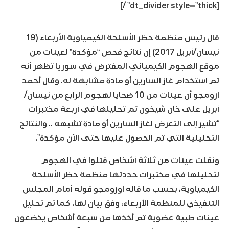
[dt_divider style=”thick” /]
قال رئيس منظمة حظر الأسلحة الكيمياوية الأربعاء (19
نيسان/أبريل 2017) إن نتائج فحص “مؤكدة” لعينات من
موقع الهجوم الكيميائي المفترض في سوريا تظهر أنه
تم استخدام غاز السارين أو مادة مشابهة له. وقال أحمد
ازومجو أن عينات من 10 ضحايا لهجوم الرابع من نيسان/
أبريل على خان شيخون تم تحليلها في أربعة مختبرات
“تشير إلى التعرض لغاز السارين أو مادة تشبهه .. والنتائج
التحليلية التي تم الحصول عليها حتى الآن مؤكدة”.
ونقلت عينات من ثلاثة أشخاص قتلوا في الهجوم
لتحليلها في مختبرات حددتها منظمة حظر الأسلحة
الكيمياوية، بحسب ما قاله اوزومجو قوله أمام المجلس
التنفيذي للمنظمة الأربعاء، وفق بيان لها. كما تم تحليل
عينات طبية عضوية تم أخذها من سبعة أشخاص يخضعون