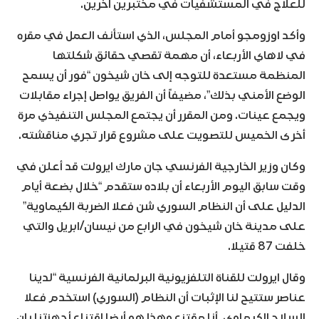
للعلاج في المستشفيات في مختبرين آخرين.
وأكد اوزومجو أمام المجلس، الذي استأنف العمل في مقره
في لاهاي الأربعاء، أن مهمة تقصي حقائق شكلتها
المنظمة مستعدة للتوجه إلى خان شيخون “فور أن يسمح
الوضع الأمني بذلك”، مضيفاً أن الفريق يواصل إجراء مقابلات
ويجمع عينات. ومن المقرر أن يجتمع المجلس التنفيذي مرة
أخرى الخميس للتصويت على مشروع قرار تجري مناقشته.
وكان وزير الخارجية الفرنسي جان مارك ايرولت قد أعلن في
وقت سابق اليوم الأربعاء أن بلاده ستقدم “خلال بضعة أيام
الدليل على أن النظام السوري شن فعلا الضربة الكيماوية”
على مدينة خان شيخون في الرابع من نيسان/ابريل والتي
خلفت 87 قتيلا.
وقال ايرولت للقناة التلفزيونية البرلمانية الفرنسية “لدينا
عناصر ستتيح لنا الإثبات أن النظام (السوري) استخدم فعلا
السلاح الكيماوي. أنا مقتنع وهذا هو أيضا اقتناع أجهزتنا بان