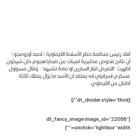
أفاد رئيس منظمة حظر الأسلحة الكيماوية ( أحمد أوزومجو)
أن نتائج فحوص مختبرية لعينات من ضحايا هجوم خان شيخون
أظهرت "التعرض لغاز السارين أو مادة تشبهه". وقال مسؤول
عسكري إسرائيلي إنه يعتقد أن الأسد ما يزال يمتلك ثلاثة
أطنان من الكيماوي.
[dt_divider style=”thick” /]
[dt_fancy_image image_id=”22058″
onclick=”lightbox” width=””]