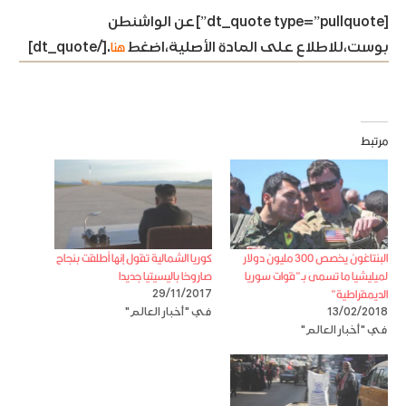
[dt_quote type=”pullquote”]عن الواشنطن
هنا
بوست،للاطلاع على المادة الأصلية،اضغط
.[/dt_quote]
مرتبط
البنتاغون يخصص 300 مليون دولار
كوريا الشمالية تقول إنها أطلقت بنجاح
لميليشيا ما تسمى بـ”قوات سوريا
صاروخا باليسيتيا جديدا
الديمقراطية”
29/11/2017
13/02/2018
في "أخبار العالم"
في "أخبار العالم"