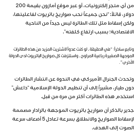
من أي متجر إلكترونيات، أو عبر موقع أمازون بقيمة 200
دولار، قائلاً: “نحن جميعاً نحب صواريخ باتريوت لفاعليتها،
ولكن إسقاط مثل تلك الطائرة ليس جيداً من الناحية
الاقتصادية؛ بسبب ارتفاع كلفته”.
وتابع ساخراً: “في الحقيقة، لو كنت عدواً لاشتريت المزيد من هذه الطائرات
الموجهة الصغيرة رباعية المراوح، واستنزفت كل صواريخ الباتريوت لدى الدولة
الأخرى”.
وتحدث الجنرال الأميركي في الندوة عن انتشار الطائرات
دون طيار، مشيراً إلى أن تنظيم الدولة الإسلامية “داعش”
استخدم هذه الطائرات أكثر من مرة من قبل.
جدير بالذكر أن صواريخ باتريوت الموجهة بالرادار مصممة
لإسقاط الصواريخ والانطلاق بسرعة تعادل 5 أضعاف سرعة
الصوت إلى الهدف.