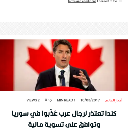
terms and conditions
I consent to the
0
أخبار العالم
·
18/03/2017
·
1 MIN READ
·
·
2 VIEWS
كندا تعتذر لرجال عرب عُذّبوا في سوريا
وتوافق على تسوية مالية