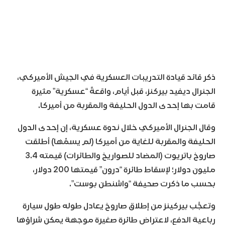
ذكر قائد قيادة التدريبات العسكرية في الجيش الأميركي،
الجنرال ديفيد بيركنز، قبل أيام، واقعةً “عسكرية” مثيرة
قامت بها إحدى الدول الحليفة والمقربة من أميركا.
وقال الجنرال الأميركي خلال ندوة عسكرية، إن إحدى الدول
الحليفة والمقربة للغاية من أميركا (لم يسمِّها) أطلقت
صاروخ باتريوت (المضاد للصواريخ والطائرات) قيمته 3.4
مليون دولار؛ لإسقاط طائرة “درون” قيمتها 200 دولار،
بحسب ما ذكرت صحيفة “واشنطن بوست”.
وتعجَّب بيركينز من إطلاق صاروخ يعادل طوله طول سيارة
رباعية الدفع، لاعتراض طائرة صغيرة موجهة يمكن شراؤها