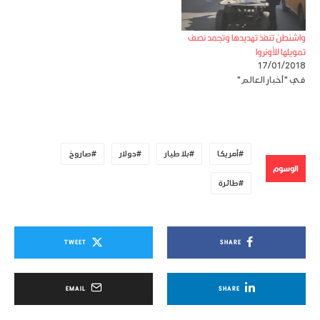
واشنطن تنفذ تهديدها وتجمد نصف
تمويلها للأونروا
17/01/2018
في "أخبار العالم"
أمريكا
بلا طيار
دولار
صاروخ
الوسوم
طائرة
TWEET
SHARE
EMAIL
SHARE