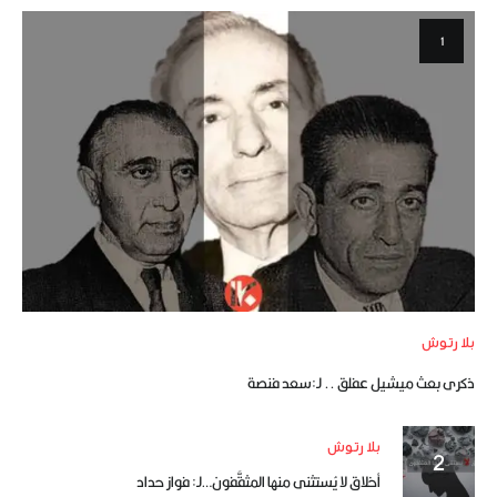
بلا رتوش
ذكرى بعث ميشيل عفلق .. لـ:سعد فنصة
بلا رتوش
أخلاق لا يُستثنى منها المثقَّفون…لـ: فواز حداد