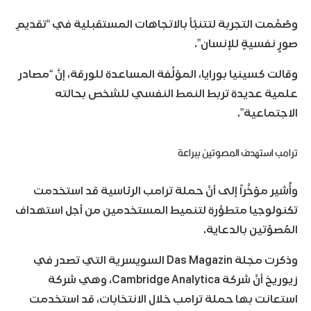
وصُمِّمت التجربة لتتنبَّأ بالاتجاهات المستقبلية في “تقديمِ
صورٍ نفسيةٍ للإنسان”.
وقالت كسينيا بورايا، المؤلِّفة المساعدة للورقة، إنَّ “مصادر
علمية عديدة تربط النمط النفسي للشخص بحالته
الاجتماعية”.
ترامب استهدف المصوتين ببراعة
وأُشير مؤخَّراً إلى أنَّ حملة ترامب الرئاسية قد استخدمت
تكنولوجيا متطوِّرة لتنميط المستخدمين من أجل استهداف
المُصوِّتين بالدعاية.
وذكرت مجلة Das Magazin السويسرية التي تصدر في
زيوريخ أنَّ شركة Cambridge Analytica، وهي شركة
استعانت بها حملة ترامب خلال الانتخابات، قد استخدمت