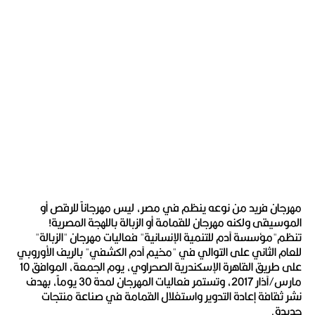
مهرجان فريد من نوعه ينظم في مصر، ليس مهرجاناً للرقص أو
الموسيقى ولكنه مهرجان للقمامة أو الزبالة باللهجة المصرية!
تنظم"مؤسسة آدم للتنمية الإنسانية" فعاليات مهرجان "الزبالة"
للعام الثاني على التوالي في "مخيم آدم الكشفي" بالريف الأوروبي
على طريق القاهرة الإسكندرية الصحراوي، يوم الجمعة، الموافق 10
مارس/آذار 2017، وتستمر فعاليات المهرجان لمدة 30 يوماً، بهدف
نشر ثقافة إعادة التدوير واستغلال القمامة في صناعة منتجات
جديدة.