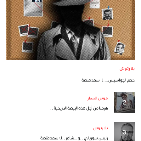
بلا رتوش
حكم الجواسيس ….لـ: سعد فنصة
قوس المطر
هرمنا من أجل هذه البيضة التاريخية ..
بلا رتوش
رئيس سوريالي ..و …شاعر ..لـ: سعد فنصة