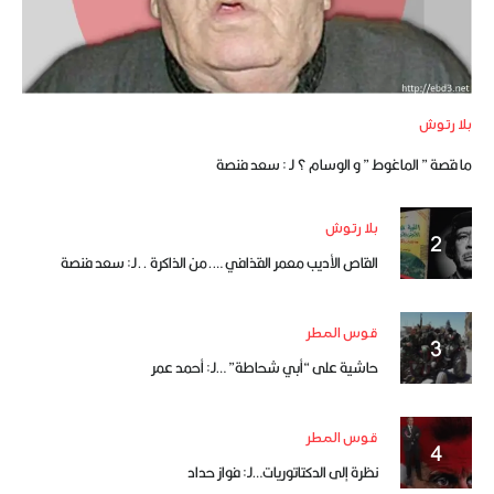
بلا رتوش
ما قصة ” الماغوط ” و الوسام ؟ لـ : سعد فنصة
بلا رتوش
القاص الأديب معمر القذافي ….من الذاكرة ..لـ: سعد فنصة
قوس المطر
حاشية على “أبي شحاطة” …لـ: أحمد عمر
قوس المطر
نظرة إلى الدكتاتوريات…لـ: فواز حداد