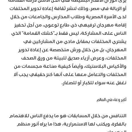
يرى أنور أن الأفكار البسيطة هي الحل الأمثل لأزمة القمامة
أو الزبالة في مصر، وذلك لنشر ثقافة إعادة تدوير المخلفات
لدى الأسرة المصرية وطلاب المدارس والجامعات من خلال
إقامة مهرجان ترفيهي ذي طابع توعوي، من أجل تحفيز
الناس على المشاركة، ليس فقط بـ”كشك القمامة” الذي
يشتري المخلفات بمقابل مادي من المشاركين في
المهرجان، بل من خلال ورش متخصصة عن إعادة تدوير
المخلفات، وعرض أزياء صديق للبيئة من ورق الصحف
والأكياس البلاستيك، وأيضاً كيفية صناعة مجسمات من
المخلفات والتعامل معها على أنها كنز حقيقي يجب ألا
نغفل عنه سواء للكبار أو للصغار.
أكبر وعاء في العالم
التنافس من خلال المسابقات هو ما يدفع الناس للاهتمام
بالفكرة، ويكتب لها الاستمرارية، هذا ما يراه أنور منظم