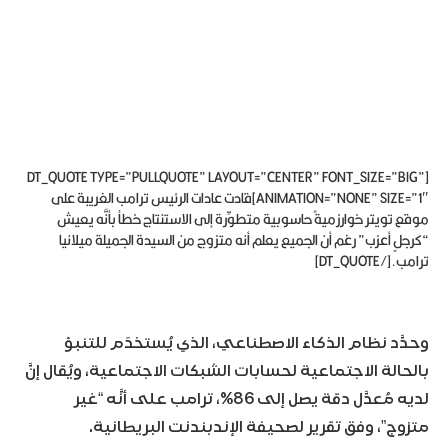
[DT_QUOTE TYPE=”PULLQUOTE” LAYOUT=”CENTER” FONT_SIZE=”BIG”
ANIMATION=”NONE” SIZE=”1″]قادت عادات الرئيس ترامب الغريبة على
موقع تويتر خوارزميةً حاسوبية متطوِّرة إلى الاستنتاج خطأ بأنَّه يعيش
“كرجلٍ أعزب” رغم أن الجميع يعلم أنه متزوج من السيدة الجميلة ميلانيا
ترامب.[/DT_QUOTE]
وحدَّد نظام الذكاء الاصطناعي، الذي يُستخدَم للتنبؤ
بالحالة الاجتماعية لحسابات الشبكات الاجتماعية، ويُقال إنَّ
لديه مُعدَّل دقة يصل إلى 86%، ترامب على أنَّه “غير
متزوج”، وفق تقرير لصحيفة الإندبندنت البريطانية.