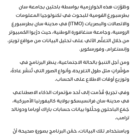
وطُوِّرَت هذه الخوارزمية بواسطة باحثين بجامعة سان
بطرسبورغ القومية للبحوث في تكنولوجيا المعلومات
والاتصالات والبصريات (ITMO) في مدينة سان بطرسبورغ
الروسية، وجامعة سنغافورة الوطنية، حيث درَّبوا الكمبيوتر
من خلال التعلُّم الآلي على تحليل البيانات من مواقع تويتر،
وإنستغرام، وفورسكوير.
ومن أجل التنبؤ بالحالة الاجتماعية، ينظر البرنامج في
مؤشِّراتٍ مثل طول التغريدة، وأنواع الصور التي تُنشَر عادةً،
وتوزيع أوقات الاطلاع على الحساب.
وفي تجربةٍ قُدِّمت إلى أحد مؤتمرات الذكاء الاصطناعي
في مدينة سان فرانسيسكو بولاية كاليفورنيا الأميركية،
جَمَعَ الباحثون وحلَّلوا بيانات حسابات باراك أوباما ودونالد
ترامب.
وباستخدام تلك البيانات، خمَّن البرنامج بصورةٍ صحيحة أنَّ