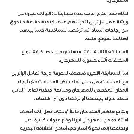
المهرجان.
لذلك فقد اقترح إقامة عدة مسابقات: الأولى عبارة عن
ورشة عمل للزائرين لتدريبهم على كيفية صناعة صندوق
من زجاجات المياه، ثم تركهم للمنافسة فيما بينهم
لصناعة نموذج مثله.
المسابقة الثانية الفائز فيها هو من أحضر كافة أنواع
المخلفات أثناء حضوره للمهرجان.
أما المسابقة الأخيرة فتهدف لمعرفة درجة تعامل الزائرين
مع المخلفات، من خلال إلقاء بعض المخلفات في أرجاء
المكان المخصص للمهرجان ومتابعة كيفية تعامل الناس
معها سواء بجمعها أو تركها دون أي اهتمام.
ويتابع منظم المهرجان قائلاً “وحتى نصل إلى أقصى
استفادة من المهرجان قررنا وضع عبوات كبيرة يصل
ارتفاعها إلى نحو 6 أمتار في أماكن الكشافة البحرية