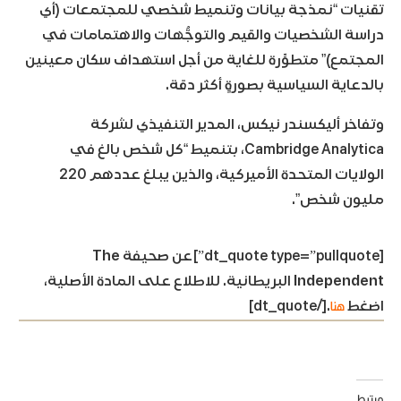
تقنيات “نمذجة بيانات وتنميط شخصي للمجتمعات (أي
دراسة الشخصيات والقيم والتوجُّهات والاهتمامات في
المجتمع)” متطوِّرة للغاية من أجل استهداف سكان معينين
بالدعاية السياسية بصورةٍ أكثر دقة.
وتفاخر أليكسندر نيكس، المدير التنفيذي لشركة
Cambridge Analytica، بتنميط “كل شخص بالغ في
الولايات المتحدة الأميركية، والذين يبلغ عددهم 220
مليون شخص”.
[dt_quote type=”pullquote”]عن صحيفة
The
Independent
البريطانية. للاطلاع على المادة الأصلية،
هنا
اضغط
.[/dt_quote]
مرتبط