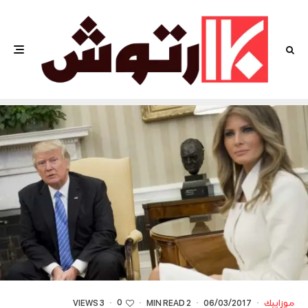
0
موزاييك
·
06/03/2017
·
2 MIN READ
·
·
3 VIEWS