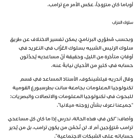
أوباما كان متزوجاً، عكس الأمر مع ترامب.
سلوك العزاب
وبحسب مُطوِّري البرنامج، يمكن تفسير الاختلاف عن طريق
سلوك الرئيس الشبيه بسلوك العُزَّاب في التغريد في
أوقاتٍ متأخرة من الليل، وحقيقة أنَّ مساعديه يُحدِّثون
حسابه في كثيرٍ من الأحيان نيابةً عنه.
وقال أندريه فيلشينكوف، الأستاذ المساعد في قسم
تكنولوجيا المعلومات بجامعة سانت بطرسبورغ القومية
للبحوث في تكنولوجيا المعلومات والاتصالات والبصريات:
“جميعنا نعرف بشأن زوجته ميلانيا”.
وأضاف: “لكن في هذه الحالة، ندرس إذا ما كان كل مساعدي
ترامب مُتزوِّجين أم لا. لن نُخمِّن من يكون ترامب، بل من يُدير
حساباته على الشبكات الاجتماعية”.