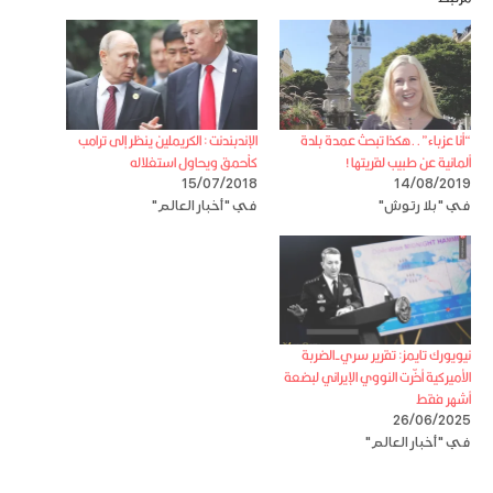
“أنا عزباء”..هكذا تبحث عمدة بلدة
الإندبندنت : الكريملين ينظر إلى ترامب
ألمانية عن طبيب لقريتها !
كأحمق ويحاول استغلاله
15/07/2018
14/08/2019
في "بلا رتوش"
في "أخبار العالم"
نيويورك تايمز: تقرير سري-الضربة
الأميركية أخّرت النووي الإيراني لبضعة
أشهر فقط
26/06/2025
في "أخبار العالم"