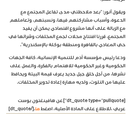
ويقول أنور: “بعد ملاحظتي مدى تفاعل المجتمع مع
الدعوة، وأسباب مشاركتهم فيها، ونسبتهم، وتعاملهم
مع الزبالة على أنها مشروع اقتصادي يمكن أن يفيد
المجتمع، قررنا افتتاح محلات لجمع المخلفات وشرائها في
حي المعادي بالقاهرة ومنطقة بوكلة بالإسكندرية”.
ودعا رئيس مؤسسة آدم للتنمية الإنسانية، كافة الجهات
الحكومية وغير الحكومية للاهتمام بالفكرة، والعمل على
نشرها، من أجل خلق جيل جديد يعرف قيمة البيئة ويحافظ
عليها من التلوث، ولديه مهارة إعادة تدوير المخلفات.
[dt_quote type=”pullquote”]عن هافينغتون بوست
هنا
عربي ،للاطلاع على المادة الأصلية، اضغط
.[/dt_quote]