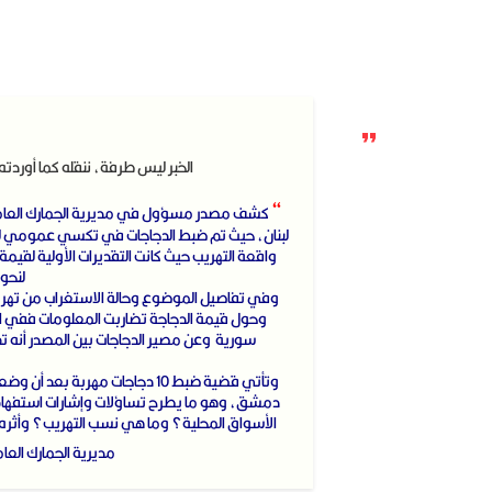
الخبر ليس طرفة، ننقله كما أوردت
“
لبنان، حيث تم ضبط الدجاجات في تكسي عمومي لنق
لنحو 
سورية وعن مصير الدجاجات بين المصدر أنه تم 
وتأتي قضية ضبط 10 دجاجات مهربة 
دمشق، وهو ما يطرح تساؤلات وإشارات استفهام أ
الأسواق المحلية؟ وما هي نسب التهريب؟ وأثره
مديرية الجمارك الع