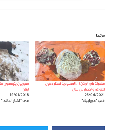
مرتبط
مخدرات في الرمّان !.. السعودية تحظر دخول
سوريون يتجمدون حتى ا
الفواكه والخضار من لبنان
لبنان
19/01/2018
23/04/2021
في "موزاييك"
في "أخبار العالم"