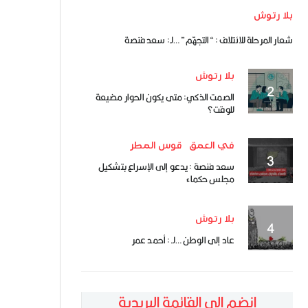
بلا رتوش
شعار المرحلة للائتلاف : “التجهّم” …لـ: سعد فنصة
بلا رتوش
الصمت الذكي: متى يكون الحوار مضيعة
للوقت؟
في العمق
قوس المطر
سعد فنصة : يدعو إلى الإسراع بتشكيل
مجلس حكماء
بلا رتوش
عاد إلى الوطن …لـ : أحمد عمر
انضم إلى القائمة البريدية