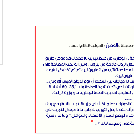
الوطن
ه صحيفة
«
»
الموالية لنظام الأسد :
كشف مصدر مسؤول في مديرية الجمارك العامة لـ«الوطن» عن ضبط تهريب 10 دجاجات قادمة عن طريق
ل الركاب قادمة من بيروت، وبين أنه تمت المصالحة على
واقعة التهريب حيث كانت التقديرات الأولية لقيمة المصالحة تقترب من 2 مليون ليرة ثم تم تخفيض القيمة
مليون ليرة.
وفي تفاصيل الموضوع وحالة الاستغراب من تهريب 10 دجاجات بين المصدر أن نوع الدجاج المهرب أوروبي…
وحول قيمة الدجاجة تضاربت المعلومات ففي الوقت الذي قدرت قيمة الدجاجة ما بين 25- 50 ألف ليرة
تسليمها لمديرية الصحة البيطرية في وزارة الزراعة.
……..
بعد أن وضعت الجمارك يدها مؤخراً على مزرعة لتهريب الأبقار في ريف
نه عندما يصل التهريب للدجاج، فما هو حال التهريب في
 على الوضع المحلي للاقتصاد والمواطن؟ وما هي قدرة
“
امة على وضع حد لذلك؟..