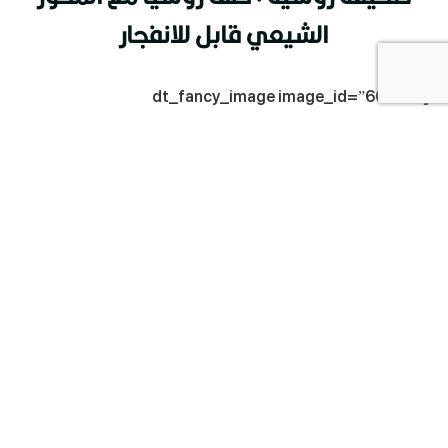
الشيعي قابل للانفجار
[dt_fancy_image image_id=”60282″
onclick=”lightbox” width=””]
صحيفة روسية : حلف روسيا مع المحور الشيعي قابل
للانفجار