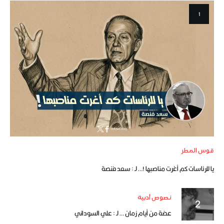
قوس المطر
يا للرئاسات كم أغرت مناصبها !… لـ : سعد فنصة
نصوص أدبية
عضة من أيام زمان … لـ : علي السوداني