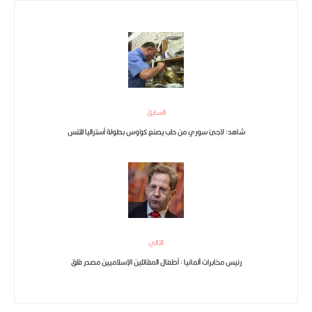
السابق
شاهد: لاجئ سوري من حلب يصنع كؤوس بطولة أستراليا للتنس
التالي
رئيس مخابرات ألمانيا : أطفال المقاتلين الإسلاميين مصدر قلق