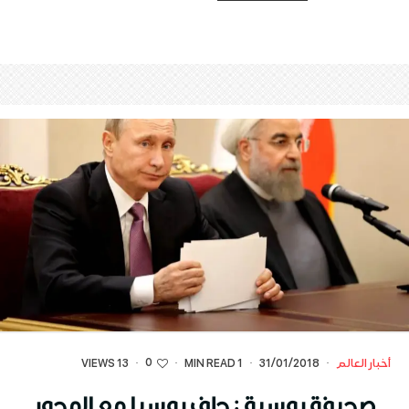
0
أخبار العالم
·
31/01/2018
·
1 MIN READ
·
·
13 VIEWS
صحيفة روسية : حلف روسيا مع المحور