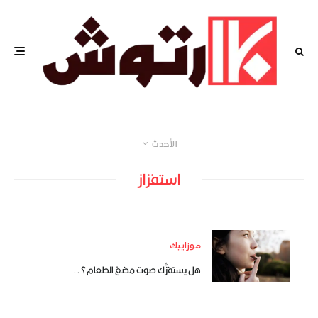
الأحدث
استفزاز
موزاييك
هل يستفزُّك صوت مضغ الطعام؟..