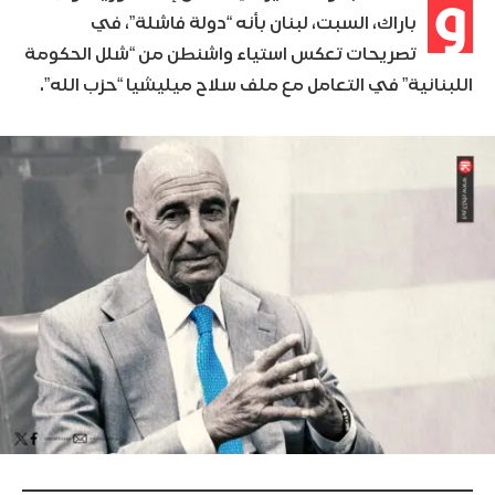
و
باراك، السبت، لبنان بأنه “دولة فاشلة”، في
تصريحات تعكس استياء واشنطن من “شلل الحكومة
اللبنانية” في التعامل مع ملف سلاح ميليشيا “حزب الله”.