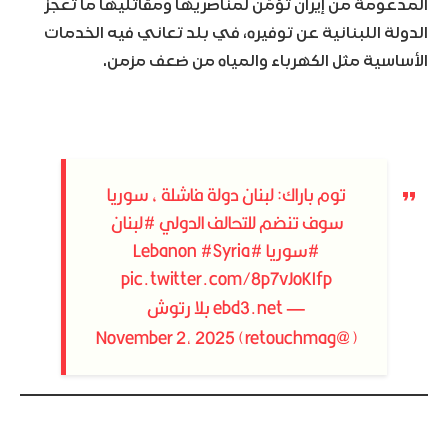
المدعومة من إيران تؤمّن لمناصريها ومقاتليها ما تعجز
الدولة اللبنانية عن توفيره، في بلد تعاني فيه الخدمات
الأساسية مثل الكهرباء والمياه من ضعف مزمن.
توم باراك: لبنان دولة فاشلة ، سوريا
سوف تنضم للتحالف الدولي
#لبنان
#سوريا
#Lebanon
#Syria
pic.twitter.com/8p7vJoKIfp
— ebd3.net بلا رتوش
November 2, 2025
(@retouchmag)