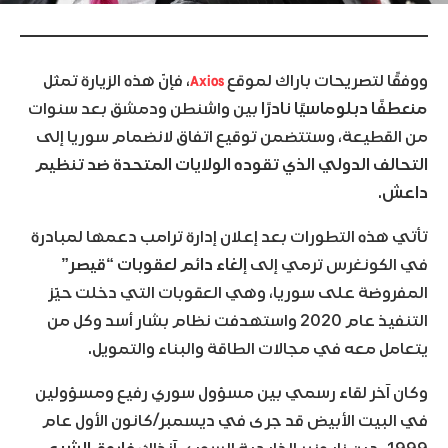
Axios
ووفقًا لتصريحات باراك لموقع
، فإنّ هذه الزيارة تمثل
منعطفًا دبلوماسيًا نادرًا
بين واشنطن ودمشق بعد سنوات
من القطيعة، وستتضمن توقيع اتفاق لانضمام سوريا إلى
التحالف الدولي الذي تقوده الولايات المتحدة ضد تنظيم
داعش
.
تأتي هذه التطورات بعد إعلان إدارة ترامب دعمها لمبادرة
في الكونغرس ترمي إلى
إلغاء دائم لعقوبات “قيصر”
المفروضة على سوريا، وهي العقوبات التي دخلت حيّز
التنفيذ عام 2020 واستهدفت نظام بشار أسد وكل من
يتعامل معه في مجالات الطاقة والبناء والتمويل.
وكان آخر لقاء رسمي بين مسؤول سوري رفيع ومسؤولين
في البيت الأبيض قد جرى في ديسمبر/كانون الأول عام