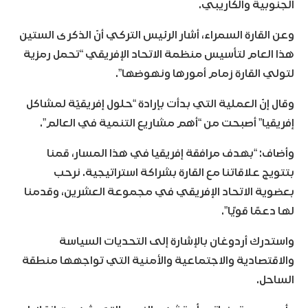
الجنوبية والكاريبي.
وعن القارة السمراء، أشار الرئيس التركي أنّ الذكرى الستين
هذا العام لتأسيس منظمة الاتحاد الإفريقي “تحمل رمزية
لتولي القارة زمام أمورها ونهوضها”.
وقال إنّ العملية التي بدأت بإرادة “حلول إفريقيّة لمشاكل
إفريقيا” أصبحت من “أهم مشاريع التنمية في العالم”.
وأضاف: “بهدف مرافقة إفريقيا في هذا المسار، قمنا
بتتويج علاقاتنا مع القارة بشراكة استراتيجية. نرحب
بعضوية الاتحاد الإفريقي في مجموعة العشرين، وقدمنا
لها دعمًا قويًا”.
واستدرك أردوغان بالإشارة إلى التحديات السياسة
والاقتصادية والاجتماعية والأمنية التي تواجهها منطقة
الساحل.