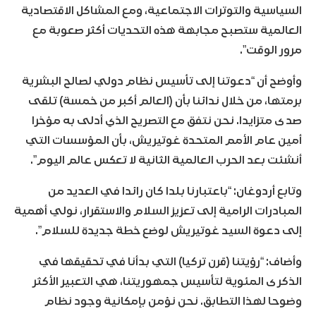
السياسية والتوترات الاجتماعية، ومع المشاكل الاقتصادية
العالمية ستصبح مجابهة هذه التحديات أكثر صعوبة مع
مرور الوقت”.
وأوضح أن “دعوتنا إلى تأسيس نظام دولي لصالح البشرية
برمتها، من خلال ندائنا بأن (العالم أكبر من خمسة) تلقى
صدى متزايدا. نحن نتفق مع التصريح الذي أدلى به مؤخرا
أمين عام الأمم المتحدة غوتيريش، بأن المؤسسات التي
أنشئت بعد الحرب العالمية الثانية لا تعكس عالم اليوم”.
وتابع أردوغان: “باعتبارنا بلدا كان رائدا في العديد من
المبادرات الرامية إلى تعزيز السلام والاستقرار، نولي أهمية
إلى دعوة السيد غوتيريش لوضع خطة جديدة للسلام”.
وأضاف: “رؤيتنا (قرن تركيا) التي بدأنا في تحقيقها في
الذكرى المئوية لتأسيس جمهوريتنا، هي التعبير الأكثر
وضوحا لهذا التطابق. نحن نؤمن بإمكانية وجود نظام