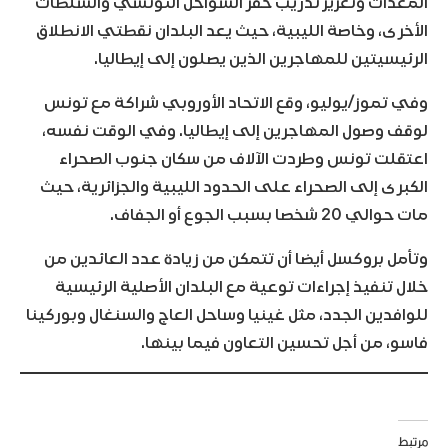
المعدات وتعزيز تدريب خفر السواحل التونسي والسلطات
الأخرى، وخاصة الليبية، حيث يعد البلدان نقطتي الانطلاق
الرئيسيتين للمهاجرين الذين يصلون إلى إيطاليا.
وفي تموز/يوليو، وقع الاتحاد الأوروبي شراكة مع تونس
لوقف وصول المهاجرين إلى إيطاليا. وفي الوقت نفسه،
اعتقلت تونس وطردت الآلاف من سكان جنوب الصحراء
الكبرى إلى الصحراء على الحدود الليبية والجزائرية، حيث
مات حوالي 20 شخصا بسبب الجوع أو الجفاف.
وتأمل بروكسل أيضا أن تتمكن من زيادة عدد العائدين من
خلال تنفيذ إجراءات توعية مع البلدان الأصلية الرئيسية
للوافدين الجدد، مثل غينيا وساحل العاج والسنغال وبوركينا
فاسو، من أجل تحسين التعاون فيما بينها.
مرتبط