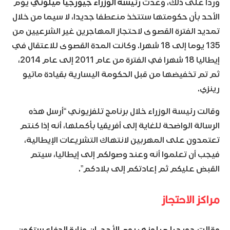
وردا على ذلك، وعدت
رئيسة الوزراء جيورجيا ميلوني
يوم
الأحد بأن حكومتها ستتخذ منعطفا جديدا، لا سيما من خلال
تمديد الفترة القصوى لاحتجاز المهاجرين غير الشرعيين من
135 يوما إلى 18 شهرا. وكانت المدة القصوى للاعتقال في
إيطاليا 18 شهرا في الفترة من عام 2011 إلى عام 2014،
ثم تم تخفيضها من قبل الحكومة اليسارية بقيادة ماتيو
رينزي.
وقالت رئيسة الوزراء خلال برنامج تلفزيوني “أرسل هذه
الرسالة الواضحة للغاية إلى أفريقيا بأكملها، أنه إذا كنتم
تعتمدون على المهربين لانتهاك التشريعات الإيطالية،
فيجب أن تعلموا أنه وعند وصولكم إلى إيطاليا، سيتم
القبض عليكم ثم إعادتكم إلى بلادكم”.
مراكز الاحتجاز
وقالت جورجيا ميلوني يوم الأحد، إن وزارة الدفاع ستكون