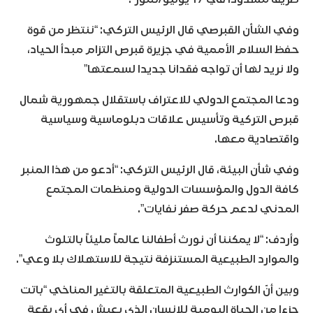
وفي الشأن القبرصي قال الرئيس التركي: “ننتظر من قوة
حفظ السلام الأممية في جزيرة قبرص التزام مبدأ الحياد،
ولا نريد لها أن تواجه فقدانا جديدا لسمعتها”
ودعا المجتمع الدولي للاعتراف باستقلال جمهورية شمال
قبرص التركية وتأسيس علاقات دبلوماسية وسياسية
واقتصادية معها.
وفي شأن البيئة، قال الرئيس التركي: “أدعو من هذا المنبر
كافة الدول والمؤسسات الدولية ومنظمات المجتمع
المدني لدعم حركة صفر نفايات”.
وأردف: “لا يمكننا أن نورث أطفالنا عالماً مليئاً بالتلوث
والموارد الطبيعية المستنزفة نتيجة للاستهلاك بلا وعي”.
وبين أنّ الكوارث الطبيعية المتعلقة بالتغير المناخي “باتت
جزءا من الحياة اليومية للإنسان الذي يعيش في أي بقعة