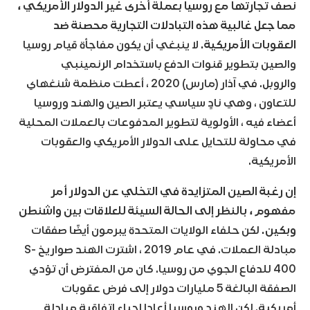
نصف تجارتها مع روسيا بعملة أخرى غير الدولار الأمريكي ،
مما جعل غالبية هذه التبادلات التجارية محصنة ضد
العقوبات الأمريكية.
لا ينبغي أن يكون مفاجأة قيام روسيا
والصين بتطوير قنوات الدفع باستخدام الرنمينبي
والروبل. في آذار (مارس) 2020 ، أعطت منظمة شنغهاي
للتعاون ، وهي نادٍ سياسي يعتبر الصين والهند وروسيا
أعضاء فيه ، الأولوية لتطوير المدفوعات بالعملات المحلية
في محاولة للتحايل على الدولار الأمريكي والعقوبات
الأمريكية.
إن رغبة الصين المتزايدة في التخلي عن الدولار أمر
مفهوم ، بالنظر إلى الحالة السيئة للعلاقات بين واشنطن
وبكين.
لكن حلفاء الولايات المتحدة يبرمون أيضًا صفقات
مبادلة العملات. في عام 2019 ، اشترت الهند صواريخ S-
400 للدفاع الجوي من روسيا. كان من المفترض أن تؤدي
الصفقة البالغة 5 مليارات دولار إلى فرض عقوبات
أمريكية. لكن الهند وروسيا أعادا إحياء اتفاقية مبادلة