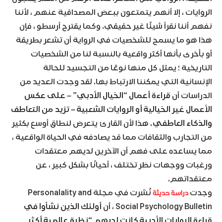
الروايات ، إلا أنهم يتمتعون ببعض المصداقية عنهم ، لأننا
نفهم أننا نقرأ شيئًا غير حقيقي. وكما يقترح أرسطو ، فإن
هذا هو ما يسمح للشخصيات في الرواية أن تشعر بطريقة
أو بأخرى بأنها أكثر واقعية بالنسبة لنا من الشخصيات
التاريخية ؛ يمثل كل منها نوعًا من التجسيد للحالة
الإنسانية التي يمكننا الارتباط بها. لقد وجدت العديد من
الدراسات أن
قراءة أعمال “الخيال الأدبي” – على عكس
الأعمال غير الخيالية أو الروايات الشعبية – تزيد من التعاطف
والذكاء العاطفي.
هذا لأن القارئ يتعرض لنطاق أوسع بكثير
من التجارب والثقافات مما قد يصادفه في الحياة الواقعية ،
مما يساعده على فهم أن الآخرين لديهم معتقدات
ورغبات ووجهات نظر تختلف ، أحيانًا بشكل كبير ، عن
معتقداتهم.
دراسة حديثة
وجدت
نُشرت في مجلة Personalality and
Social Psychology Bulletin ، أن
أولئك الذين نشأوا في
قراءة الروايات الأدبية كانت لديهم “نظرة عالمية أكثر