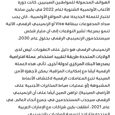
الهواتف المحمولة للمواطنين الصينيين. كانت دورة
الألعاب الأولمبية الشتوية لعام 2022 في بكين ساحة
اختبار للعملة الجديدة: في المواقع الأولمبية ، كان يجب
سداد المدفوعات ببطاقة Visa أو الرنمينبي الرقمي. الآلية
تنمو بسرعة: تشير التوقعات إلى أن مليار شخص
سيستخدمون الرنمينبي الرقمي بحلول عام 2030.
الرنمينبي الرقمي هو دليل على العقوبات.
ليس لدى
الولايات المتحدة طريقة لتقييد استخدام عملة افتراضية
يصدرها البنك المركزي لدولة أخرى.
تأتي هذه العملة
الرقمية أيضًا مع إمكانيات المراقبة: يمكن لأجهزة الأمن
الصينية تتبع المعاملات الرقمية لاكتشاف الأنماط
المشبوهة (أو عمليات ضباط المخابرات الأجنبية على
الأراضي الصينية). تراهن الصين أيضًا على أن الرنمينبي
الرقمي سيجذب المستخدمين في جميع أنحاء العالم. في
عام 2021 ، أطلقت بكين شراكات مع الإمارات العربية
المتحدة وتايلاند لتسوية الصادرات بالرنمينبي