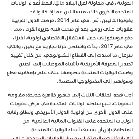
الدولية ، في محاولة لعزل البلاد ماليًا. لاحظ أعداء الولايات
المتحدة الآخرون ذلك ، متسائلين عما إذا كانوا قد
يكونوا التاليين . ثم ، في عام 2014 ، فرضت الدول الغربية
عقوبات على روسيا بعد أن ضمت شبه جزيرة القرم ، مما
دفع موسكو إلى جعل الاستقلال الاقتصادي أولوية. أخيرًا ،
في عام 2017 ، بدأت واشنطن حربًا تجارية مع بكين ، والتي
سرعان ما امتدت إلى القطاع التكنولوجي. من خلال تقييد
تصدير المعرفة الأمريكية بأشباه الموصلات إلى الصين ،
وضعت الولايات المتحدة خصومها على علم بإمكانية قطع
وصولهم إلى التكنولوجيا المهمة.
أدت هذه الحلقات الثلاث إلى ظهور ظاهرة جديدة: مقاومة
العقوبات. تنبع سلطة الولايات المتحدة في فرض عقوبات
على الدول الأخرى من أولوية الدولار الأمريكي ونطاق رقابة
الولايات المتحدة على القنوات المالية العالمية. من
المنطقي إذن أن يسعى أعداء الولايات المتحدة
إلى ابتكارات مالية تقلل من مزايا الولايات المتحدة. على