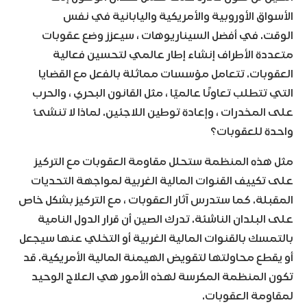
الأسواق الأوروبية والأمريكية واليابانية في نفس
الوقت. في أفضل السيناريوهات ، سيعزز وضع عقوبات
متعددة الأطراف إنشاء إطار عالمي لتحسين فعالية
العقوبات. تتعامل مؤسسات مماثلة بالفعل مع القضايا
التي تتطلب تعاونًا عالميًا ، مثل القانون البحري ، والحرب
على المخدرات ، وإعادة توطين اللاجئين. لماذا لا تنشئ
واحدة للعقوبات؟
مثل هذه المنظمة ستحلل مقاومة العقوبات مع التركيز
على تكييف القنوات المالية الغربية لمواجهة التحديات
المقبلة. كما ستدرس آثار العقوبات ، مع التركيز بشكل خاص
على البلدان الناشئة. تدرك الصين أن قرار الدول النامية
بالتمسك بالقنوات المالية الغربية أو التخلي عنها سيجعل
أو يقطع محاولتها لتقويض الهيمنة المالية الأمريكية. قد
تكون المنظمة المكرسة لهذه الأمور هي العلاج الوحيد
لمقاومة العقوبات.