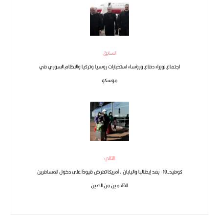
السابق
اجتماع لوزراء دفاع ورؤساء استخبارات روسيا وتركيا والنظام السوري في
موسكو
التالي
كوفيد-19 : بعد إيطاليا واليابان ، أمريكا تفرض قيودًا على دخول المسافرين
القادمين من الصين