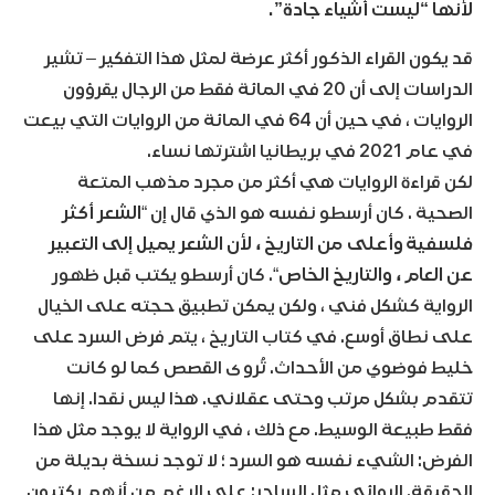
لأنها “ليست أشياء جادة”.
قد يكون القراء الذكور أكثر عرضة لمثل هذا التفكير – تشير
الدراسات إلى أن 20 في المائة فقط من الرجال يقرؤون
الروايات ، في حين أن 64 في المائة من الروايات التي بيعت
في عام 2021 في بريطانيا اشترتها نساء.
لكن قراءة الروايات هي أكثر من مجرد مذهب المتعة
الصحية . كان أرسطو نفسه هو الذي قال إن “
الشعر أكثر
فلسفية وأعلى من التاريخ ، لأن الشعر يميل إلى التعبير
عن العام ، والتاريخ الخاص
“. كان أرسطو يكتب قبل ظهور
الرواية كشكل فني ، ولكن يمكن تطبيق حجته على الخيال
على نطاق أوسع. في كتاب التاريخ ، يتم فرض السرد على
خليط فوضوي من الأحداث. تُروى القصص كما لو كانت
تتقدم بشكل مرتب وحتى عقلاني. هذا ليس نقدا. إنها
فقط طبيعة الوسيط. مع ذلك ، في الرواية لا يوجد مثل هذا
الفرض: الشيء نفسه هو السرد ؛ لا توجد نسخة بديلة من
الحقيقة. الروائي مثل الساحر: على الرغم من أنهم يكتبون