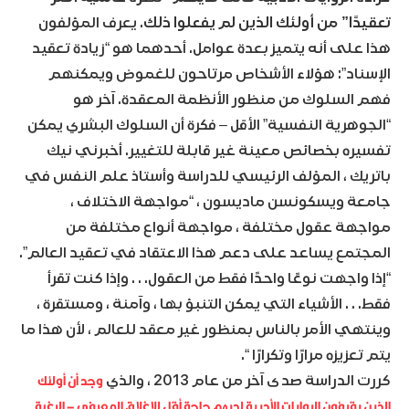
تعقيدًا” من أولئك الذين لم يفعلوا ذلك
. يعرف المؤلفون
هذا على أنه يتميز بعدة عوامل. أحدهما هو “زيادة تعقيد
الإسناد”: هؤلاء الأشخاص مرتاحون للغموض ويمكنهم
فهم السلوك من منظور الأنظمة المعقدة. آخر هو
“الجوهرية النفسية” الأقل – فكرة أن السلوك البشري يمكن
تفسيره بخصائص معينة غير قابلة للتغيير. أخبرني نيك
باتريك ، المؤلف الرئيسي للدراسة وأستاذ علم النفس في
جامعة ويسكونسن ماديسون ، “مواجهة الاختلاف ،
مواجهة عقول مختلفة ، مواجهة أنواع مختلفة من
المجتمع يساعد على دعم هذا الاعتقاد في تعقيد العالم”.
“إذا واجهت نوعًا واحدًا فقط من العقول. . . وإذا كنت تقرأ
فقط. . . الأشياء التي يمكن التنبؤ بها ، وآمنة ، ومستقرة ،
وينتهي الأمر بالناس بمنظور غير معقد للعالم ، لأن هذا ما
يتم تعزيزه مرارًا وتكرارًا “.
وجد أن أولئك
كررت الدراسة صدى آخر من عام 2013 ، والذي
الذين يقرؤون الروايات الأدبية لديهم حاجة أقل للإغلاق المعرفي – الرغبة