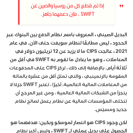
إذا تم قطع كل من روسيا والصين عن
SWIFT ، فإن دعمهما جاهز.
البديل الصيني ، المعروف باسم نظام الدفع بين البنوك عبر
الحدود ، ليس مطابقًا لنظام سويفت حتى الآن. في عام
2021 ، عالجت CIPS ما لا يزيد عن 12 تريليون دولار في
المعاملات ، وهو ما يعادل ما تقوم به SWIFT في أقل من
ثلاثة أيام.
بالإضافة إلى ذلك ، تركز CIPS على المدفوعات
المقومة بالرنمينبي ، والتي تمثل أقل من عشرة بالمائة
من المعاملات المالية العالمية. أخيرًا ، تعتبر SWIFT جزءًا لا
يتجزأ من الشبكات المالية العالمية ، ومن غير المرجح أن
تتخلى المؤسسات المالية عن نظام يعمل لصالح نظام
جديد ومسيّس.
لكن وجود CIPS هو انتصار لموسكو وبكين: هدفهما هو
الحصول على بديل عملي لـ SWIFT ،
وليس أكبر نظام