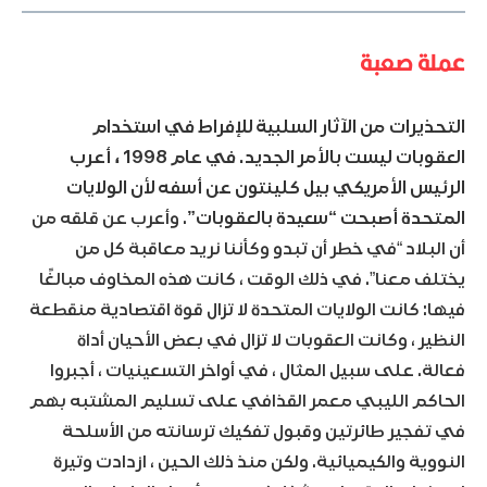
عملة صعبة
التحذيرات من الآثار السلبية للإفراط في استخدام
العقوبات ليست بالأمر الجديد. في عام 1998 ، أعرب
الرئيس الأمريكي بيل كلينتون عن أسفه لأن الولايات
المتحدة أصبحت “سعيدة بالعقوبات”
. وأعرب عن قلقه من
أن البلاد “في خطر أن تبدو وكأننا نريد معاقبة كل من
يختلف معنا”. في ذلك الوقت ، كانت هذه المخاوف مبالغًا
فيها: كانت الولايات المتحدة لا تزال قوة اقتصادية منقطعة
النظير ، وكانت العقوبات لا تزال في بعض الأحيان أداة
فعالة. على سبيل المثال ، في أواخر التسعينيات ، أجبروا
الحاكم الليبي معمر القذافي على تسليم المشتبه بهم
في تفجير طائرتين وقبول تفكيك ترسانته من الأسلحة
النووية والكيميائية. ولكن منذ ذلك الحين ، ازدادت وتيرة