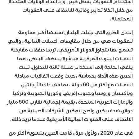
استخدام العقوبات بشكل كبير ، ورد أعداء الولايات المتحدة
من خلال اتخاذ تدابير وقائية للالتفاف على العقوبات
المحتملة.
إحدى الطرق التي جعلت البلدان نفسها أكثر مقاومة
للعقوبات هي من خلال مقايضات العملات الثنائية ، والتي
تسمح لها بتجاوز الدولار الأمريكي.
تربط صفقات مقايضة
العملات البنوك المركزية مباشرة ببعضها البعض ، مما
يلغي الحاجة إلى استخدام عملة ثالثة للتداول. تبنت
الصين هذه الأداة بحماسة ، حيث وقعت اتفاقيات مبادلة
العملات مع أكثر من 60 دولة ، بما في ذلك الأرجنتين
وباكستان وروسيا وجنوب إفريقيا وكوريا الجنوبية وتركيا
والإمارات العربية المتحدة ، بقيمة إجمالية تقارب 500 مليار
دولار.
هدف بكين واضح: تمكين الشركات الصينية من
الالتفاف على القنوات المالية الأمريكية عندما تريد ذلك.
في عام 2020 ، ولأول مرة ، قامت الصين بتسوية أكثر من