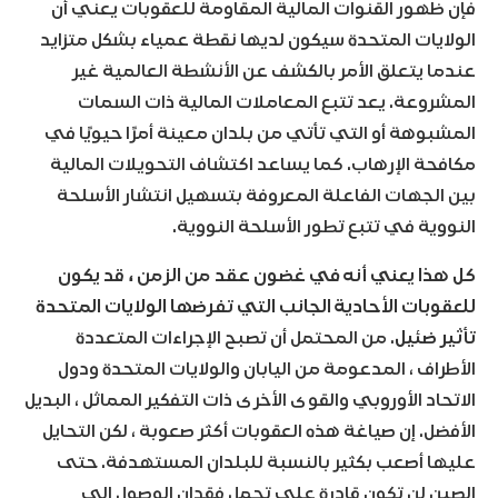
فإن ظهور القنوات المالية المقاومة للعقوبات يعني أن
الولايات المتحدة سيكون لديها نقطة عمياء بشكل متزايد
عندما يتعلق الأمر بالكشف عن الأنشطة العالمية غير
المشروعة. يعد تتبع المعاملات المالية ذات السمات
المشبوهة أو التي تأتي من بلدان معينة أمرًا حيويًا في
مكافحة الإرهاب. كما يساعد اكتشاف التحويلات المالية
بين الجهات الفاعلة المعروفة بتسهيل انتشار الأسلحة
النووية في تتبع تطور الأسلحة النووية.
كل هذا يعني أنه في غضون عقد من الزمن ، قد يكون
للعقوبات الأحادية الجانب التي تفرضها الولايات المتحدة
تأثير ضئيل
. من المحتمل أن تصبح الإجراءات المتعددة
الأطراف ، المدعومة من اليابان والولايات المتحدة ودول
الاتحاد الأوروبي والقوى الأخرى ذات التفكير المماثل ، البديل
الأفضل. إن صياغة هذه العقوبات أكثر صعوبة ، لكن التحايل
عليها أصعب بكثير بالنسبة للبلدان المستهدفة. حتى
الصين لن تكون قادرة على تحمل فقدان الوصول إلى