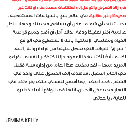
في إزالة الغموض والتوصل إلى استنتاجات محددة حتى لو كانت غير
صحيحة أو غير عقلانية
.
في عالم يعج بالسياسات المستقطبة ،
يجب تبني أي شيء يمكن أن يساهم في بناء وجهات نظر
عالمية أكثر تعقيدًا ودقة. لذلك آمل أن أقنع جميع قراصنة
الحياة ومعلمي الإنتاجية بأنك لا تستطيع في الواقع
“اختراق” الفوائد التي تحصل عليها من قراءة رواية رائعة.
لكنني أيضًا أكتب هذا العمود جزئيًا كتذكير لنفسي بقراءة
المزيد منها – لقد تمكنت هذا العام من إدارة ستة فقط.
في العام المقبل ، سأهدف إلى الحصول على واحد في
الشهر ، كحد أدنى. ربما أسمح لنفسي حتى بقراءتها في
النهار في بعض الأحيان. لأنها في الواقع أشياء خطيرة
للغاية ، يا جدتي.
JEMIMA KELLY