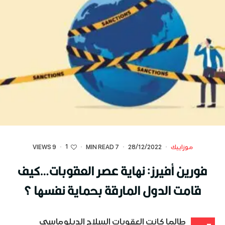
1
موزاييك
·
28/12/2022
·
7 MIN READ
·
·
9 VIEWS
فورين أفيرز: نهاية عصر العقوبات…كيف
قامت الدول المارقة بحماية نفسها ؟
طالما كانت العقوبات السلاح الدبلوماسي