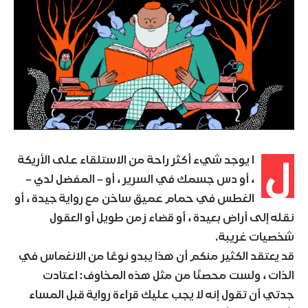
ل
ا يوجد شيء أكثر راحة من الاستلقاء على الأريكة
، أو دس جسمك في السرير ، أو – المفضل لدي –
الغطس في حمام عميق ساخن مع رواية جيدة ، أو
نقله إلى أراض بعيدة ، أو قضاء زمن طويل أو العقول
شخصيات غريبة.
قد يعتقد الكثير منكم أن هذا يبدو نوعًا من الانغماس في
الذات ، ولست محصنًا من مثل هذه المخاوف: اعتادت
جدتي أن تقول إنه لا يجب عليك قراءة رواية قبل المساء