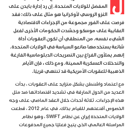
ل
المفضل للولايات المتحدة. إن رد إدارة بايدن على
الغزو الروسي لأوكرانيا هو مثال على ذلك: فقد
فرضت على الفور مجموعة من الإجراءات الاقتصادية
العقابية على موسكو وحشدت الحكومات الأخرى لفعل
الشيء نفسه. من المنطقي أن تكون العقوبات أداة
شائعة يستخدمها صانعو السياسة في الولايات المتحدة.
إنهم يملأون الفراغ بين التصريحات الدبلوماسية الفارغة
والتدخلات العسكرية المميتة. ومع ذلك ، فإن الأيام
الذهبية للعقوبات الأمريكية قد تنتهي قريبًا.
مع اعتماد واشنطن بشكل متزايد على العقوبات ، بدأت
العديد من الدول المارقة في تشديد اقتصاداتها ضد مثل
هذه الإجراءات. ثلاثة أحداث خلال العقد الماضي على وجه
الخصوص أقنعتهم للقيام بذلك. في عام 2012 ، قطعت
الولايات المتحدة إيران عن نظام SWIFT ، وهو نظام
المراسلة العالمي الذي يتيح فعليًا جميع المدفوعات