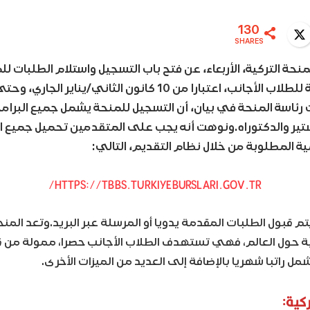
130
Twitter
WhatsA
SHARES
نحة التركية، الأربعاء، عن فتح باب التسجيل واستلام الطلبات للم
رئاسة المنحة في بيان، أن التسجيل للمنحة يشمل جميع البرامج 
ير والدكتوراه.ونوهت أنه يجب على المتقدمين تحميل جميع ال
ة المطلوبة من خلال نظام التقديم، التالي:
HTTPS://TBBS.TURKIYEBURSLARI.GOV.TR/
تم قبول الطلبات المقدمة يدويا أو المرسلة عبر البريد.وتعد المن
ية حول العالم، فهي تستهدف الطلاب الأجانب حصرا، ممولة من قب
 راتبا شهريا بالإضافة إلى العديد من الميزات الأخرى.
كية: