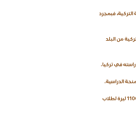
 التركية، فبمجرد
كية من البلد
5- تمنح المنحة التركية الطالب راتبا شهريا، 800 ليرة تركية لطلاب البكالوريوس، و1100 ليرة لطلاب