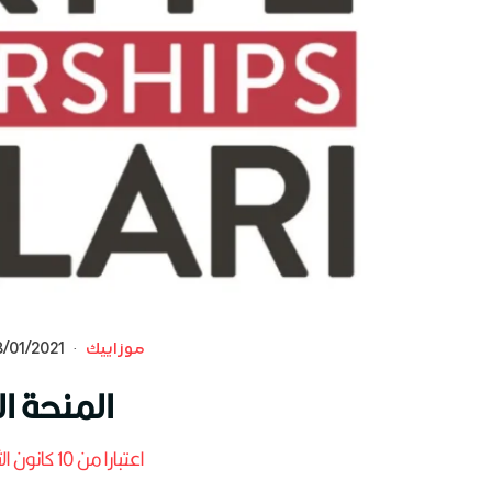
موزاييك
·
/01/2021
المنحة ال
اعتبارا من 10 كانون الثاني/يناير الجاري، وحتى 20 شباط/فبراير