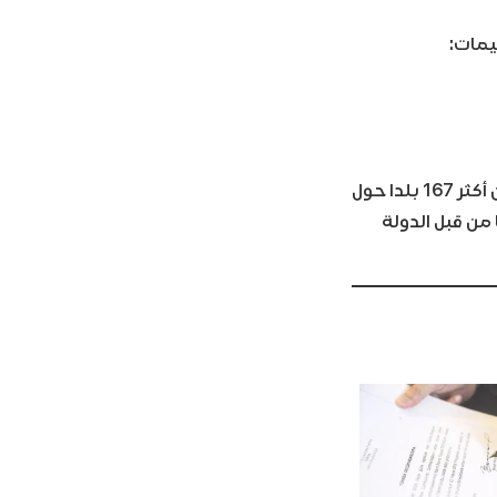
يمات:
ويذكر أنه في العام 2019 وحده تقدم إلى المنحة التركية أكثر من 146 ألف طالب من أكثر 167 بلدا حول
جنبي، يتلقى 17 ألف منهم منحا من قبل الدولة