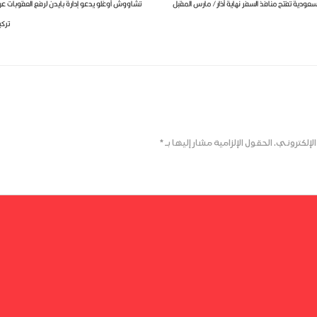
سعودية تفتح منافذ السفر نهاية آذار/ مارس المقبل
تشاووش أوغلو يدعو إدارة بايدن لرفع العقوبات ع
تركي
لإلكتروني.
الحقول الإلزامية مشار إليها بـ
*