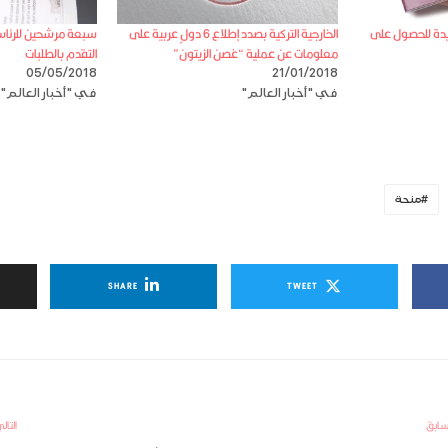
 عن 4 طرق جديدة للحصول على
الخارجية التركية بصدد إطلاع 6 دولٍ عربية على
سبعة مرشحين للرئاسة 
معلومات عن عملية “غصن الزيتون”
التقدم بالطلبات
05/05/2018
21/01/2018
في "أخبار العالم"
في "أخبار العالم"
منحة
SHARE
TWEET
سابق
التال