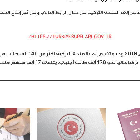
يم إلى المنحة التركية من خلال الرابط التالي ومن ثم إتباع التعل
HTTPS://TURKIYEBURSLARI.GOV.TR/
العالم، ويدرس في تركيا حاليا نحو 178 ألف طالب أ