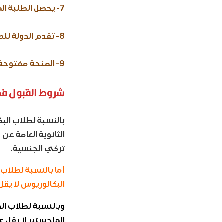
7- يحصل الطلبة المقبولون بالمنحة على سنة لدراسة اللغة التركية مجانا.
8- تقدم الدولة للطالب المقبول بالمنحة بطاقة نقل المواصلات بسعر مدعوم مخفض.
9- المنحة مفتوحة لكل طالب راغب بالتقديم، ومن جميع دول العالم.
شروط القبول في 
تركي الجنسية.
البكالوريوس لا يقل عم 75%، وألا يكون ترك
الماجستير لا يقل عن 75%، وألا يكون تركي الج