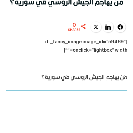
مَن يهاجم الجيش الروسي في سورية؟
0
Twitter
LinkedIn
Facebook
SHARES
[dt_fancy_image image_id=”59469″
onclick=”lightbox” width=””]
مَن يهاجم الجيش الروسي في سورية؟