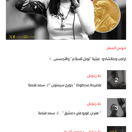
قوس المطر
ترامب وماتشادو: عبثية “نوبل للسلام” والتجسس..!
بلا رتوش
فضيحة مخطوط ” جورج سيمنون ” لـ: سعد فنصة
بلا رتوش
” هنري غورو في دمشق ” ..لـ: سعد فنصة
بلا رتوش
نصوص أدبية