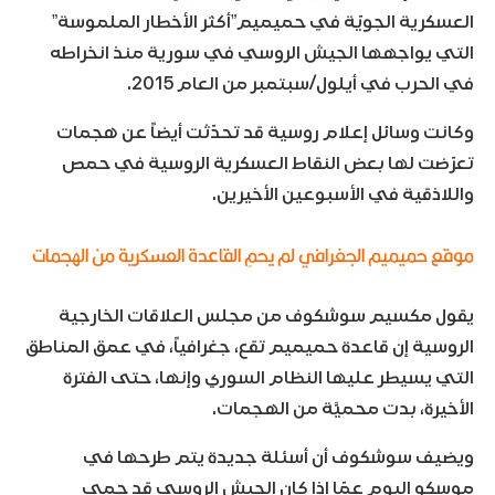
العسكرية الجويّة في حميميم”أكثر الأخطار الملموسة”
التي يواجهها الجيش الروسي في سورية منذ انخراطه
في الحرب في أيلول/سبتمبر من العام 2015.
وكانت وسائل إعلام روسية قد تحدّثت أيضاً عن هجمات
تعرّضت لها بعض النقاط العسكرية الروسية في حمص
واللاذقية في الأسبوعين الأخيرين.
موقع حميميم الجغرافي لم يحمِ القاعدة العسكرية من الهجمات
يقول مكسيم سوشكوف من مجلس العلاقات الخارجية
الروسية إن قاعدة حميميم تقع، جغرافياً، في عمق المناطق
التي يسيطر عليها النظام السوري وإنها، حتى الفترة
الأخيرة، بدت محميَّة من الهجمات.
ويضيف سوشكوف أن أسئلة جديدة يتم طرحها في
موسكو اليوم عمّا إذا كان الجيش الروسي قد حمى