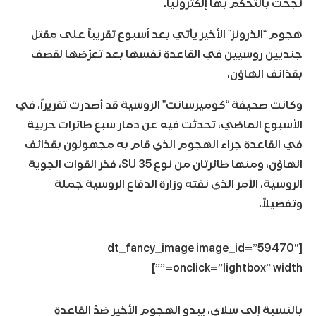
نجحت بالتحكم بها إلكترونياً.
هجوم “الدْرونز” الأخير يأتي بعد أسبوع تقريباً على مقتل
جنديين روسيين في القاعدة نفسها بعد تعرّضها لقصف
بقذائف الهاوْن.
وكانت صحيفة “كوميرسانت” الروسية قد أصدرت تقريراً، في
الأسبوع الماضي، تحدثت فيه عن دمار سبع طائرات حربية
في القاعدة جراء الهجوم الذي قام به مجهولون بقذائف
الهاوْن، ومنها طائرتان من نوع SU 35، فخر القوات الجوية
الروسية، الأمر الذي نفته وزارة الدفاع الروسية جملة
وتفصيلاً.
[dt_fancy_image image_id=”59470″
onclick=”lightbox” width=””]
بالنسبة إلى سلاي، يبدو الهجوم الأخير ضدّ القاعدة