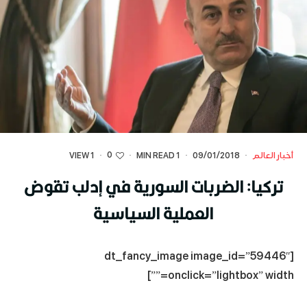
0
أخبار العالم
·
09/01/2018
·
1 MIN READ
·
·
1 VIEW
تركيا: الضربات السورية في إدلب تقوض
العملية السياسية
[dt_fancy_image image_id=”59446″
onclick=”lightbox” width=””]