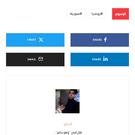
الوسوم
روسيا
سورية
TWEET
SHARE
EMAIL
SHARE
السابق
قتل ابني “وهو جائع”..