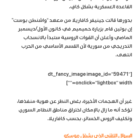
القاعدة العسكرية بشكل كافٍ.
بدورها قالت جينيفر كافاريلا من معهد “واشنطن بوست”
إن بوتين قام بزيارة حميميم في كانون الأول/ديسمبر
الماضي وأعلن أن القوات الروسية ستبدأ بالانسحاب
التدريجي من سورية لأن القسم الأساسي من الحرب
انتهى.
[dt_fancy_image image_id=”59471″
onclick=”lightbox” width=””]
غير أن الهجمات الأخيرة، بغض النظر عن هوية منفذها،
تؤكد أنه ما زال بالإمكان اختراق مناطق النظام السوري
وتكليف الروس الخسائر، بحسب كافاريلا.
السؤال التقني الذي يشغل موسكو