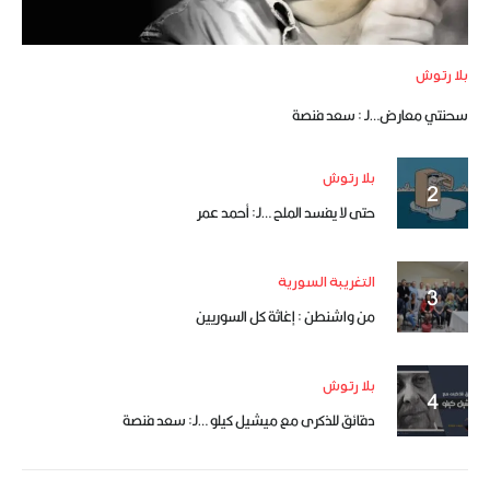
بلا رتوش
سحنتي معارض…لـ : سعد فنصة
بلا رتوش
حتى لا يفسد الملح …لـ: أحمد عمر
التغريبة السورية
من واشنطن : إغاثة كل السوريين
بلا رتوش
دقائق للذكرى مع ميشيل كيلو …لـ: سعد فنصة