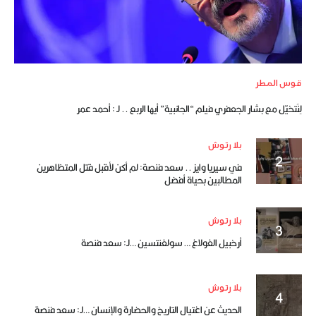
قوس المطر
لِنَتخيّل مع بشار الجعفري فيلم “الجانبية” أيها الربع .. لـ : أحمد عمر
بلا رتوش
في سيريا وايز .. سعد فنصة: لم أكن لأقبل قتل المتظاهرين
المطالبين بحياة أفضل
بلا رتوش
أرخبيل الغولاغ … سولغنتسين …لـ: سعد فنصة
بلا رتوش
الحديث عن اغتيال التاريخ والحضارة والإنسان …لـ: سعد فنصة