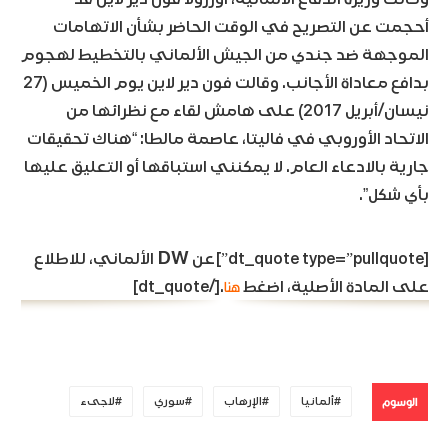
أحجمت عن التصريح في الوقت الحاضر بشأن الاتهامات
الموجهة ضد جندي من الجيش الألماني بالتخطيط لهجوم
بدافع معاداة الأجانب. وقالت فون دير لاين يوم الخميس (27
نيسان/أبريل 2017) على هامش لقاء مع نظرائها من
الاتحاد الأوروبي في فاليتا، عاصمة مالطا: “هناك تحقيقات
جارية بالادعاء العام. لا يمكنني استباقها أو التعليق عليها
بأي شكل”.
DW
[dt_quote type=”pullquote”]عن
الألماني، للاطلاع
هنا
على المادة الأصلية، اضغط
.[/dt_quote]
الوسوم
ألمانيا
الإرهاب
سوري
لاجىء