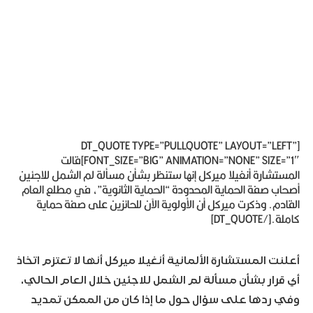
[DT_QUOTE TYPE=”PULLQUOTE” LAYOUT=”LEFT”
FONT_SIZE=”BIG” ANIMATION=”NONE” SIZE=”1″]قالت
المستشارة أنغيلا ميركل إنها ستنظر بشأن مسألة لم الشمل للاجئين
أصحاب صفة الحماية المحدودة “الحماية الثانوية”، في مطلع العام
القادم. وذكرت ميركل أن الأولوية الآن للحائزين على صفة حماية
كاملة.[/DT_QUOTE]
أعلنت المستشارة الألمانية أنغيلا ميركل أنها لا تعتزم اتخاذ
أي قرار بشأن مسألة لم الشمل للاجئين خلال العام الحالي.
وفي ردها على سؤال حول ما إذا كان من الممكن تمديد