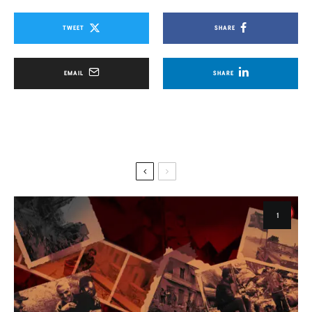
TWEET
SHARE
EMAIL
SHARE