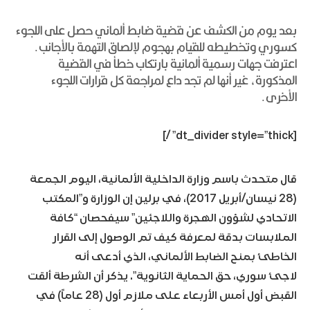
بعد يوم من الكشف عن قضية ضابط ألماني حصل على اللجوء
كسوري وتخطيطه للقيام بهجوم لإلصاق التهمة بالأجانب.
اعترفت جهات رسمية ألمانية بارتكاب خطأ في القضية
المذكورة، غير أنها لم تجد داع لمراجعة كل قرارات اللجوء
الأخرى.
[dt_divider style=”thick” /]
قال متحدث باسم وزارة الداخلية الألمانية، اليوم الجمعة
(28 نيسان/أبريل 2017)، في برلين إن الوزارة و”المكتب
الاتحادي لشؤون الهجرة واللاجئين” سيفحصان “كافة
الملابسات بدقة لمعرفة كيف تم الوصول إلى القرار
الخاطئ بمنح الضابط الألماني، الذي أدعى أنه
لاجئ سوري، حق الحماية الثانوية”. يذكر أن الشرطة ألقت
القبض أول أمس الأربعاء على ملازم أول (28 عاماً) في