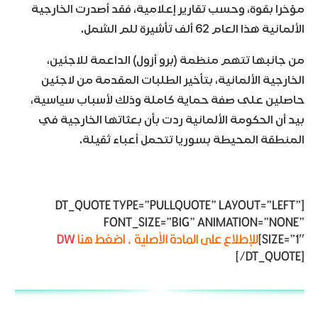
مؤخرا بقوة، وحسب تقارير إعلامية، فقد أصدرت الخارجية
الألمانية هذا العام 62 ألف تأشيرة للم الشمل.
من جانبها تتهم منظمة (برو أزول) الداعمة للاجئين،
الخارجية الألمانية، بتأخير الطلبات المقدمة من لاجئين
حاصلين على صفة حماية كاملة وذلك لأسباب سياسية،
بيد أن الحكومة الألمانية ردت بأن بعثاتها الخارجية في
المنطقة المحيطة بسوريا تتحمل أعباء ثقيلة.
[DT_QUOTE TYPE=”PULLQUOTE” LAYOUT=”LEFT”
FONT_SIZE=”BIG” ANIMATION=”NONE”
SIZE=”1″]
للإطلاع على المادة الأصلية ، اضغط هنا
DW
[/DT_QUOTE]