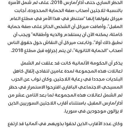
الحظر الساري حتى آذار/مارس 2018، على لم شمل الأسرة
بالنسبة للاجئين أصحاب صفة الحماية المحدودة، أجابت
ميركل بقولها إنها “ستنظر في هذا الأمر في مطلع العام
المقبل”. وأضافت ميركل أن الشخص الحائز على صفة حماية
كاملة، يمكنه الآن أن يستقدم والديه وأطفاله” ويجب أن
نطبق ذلك أولا”. وتابعت ميركل أن النقاش حول حقوق الناس
أصحاب “الحماية الثانوية”، لن يتم إجراؤه قبل مطلع 2018.
يذكر أن الحكومة الألمانية كانت قد علقت لم الشمل
لعائلات هذه المجموعة لمدة عامين لتفادي إثقال كاهل
البلديات مجددا في رعاية اللاجئين. وكان نواب عن الحزب
المسيحي الاجتماعي البافاري اقترحوا الاستمرار في حظر
لم الشمل لعائلات هذه المجموعة لما بعد الثامن عشر من
آذار/مارس المقبل، باستثناء أقارب اللاجئين السوريين الذين
لا يزالون موجودين في سوريا.
وكان عدد الأقارب الذين لحقوا بذويهم في ألمانيا قد ارتفع