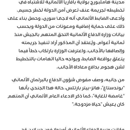
مدينة هاملبورج بولاية بافاريا الألمانية للاشتباه في
تخطيطه لجريمة عنف تعرض أمن الدولة لخطر جسيم.
وأدعى الضابط الألماني أنه لاجئ سوري، وحصل بناء على
ذلك على حماية إضافية ومعونات من الدولة وبحسب
بيانات وزارة الدفاع الألمانية التحق المتهم بالجيش منذ
ثمانية أعوام. ويُعتقد أن المذكور أراد تنفيذ جريمته
وإلصاقها بالأجانب. واعترفت الوزارة بارتكاب خطأ فيما
يتعلق بواقعة الضابط، ويواجه حاليا اتهامات بالتخطيط
لشن هجوم بدافع معاداة الأجانب.
من جانبه، وصف مفوض شؤون الدفاع بالبرلمان الألماني
“بوندستاغ”، هانز-بيتر بارتلس، حالة هذا الجندي بأنها
“غامضة للغاية”، كما ذكر الادعاء العام الألماني أن المتهم
كان يعيش “حياة مزدوجة
“.
وكانت وزيرة الدفاع الألمانية، أورزولا فون دير لاين قد