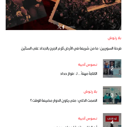
بلا رتوش
فرحة السوريين: ما من شريعة في الأرض تُلزم الجرح بالحِداد على السكّين
نصوص أدبية
الكتابةُ مهنةً … لـ : فواز حداد
بلا رتوش
الصمت الذكي: متى يكون الحوار مضيعة للوقت؟
نصوص أدبية