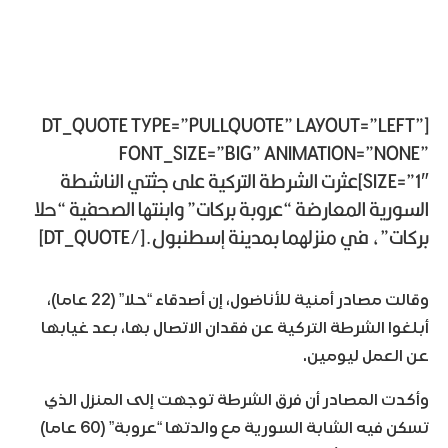
[DT_QUOTE TYPE=”PULLQUOTE” LAYOUT=”LEFT”
FONT_SIZE=”BIG” ANIMATION=”NONE”
SIZE=”1″]عثرت الشرطة التركية على جثتي الناشطة
السورية المعارضة “عروبة بركات” وابنتها الصحفية “حلا
بركات”، في منزلهما بمدينة إسطنبول.[/DT_QUOTE]
وقالت مصادر أمنية للأناضول، إن أصدقاء “حلا” (22 عاما)،
أبلغوا الشرطة التركية عن فقدان الاتصال بها، بعد غيابها
عن العمل ليومين.
وأكدت المصادر أن فرق الشرطة توجهت إلى المنزل الذي
تسكن فيه الشابة السورية مع والدتها “عروبة” (60 عاما)