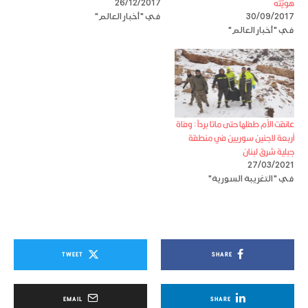
هويّته
26/12/2017
30/09/2017
في "أخبار العالم"
في "أخبار العالم"
عانقت الأم طفلها حتى ماتا برداً : وفاة
أربعة لاجئين سوريين في منطقة
جبلية شرق لبنان
27/03/2021
في "التغريبة السورية"
TWEET
SHARE
EMAIL
SHARE