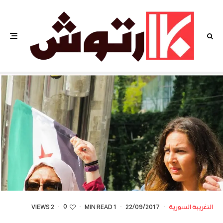
0
التغريبة السورية
·
22/09/2017
·
1 MIN READ
·
·
2 VIEWS