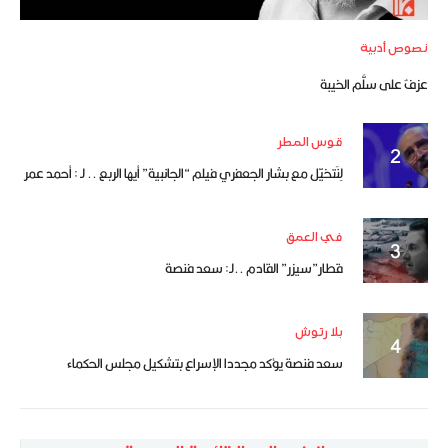
نصوص أدبية
عزفٌ على سلَّم الخيبة
قوس المطر
لِنَتخيّل مع بشار الجعفري فيلم “الجانبية” أيها الربع .. لـ : أحمد عمر
في العمق
قطار”سيزر” القادم ..لـ: سعد فنصة
بلا رتوش
سعد فنصة يؤكد مجددا الإسراع بتشكيل مجلس الحكماء