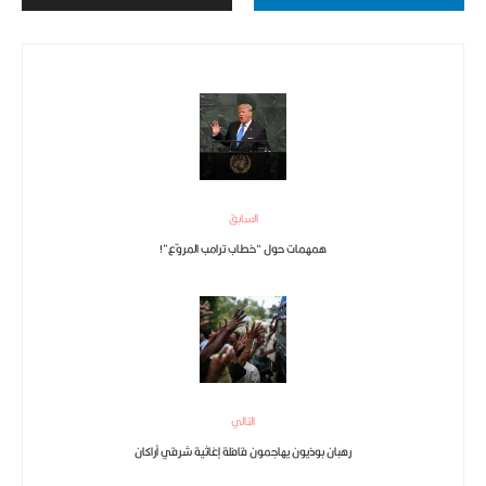
السابق
همهمات حول “خطاب ترامب المروّع”!
التالي
رهبان بوذيون يهاجمون قافلة إغاثية شرقي أراكان