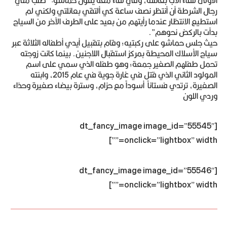
الأولى للقاء الأب بعائلته، وفي لقاء معه يقول حماشو: “طلب مني
رجال الشرطة أن أنتظر نصف ساعة كي ألتقي بعائلتي ولكني لم
استطيع الانتظار عندما رأيتهم من بعيد على الطرف الآخر من السياج
بدأت بالركض نحوهم”.
حيث جلس حماشو على ركبتيه؛ وقام بتقبيل أيدي أطفاله الثلاثة عبر
سياج الأسلاك المحيطة بمركز استقبال اللاجئين. بينما كانت زوجته
تحمل طفلهم الصغير جمعة؛ وهو طفله الذي سمي على اسم
المولود الثاني الذي قتل في غارة جوية في عام 2015، وابنته
الصغيرة، ترتدي فستاناً أسوداً مع حزام، وسترة بيضاء صغيرة وحذاء
وردي اللون
[dt_fancy_image image_id=”55545″
onclick=”lightbox” width=””]
[dt_fancy_image image_id=”55546″
onclick=”lightbox” width=””]