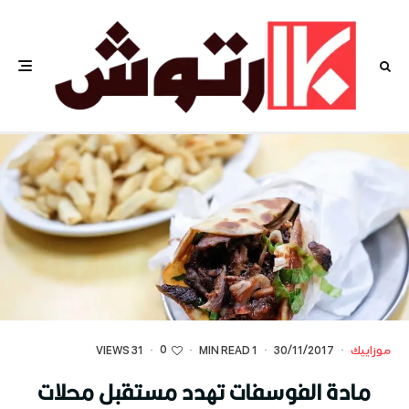
0
موزاييك
·
30/11/2017
·
1 MIN READ
·
·
31 VIEWS
مادة الفوسفات تهدد مستقبل محلات