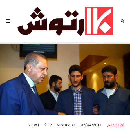
0
أخبار العالم
·
07/04/2017
·
1 MIN READ
·
·
1 VIEW