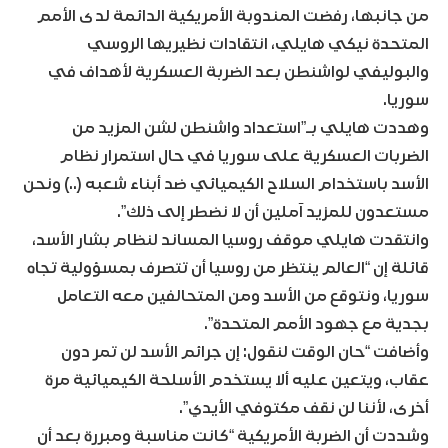
من جانبها، رفضت المندوبة الأمريكية الدائمة لدى الأمم
المتحدة نيكي هايلي، انتقادات نظيريها الروسي
والبوليفي لواشنطن بعد الضربة العسكرية لأهداف في
سوريا.
وهددت هايلي بـ”استعداد واشنطن لشن المزيد من
الضربات العسكرية على سوريا في حال استمرار نظام
الأسد باستخدام السلاح الكيميائي ضد أبناء شعبه (..) ونحن
مستعدون للمزيد آملين أن لا نضطر إلى ذلك”.
وانتقدت هايلي موقف روسيا المساند لنظام بشار الأسد،
قائلة إن “العالم ينتظر من روسيا أن تتصرف بمسؤولية تجاه
سوريا، ونتوقع من الأسد ومن المتحالفين معه التعامل
بجدية مع جهود الأمم المتحدة”.
وأضافت “حان الوقت لنقول: إن جرائم الأسد لن تمر دون
عقاب، ويتعين عليه ألا يستخدم الأسلحة الكيميائية مرة
أخرى، لأننا لن نقف مكتوفي الأيدي”.
وشددت أن الضربة الأمريكية “كانت مناسبة ومبررة بعد أن