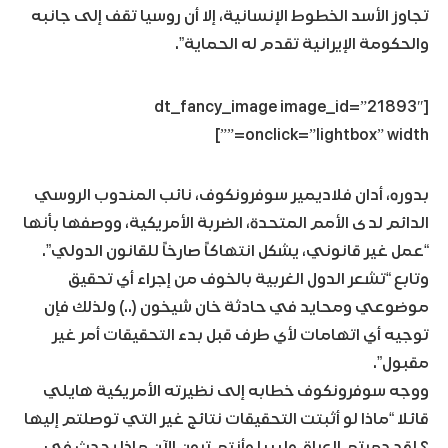
تجاوز الأسد الخطوط الإنسانية، إلا أن روسيا تقف إلى جانبه
والحكومة الإيرانية تقدم له الحماية”.
[dt_fancy_image image_id=”21893″
onclick=”lightbox” width=””]
بدوره، أدان فلاديمير سوفرونكوف، نائب المندوب الروسي
الدائم لدى الأمم المتحدة، الضربة الأمريكية، ووصفها بأنها
“عمل غير قانوني، يشكل انتهاكاً صارخاً للقانون الدولي”.
وتابع “تشعر الدول الغربية بالخوف من إجراء أي تحقيق
موضوعي ومحايد في حادثة خان شيخون (..) ولذلك فإن
توجيه أي اتهامات لأي طرف قبل بدء التحقيقات أمر غير
مقبول”.
ووجه سوفرونكوف خطابه إلى نظيرته الأمريكية هايلي
قائلا “ماذا لو أثبتت التحقيقات نتائج غير التي توصلتم إليها
؟ لقد دمرتم العراق وليبيا وأنتم ترون الآن ماذا يحدث في