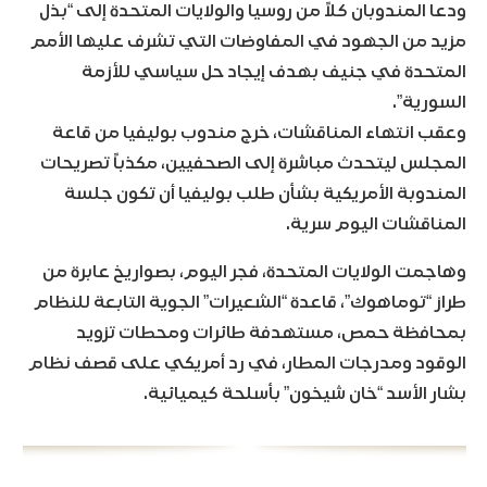
ودعا المندوبان كلاً من روسيا والولايات المتحدة إلى “بذل
مزيد من الجهود في المفاوضات التي تشرف عليها الأمم
المتحدة في جنيف بهدف إيجاد حل سياسي للأزمة
السورية”.
وعقب انتهاء المناقشات، خرج مندوب بوليفيا من قاعة
المجلس ليتحدث مباشرة إلى الصحفيين، مكذباً تصريحات
المندوبة الأمريكية بشأن طلب بوليفيا أن تكون جلسة
المناقشات اليوم سرية.
وهاجمت الولايات المتحدة، فجر اليوم، بصواريخ عابرة من
طراز “توماهوك”، قاعدة “الشعيرات” الجوية التابعة للنظام
بمحافظة حمص، مستهدفة طائرات ومحطات تزويد
الوقود ومدرجات المطار، في رد أمريكي على قصف نظام
بشار الأسد “خان شيخون” بأسلحة كيميائية.