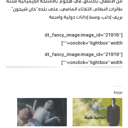
من الأطفال، باختناق، في هجوم بالأسلحة الكيميائية شنته
طائرات النظام، الثلاثاء الماضي، على بلدة “خان شيخون”
بريف إدلب، وسط إدانات دولية واسعة
[dt_fancy_image image_id=”21918″
onclick=”lightbox” width=””]
[dt_fancy_image image_id=”21919″
onclick=”lightbox” width=””]
مرتبط