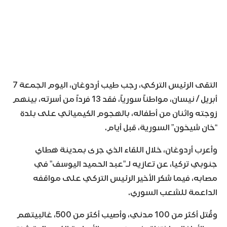
التقى الرئيس التركي، رجب طيب أردوغان، اليوم الجمعة 7
أبريل / نيسان، مواطناً سورياً، فقد 13 فرداً من أسرته، بينهم
زوجته واثنان من أطفاله، بالهجوم الكيميائي على بلدة
“خان شيخون” السورية، قبل أيام.
وأعرب أردوغان، خلال اللقاء الذي جرى بمدينة هطاي
جنوبي تركيا، عن تعازيه لـ”عبد الحميد اليوسف” في
مصابه، فيما شكر الأخير الرئيس التركي على مواقفه
الداعمة للشعب السوري.
وقُتل أكثر من 100 مدني، وأصيب أكثر من 500، غالبيتهم