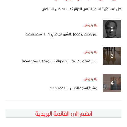
هل “تتسوّل” السوريات في الجزائر؟!..لـ : فاضل السباعي
بلا رتوش
بمن احتفى غوغل الشهر الماضي ؟..لـ: سعد فنصة
بلا رتوش
لا شرقية ولا غربية ..بدنا دولة إسلامية ! لـ: سعد فنصة
بلا رتوش
مشاعٌ اسمُه الخيال … لـ: فواز حداد
انضم إلى القائمة البريدية