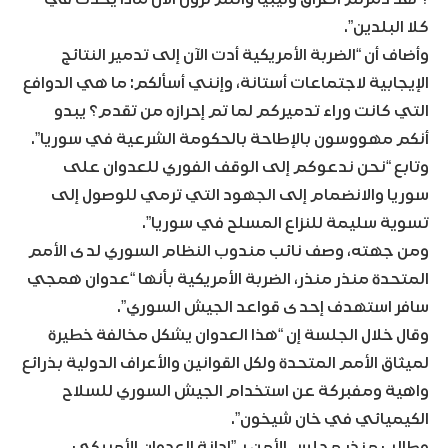
كلا البلدين”.
وأضاف أن “الضربة الأمريكية أدت الآن إلى تدمير النتائج
الإيجابية لاجتماعات أستانة، وإنني أسألكم: ما هي الدوافع
التي كانت وراء تدميركم لما تم إحرازه من تقدم؟ يبدو
أنكم مهووسون بالإطاحة بالحكومة الشرعية في سوريا”.
وتابع “نحن ندعوكم إلى الوقف الفوري للعدوان على
سوريا والانضمام إلى الجهود التي ترمي للوصول إلى
تسوية سليمة للنزاع المسلح في سوريا”.
ومن جهته، وصف نائب مندوب النظام السوري لدى الأمم
المتحدة منذر منذر، الضربة الأمريكية بأنها “عدوان همجي
سافر استهدف إحدى قواعد الجيش السوري”.
وقال خلال الجلسة إن “هذا العدوان يشكل مخالفة خطيرة
لميثاق الأمم المتحدة ولكل القوانين والأعراف الدولية بذرائع
واهية ومفبركة عن استخدام الجيش السوري للسلاح
الكيميائي في خان شيخون”.
وطالب منذر مجلس الأمن بـ”إدانة العدوان الأمريكي