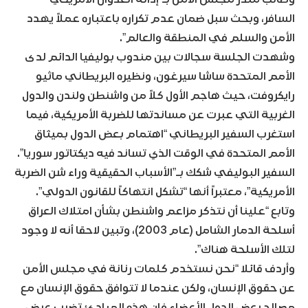
السافر، وبحث سبل ضمان عدم تكراره باعتباره عملاً يهدد
الأمن والسلم في المنطقة والعالم”.
وشهدت الجلسة سجالات بين مندوب بوليفيا الدائم لدى
الأمم المتحدة ساشا سيرغون، ونظيره البريطاني ماثيو
رايكروفت، حيث هاجم الأول كلاً من واشنطن ولندن والدول
الغربية التي عبرت عن مساندتها للضربة الأمريكية، فيما
استغرب السفير البريطاني “اهتمام بعض الدول بميثاق
الأمم المتحدة في الوقت الذي تساند فيه ديكتاتور سوريا”.
السفير البوليفي شكك بـ”الأسباب الحقيقية وراء شن الضربة
الأمريكية”، معتبراً أنها “تشكل انتهاكاً للقانون الدولي”.
وتابع “علينا أن نتذكر مزاعم واشنطن بشأن امتلاك العراق
أسلحة الدمار الشامل (عام 2003)، وتبين لاحقا أنه لا وجود
لتلك الأسلحة هناك”.
وأردف قائلا “نحن نستخدم كلمات رنانة في مجلس الأمن
عن حقوق الإنسان، ولكن عندما لا تتوافق حقوق الإنسان مع
مصالح بعض الدول الأعضاء فإن هذه المبادئ تضرب عرض