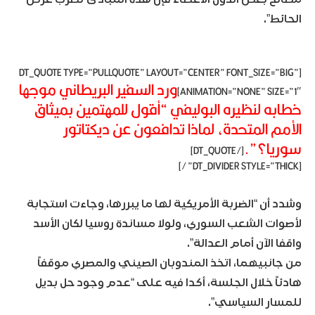
الحائط”.
[DT_QUOTE TYPE=”PULLQUOTE” LAYOUT=”CENTER” FONT_SIZE=”BIG”
ورد السفير البريطاني موجها
ANIMATION=”NONE” SIZE=”1″]
خطابه لنظيره البوليفي “أقول للمهتمين بميثاق
الأمم المتحدة، لماذا تدافعون عن ديكتاتور
سوريا؟”.
[/DT_QUOTE]
[DT_DIVIDER STYLE=”THICK” /]
وشدد أن “الضربة الأمريكية لها ما يبررها، وجاءت استجابة
لأصوات الشعب السوري، ولولا مساندة روسيا لكان الأسد
واقفا الآن أمام العدالة”.
من جانبيهما، اتخذ المندوبان الصيني والمصري موقفاً
هادئاً خلال الجلسة، أكدا فيه على “عدم وجود حل بديل
للمسار السياسي”.