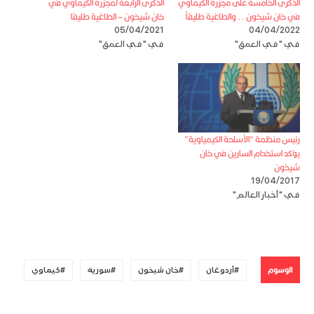
الذكرى الخامسة على مجزرة الكيماوي
الذكرى الرابعة لمجزرة الكيماوي في
في خان شيخون .. والطاغية طليقاً
خان شيخون – الطاغية طليقا
05/04/2021
04/04/2022
في "في العمق"
في "في العمق"
رئيس منظمة “الأسلحة الكيمياوية”
يؤكد استخدام السارين في خان
شيخون
19/04/2017
في "أخبار العالم"
الوسوم
أردوغان
خان شيخون
سورية
كيماوي