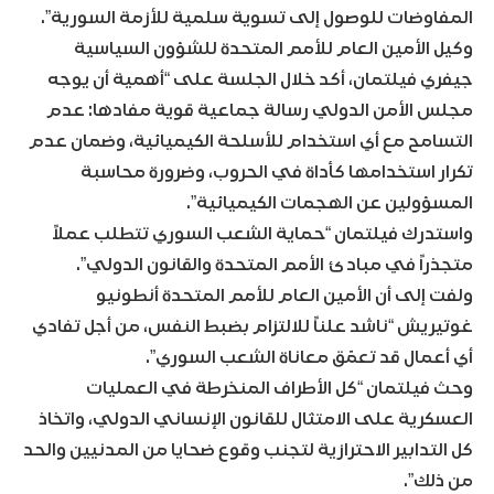
المفاوضات للوصول إلى تسوية سلمية للأزمة السورية”.
وكيل الأمين العام للأمم المتحدة للشؤون السياسية
جيفري فيلتمان، أكد خلال الجلسة على “أهمية أن يوجه
مجلس الأمن الدولي رسالة جماعية قوية مفادها: عدم
التسامح مع أي استخدام للأسلحة الكيميائية، وضمان عدم
تكرار استخدامها كأداة في الحروب، وضرورة محاسبة
المسؤولين عن الهجمات الكيميائية”.
واستدرك فيلتمان “حماية الشعب السوري تتطلب عملاً
متجذراً في مبادئ الأمم المتحدة والقانون الدولي”.
ولفت إلى أن الأمين العام للأمم المتحدة أنطونيو
غوتيريش “ناشد علناً للالتزام بضبط النفس، من أجل تفادي
أي أعمال قد تعمّق معاناة الشعب السوري”.
وحث فيلتمان “كل الأطراف المنخرطة في العمليات
العسكرية على الامتثال للقانون الإنساني الدولي، واتخاذ
كل التدابير الاحترازية لتجنب وقوع ضحايا من المدنيين والحد
من ذلك”.