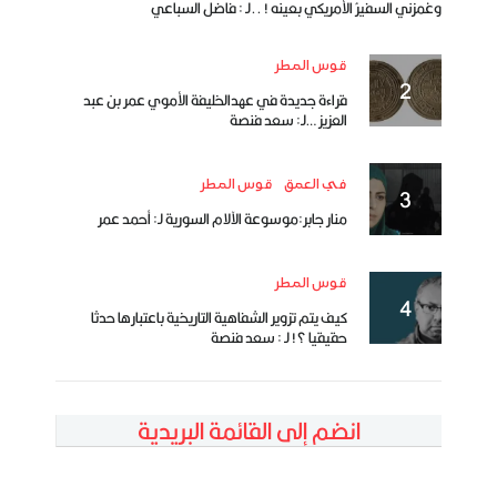
وغمزني السفيرُ الأمريكي بعينه ! ..لـ : فاضل السباعي
قوس المطر
قراءة جديدة في عهدالخليفة الأموي عمر بن عبد
العزيز …لـ: سعد فنصة
في العمق
قوس المطر
منار جابر:موسوعة الآلام السورية لـ: أحمد عمر
قوس المطر
كيف يتم تزوير الشفاهية التاريخية باعتبارها حدثا
حقيقيا ؟! لـ : سعد فنصة
انضم إلى القائمة البريدية