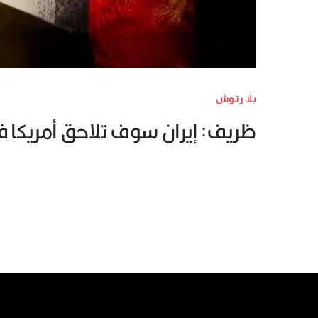
بلا رتوش
ظريف: إيران سوف تلاحق أمريكا قا