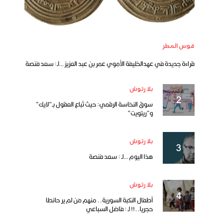
قوس المطر
قراءة جديدة في عهدالخليفة الأموي عمر بن عبد العزيز …لـ: سعد فنصة
بلا رتوش
سوق النخاسة الرقمي: حيث تُباع العقول بـ”لايك”
و”ريتويت”
بلا رتوش
هذا اليوم …لـ : سعد فنصة
بلا رتوش
أطفال النكبة السورية.. منهم مَن لم ير حائطا
حجريا..!! لـ : فاضل السباعي