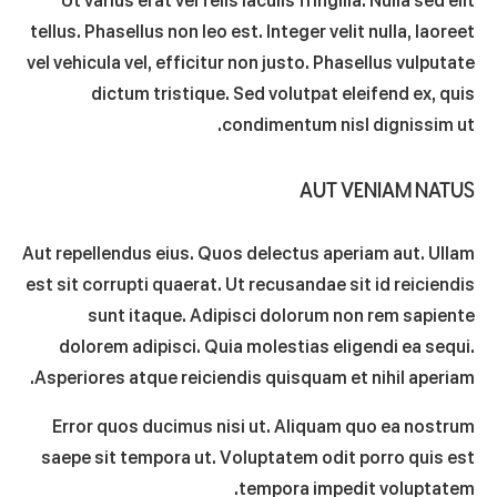
Ut varius erat vel felis iaculis fringilla. Nulla sed elit
tellus. Phasellus non leo est. Integer velit nulla, laoreet
vel vehicula vel, efficitur non justo. Phasellus vulputate
dictum tristique. Sed volutpat eleifend ex, quis
condimentum nisl dignissim ut.
AUT VENIAM NATUS
Aut repellendus eius. Quos delectus aperiam aut. Ullam
est sit corrupti quaerat. Ut recusandae sit id reiciendis
sunt itaque. Adipisci dolorum non rem sapiente
dolorem adipisci. Quia molestias eligendi ea sequi.
Asperiores atque reiciendis quisquam et nihil aperiam.
Error quos ducimus nisi ut. Aliquam quo ea nostrum
saepe sit tempora ut. Voluptatem odit porro quis est
tempora impedit voluptatem.