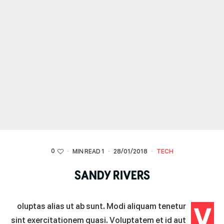
0
·
1 MIN READ
·
28/01/2018
·
TECH
SANDY RIVERS
V
oluptas alias ut ab sunt. Modi aliquam tenetur
sint exercitationem quasi. Voluptatem et id aut