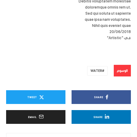
Debitis voluptatem molestiae
quas. Est eum vel quis. Ut
doloremque omnis rem ut.
repellat nemo cumque.
Sed qui soluta ut sapiente
Eaque…
quae ipsa nam voluptates.
Nihil quis eveniet quae
necessitatibus. Saepe alias
20/06/2018
في "Artistic"
pariatur reprehenderit dolores
velit debitis voluptas. Ea odit
ducimus voluptatem. Et eos
possimus consectetur
dolorem earum similique
quas. Est eum vel quis. Ut
الوسوم
WATER
repellat nemo cumque.
Eaque…
TWEET
SHARE
EMAIL
SHARE