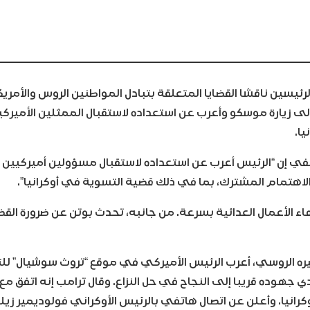
رئيسين ناقشا القضايا المتعلقة بتبادل المواطنين الروس والأمريك
لى زيارة موسكو وأعرب عن استعداده لاستقبال الممثلين الأميركي
ا.
حفي إن “الرئيس أعرب عن استعداده لاستقبال مسؤولين أميركيين
لاهتمام المشترك، بما في ذلك قضية التسوية في أوكرانيا”.
اء الأعمال العدائية بسرعة. من جانبه، تحدث بوتن عن ضرورة الق
ره الروسي، أعرب الرئيس الأميركي في موقع “تروث سوشيال” لل
 جهوده قريبا إلى النجاح في حل النزاع. وقال ترامب إنه اتفق مع
كرانيا. وأعلن عن اتصال هاتفي بالرئيس الأوكراني فولوديمير زي