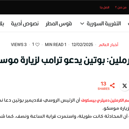
من نحن ؟
اتصل بنا
التغريبة السورية
قوس المطر
نصوص أدبية
بل
1
أخبار العالم
·
12/02/2025
·
1 MIN READ
·
·
3 VIEWS
رملين: بوتين يدعو ترامب لزيارة موس
13
Twitter
WhatsA
SHARES
م الكرملين دميتري بيسكوف
أن الرئيس الروسي فلاديمير بوتين دعا ن
زيارة موسكو.
ن المحادثة كانت طويلة، واستمرت قرابة الساعة ونصف. كما شم