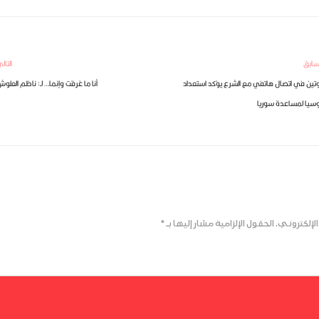
سابق
التال
تين في اتصال هاتفي مع الشرع يؤكد استعداد
أنا ما غرقت وإنما… لـ: ناظم العلو
سيا لمساعدة سوريا
لإلكتروني.
الحقول الإلزامية مشار إليها بـ
*