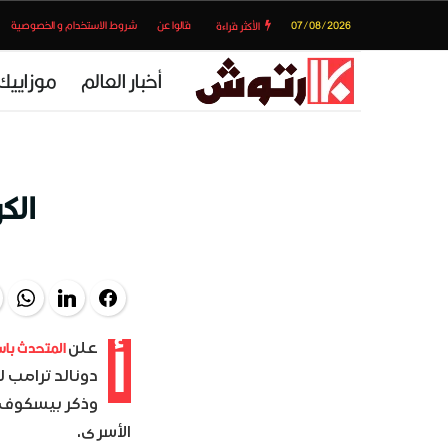
07/08/2026
قالوا عن
شروط الاستخدام و الخصوصية
الأكثر قراءة
أخبار العالم
موزاييك
الك
pp
LinkedIn
Facebook
أ
المتحدث باس
علن
دونالد ترامب ل
وذكر بيسكوف أ
الأسرى.