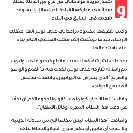
و
تتحدر فريدة مرادخاني من فرع من العائلة يملك
سجلّاً في معارضة القيادة الدينية الإيرانية، وقد
سُجنت في السابق في البلاد.
وكتب شقيقها محمود مرادخاني على تويتر أنها اعتُقلت
الأربعاء، بعدما توجّهت إلى مكتب المدعي العام بناء
على استدعائها.
بعد ذلك، نشر شقيقها السبت مقطع فيديو على يوتيوب
مع رابط له شاركه على تويتر، ندّدت فيه بـ”القمع والواضح
والصريح” الذي يتعرّض له الإيرانيون، وانتقدت تقاعس
المجتمع الدولي.
وقالت “أيّها الأحرار، كونوا معنا! قولوا لحكوماتكم أن تكفّ
عن دعم هذا النظام المجرم وقاتل الأطفال”.
وأضافت “هذا النظام ليس مخلصاً لأيّ من مبادئه الدينية
ولا يعرف أي قانون أو حكم سوى القوة والحفاظ على