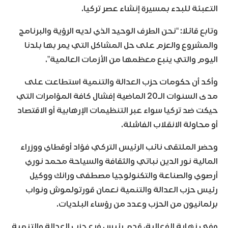
التعبئة للبدء بمسيرة إنشاء عصر تركيا.
وتابع قائلا: “نحن الطرف الوحيد الذي لديه الرؤية والبرنامج
والمشروع والعزم على حل المشاكل التي يمر بها بلدنا
اليوم والتي ينبع معظمها من الأزمات العالمية”.
وأكد أن حكومات حزب العدالة والتنمية استطاعت على
مدى السنوات الـ20 الماضية إفشال كافة المؤامرات التي
حيكت ضد تركيا سواء عبر التنظيمات الإرهابية أو الاقتصاد
أو محاولة الانقلاب الفاشلة.
وحضر الملتقى نائب الرئيس التركي فؤاد أوقطاي ووزراء
المالية نور الدين نباتي والثقافة والسياحة محمد نوري
أرصوي والصناعة والتكنولوجيا مصطفى ورانك ووكيل
رئيس حزب العدالة والتنمية نعمان قورتولموش ونواب
برلمانيون من الحزب وعدد من رؤساء البلديات.
وفي نهاية الفعالية، قدم رئيس فرع حزب العدالة والتنمية