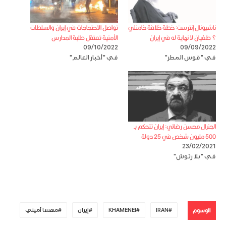
ناشيونال إنترست: خطة خلافة خامنئي
تواصل الاحتجاجات في إيران والسلطات
؟ طغيان لا نهاية له في إيران
الأمنية تعتقل طلبة المدارس
09/10/2022
09/09/2022
في "قوس المطر"
في "أخبار العالم"
الجنرال محسن رضائي: إيران تتحكم بـ
500 مليون شخص في 25 دولة
23/02/2021
في "بلا رتوش"
الوسوم
IRAN
KHAMENEI
إيران
مهسا أميني