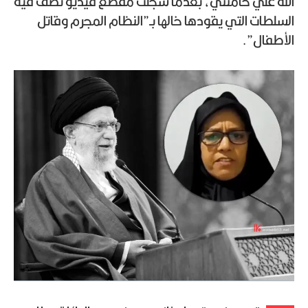
الله علي خامنئي، بعدما سجّلت مقطع فيديو تصف فيه
السلطات التي يقودها خالها بـ”النظام المجرم وقاتل
الأطفال”.