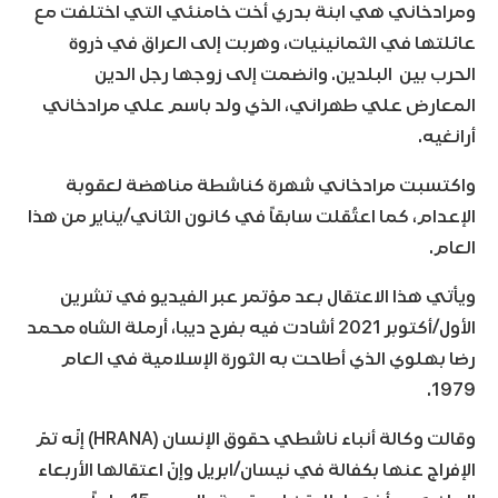
ومرادخاني هي ابنة بدري أخت خامنئي التي اختلفت مع
عائلتها في الثمانينيات، وهربت إلى العراق في ذروة
الحرب بين البلدين. وانضمت إلى زوجها رجل الدين
المعارض علي طهراني، الذي ولد باسم علي مرادخاني
أرانغيه.
واكتسبت مرادخاني شهرة كناشطة مناهضة لعقوبة
الإعدام، كما اعتُقلت سابقاً في كانون الثاني/يناير من هذا
العام.
ويأتي هذا الاعتقال بعد مؤتمر عبر الفيديو في تشرين
الأول/أكتوبر 2021 أشادت فيه بفرح ديبا، أرملة الشاه محمد
رضا بهلوي الذي أطاحت به الثورة الإسلامية في العام
1979.
وقالت وكالة أنباء ناشطي حقوق الإنسان (HRANA) إنّه تمّ
الإفراج عنها بكفالة في نيسان/ابريل وإنّ اعتقالها الأربعاء