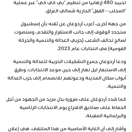
تحييد 480 إرهابيا من تنظيم “بي كي كي” عبر عملية
“المخلب – القفل” الجارية شمالي العراق.
من جهة أخرى، أعرب أردوغان عن ثقته بأن إسطنبول
ستجدد الوقوف إلى جانب الاستقرار والتقدم، وستصوت
لصالح تحالف الشعب (حزبي العدالة والتنمية والحركة
القومية) في انتخابات عام 2023.
ودعا أردوغان جميع التشكيلات الحزبية للعدالة والتنمية
إلى الاستنفار ليل نهار إلى حين موعد الانتخابات، وطرق
أبواب سكان المدينة ودعوتهم للانضمام إلى حزب العدالة
والتنمية.
كما شدد أردوغان على ضرورة بذل مزيد من الجهود من أجل
الحفاظ على صناديق الاقتراع يوم الانتخابات الرئاسية
والبرلمانية المقبلة.
وأشار إلى أن الغاية الأساسية من هذا الملتقى، هي إعلان