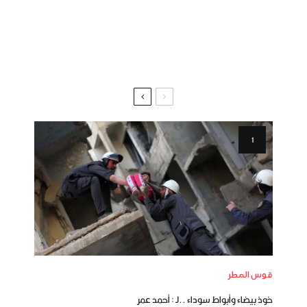
قوس المطر
خوذ بيضاء وأبواط سوداء ..لـ : أحمد عمر