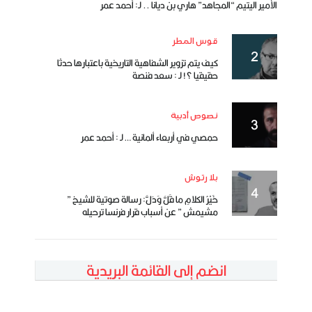
الأمير اليتيم “المجاهد” هاري بن ديانا .. لـ: أحمد عمر
قوس المطر
كيف يتم تزوير الشفاهية التاريخية باعتبارها حدثا
حقيقيا ؟! لـ : سعد فنصة
نصوص أدبية
حمصي في أربعاء ألمانية … لـ : أحمد عمر
بلا رتوش
خَيْرُ الكلامِ ما قَلَّ وَدَلَّ: رسالة صوتية للشيخ ”
مشيمش ” عن أسباب قرار فرنسا ترحيله
انضم إلى القائمة البريدية