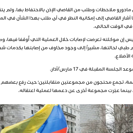
 مادورو ملاحظات وطلب من القاضي الإذن بالاحتفاظ بها. ولم يت
ما أشار القاضي إلى إمكانية النظر في أي طلب بهذا الشأن في الم
 في الوقت الحالي.
 إن موكلته تعرضت لإصابات خلال العملية التي أُوقفا فيها، 
طبي لحالتها، مشيراً إلى وجود مخاوف من إصابتها بكدمات شدي
لأضلاع.
جلسة المقبلة في 17 مارس/آذار.
مة، تجمع محتجون من مجموعتين متقابلتين؛ حيث رفع بعضهم ل
، بينما عبّرت مجموعة أخرى عن دعمها لعملية اعتقاله.