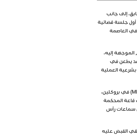
ابق، إلى جانب
 أول جلسة قضائية
 في العاصمة
 الموجهة إليه،
 قد يطعن في
ق بشرعية العملية
ومثل مادورو وفلوريس، المحتجزان حالياً في مركز الاحتجاز الفدرالي متروبوليتان (MDC) في بروكلين،
ى قاعة المحكمة
ن سماعات رأس
ُلقي القبض عليه