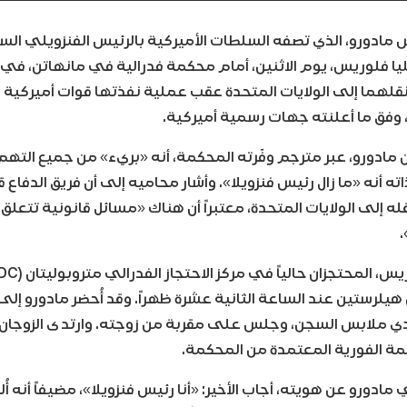
 مادورو، الذي تصفه السلطات الأميركية بالرئيس الفنزويلي الس
يا فلوريس، يوم الاثنين، أمام محكمة فدرالية في مانهاتن، في
نقلهما إلى الولايات المتحدة عقب عملية نفذتها قوات أميركية
 وفق ما أعلنته جهات رسمية أميركية.
 مادورو، عبر مترجم وفّرته المحكمة، أنه «بريء» من جميع التهم
ته أنه «ما زال رئيس فنزويلا». وأشار محاميه إلى أن فريق الدفاع
قله إلى الولايات المتحدة، معتبراً أن هناك «مسائل قانونية تتعل
.
هيلرستين عند الساعة الثانية عشرة ظهراً. وقد أُحضر مادورو إل
يرتدي ملابس السجن، وجلس على مقربة من زوجته. وارتدى الزوجا
جمة الفورية المعتمدة من المحكمة.
مادورو عن هويته، أجاب الأخير: «أنا رئيس فنزويلا»، مضيفاً أنه أ