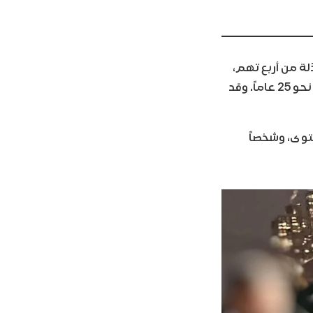
ة من أربع تهم،
تتهمهم بالتآمر مع شبكات تهريب مخدرات وُصفت بأنها عنيفة وخطيرة على مدى نحو 25 عاماً. وقد
توى، وشخصاً