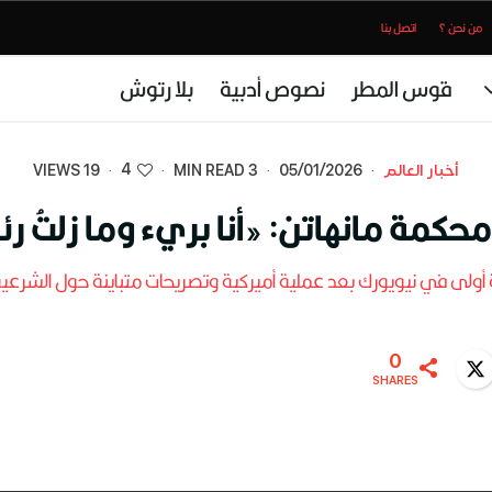
من نحن ؟
اتصل بنا
قوس المطر
نصوص أدبية
بلا رتوش
4
أخبار العالم
·
05/01/2026
·
3 MIN READ
·
·
19 VIEWS
حكمة مانهاتن: «أنا بريء وما زلتُ ر
أولى في نيويورك بعد عملية أميركية وتصريحات متباينة حول الشرعي
0
Twitter
WhatsA
SHARES