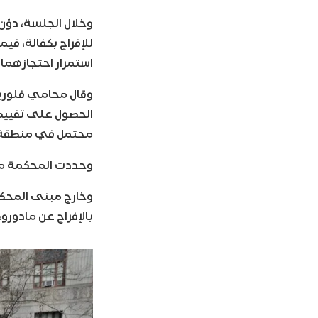
وخلال الجلسة، دوّن
للإفراج بكفالة، في
استمرار احتجازهما
وقال محامي فلوريس
الحصول على تقييم 
محتمل في منطقة ا
وحددت المحكمة موعد ال
وخارج مبنى المحك
بالإفراج عن مادورو