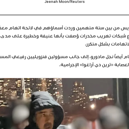
Jeenah Moon/Reuters
ريس من بين ستة متهمين وردت أسماؤهم في لائحة اتهام معدّل
اتهامات بشكل متكرر.
ام أيضاً نجل مادورو، إلى جانب مسؤولين فنزويليين رفيعي المس
عصابة «ترين دي أراغوا» الإجرامية.