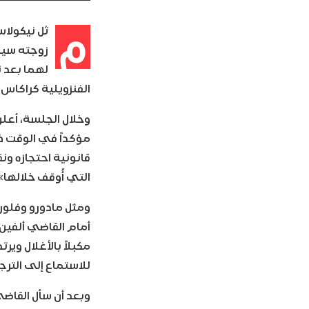
م
ثل نيكولاس
زوجته سيل
لهما بعد 
الفنزويلية كراكاس،
وخلال الجلسة، أعلن
مؤكداً في الوقت ذا
قانونية احتجازه ون
التي أُوقف خلالها»
أمام القاضي ألفين 
مكبلاً بالأغلال و
للاستماع إلى التر
وبعد أن سأل القاضي 