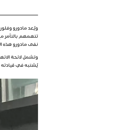
ويُعد مادورو وفلو
نفى مادورو هذه ال
وتشمل لائحة الاته
يُشتبه في قيادته ل