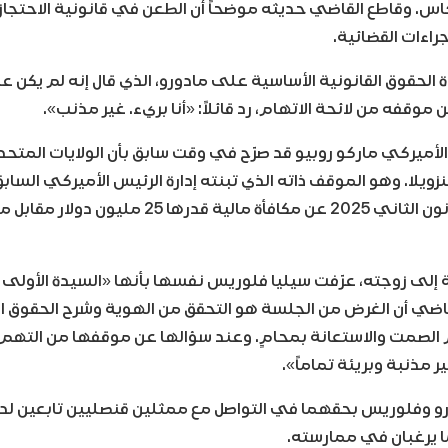
س. وقاطع القاضي حديثه موضحاً أن الطعن في قانونية الاحتجا
راءات القضائية.
 الحقوق القانونية الأساسية على مادورو، الذي قال إنه لم يكن 
موقفه من لائحة الاتهام، رد قائلاً: «أنا بريء. غير مذنب».
الأميركي ماركو روبيو قد صرّح في وقت سابق بأن الولايات المتحدة 
ويلا. وهو الموقف ذاته الذي تبنته إدارة الرئيس الأميركي السابق
أعلنت في يناير/كانون الثاني 2025 عن مكافأة مالية 
ة إلى زوجته، عرّفت سيليا فلوريس نفسها بأنها «السيدة الأولى
قاضي أن الغرض من الجلسة هو التحقق من الهوية وشرح الحقوق ال
م الصمت والاستعانة بمحامٍ. وعند سؤالها عن موقفها من التهم 
ير مذنبة وبريئة تماماً».
رو وفلوريس بحقهما في التواصل مع ممثلين قنصليين تابعين لدول
ا يرغبان في ممارسته.