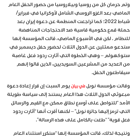
وتم حرمان كل من روسيا وبيلاروسيا من حضور الحفل العام
الماضي بعد الغزو الروسي الشامل لأوكرانيا في فبراير/
شباط 2022؛ كما تراجعت المنظمة عن دعوة إيران بعد
حملة قمع حكومية قاسية ضد الاحتجاجات المناهضة
للنظام . لكن في الأسبوع الماضي، قالت المؤسسة إنها
ستدعو ممثلين عن الدول الثلاث لحضور حفل ديسمبر في
ستوكهولم – وهي الخطوة التي أثارت ردود فعل غاضبة
من العديد من المشرعين السويديين، الذين قالوا إنهم
سيقاطعون الحفل.
في بيان
وقالت مؤسسة نوبل
يوم السبت إن قرار إعادة دعوة
مبعوثي الدول الثلاث هذا العام يستند إلى سياسة طويلة
الأمد “للتواصل على أوسع نطاق ممكن مع القيم والرسائل
التي ترمز إليها جائزة نوبل” – لكنها أقرت أنها “أثارت ردود
فعل قوية” “طغت بالكامل على هذه الرسالة”.
ونتيجة لذلك، قالت المؤسسة إنها “ستكرر استثناء العام