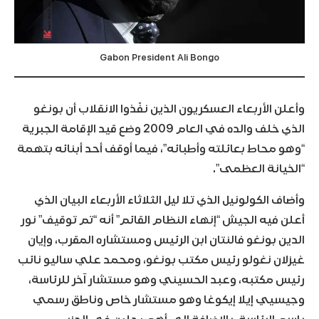
Gabon President Ali Bongo
وأعلن الأربعاء العسكريون الذين نفّذوا الانقلاب أن بونغو
الذي خلف والده في العام 2009 وضع قيد الإقامة الجبرية
“وهو محاط بعائلته وأطبائه”، فيما أوقف أحد أبنائه بتهمة
“الخيانة العظمى”.
وأضاف الكولونيل الذي تلا ليل الثلاثاء الأربعاء البيان الذي
أعلن فيه الجيش “إنهاء النظام القائم” أنه “تم توقيف” نور
الدين بونغو فالنتان ابن الرئيس ومستشاره المقرب، وإيان
غيزلان نغولو رئيس مكتب بونغو، ومحمد علي ساليو نائب
رئيس مكتبه، وعبد الحسيني وهو مستشار آخر للرئاسة،
وجيسيي إيلا إيكوغا وهو مستشار خاص وناطق رسمي