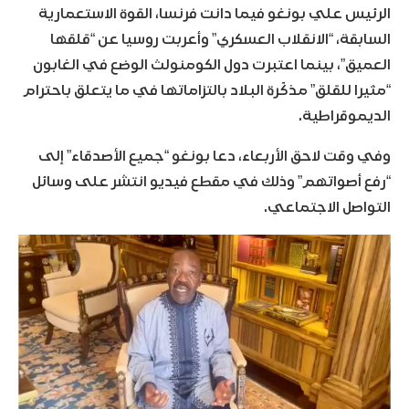
الرئيس علي بونغو فيما دانت فرنسا، القوة الاستعمارية
السابقة، “الانقلاب العسكري” وأعربت روسيا عن “قلقها
العميق”، بينما اعتبرت دول الكومنولث الوضع في الغابون
“مثيرا للقلق” مذكّرة البلاد بالتزاماتها في ما يتعلق باحترام
الديموقراطية.
وفي وقت لاحق الأربعاء، دعا بونغو “جميع الأصدقاء” إلى
“رفع أصواتهم” وذلك في مقطع فيديو انتشر على وسائل
التواصل الاجتماعي.