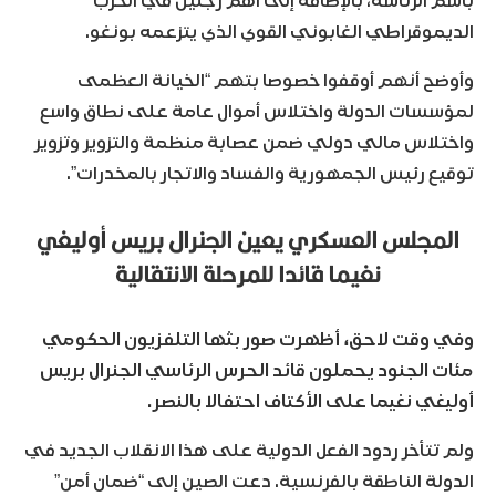
باسم الرئاسة، بالإضافة إلى أهم رجلين في الحزب
الديموقراطي الغابوني القوي الذي يتزعمه بونغو.
وأوضح أنهم أوقفوا خصوصا بتهم “الخيانة العظمى
لمؤسسات الدولة واختلاس أموال عامة على نطاق واسع
واختلاس مالي دولي ضمن عصابة منظمة والتزوير وتزوير
توقيع رئيس الجمهورية والفساد والاتجار بالمخدرات”.
المجلس العسكري يعين الجنرال بريس أوليغي
نغيما قائدا للمرحلة الانتقالية
وفي وقت لاحق، أظهرت صور بثها التلفزيون الحكومي
مئات الجنود يحملون قائد الحرس الرئاسي الجنرال بريس
أوليغي نغيما على الأكتاف احتفالا بالنصر.
ولم تتأخر ردود الفعل الدولية على هذا الانقلاب الجديد في
الدولة الناطقة بالفرنسية. دعت الصين إلى “ضمان أمن”