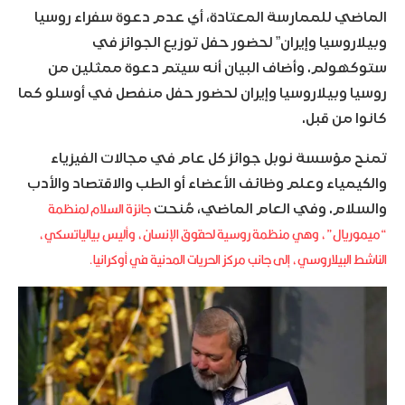
الماضي للممارسة المعتادة، أي عدم دعوة سفراء روسيا
وبيلاروسيا وإيران” لحضور حفل توزيع الجوائز في
ستوكهولم. وأضاف البيان أنه سيتم دعوة ممثلين من
روسيا وبيلاروسيا وإيران لحضور حفل منفصل في أوسلو كما
كانوا من قبل.
تمنح مؤسسة نوبل جوائز كل عام في مجالات الفيزياء
والكيمياء وعلم وظائف الأعضاء أو الطب والاقتصاد والأدب
جائزة السلام لمنظمة
والسلام. وفي العام الماضي، مُنحت
“ميموريال”، وهي منظمة روسية لحقوق الإنسان، وأليس بيالياتسكي،
الناشط البيلاروسي، إلى جانب مركز الحريات المدنية في أوكرانيا.