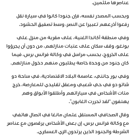
عناصرها ملثّمين.
وبحسب المصدر نفسه، فإن جنودا كانوا في سيارة نقل
رفعوا أذرعهم تعبيرا عن النصر، وسط تصفيق الحشود.
وفي منطقة أكاندا الغنية، على مقربة من منزل علي
بونغو، وقف سكان على عتبات منازلهم، من دون أن يجرؤوا
على الخروج، بحسب مراسل في وكالة فرانس برس، فيما
كان جنود من وحدة خاصة يطلبون منهم دخول منازلهم.
وفي بور جانتي، عاصمة البلاد الاقتصادية، في ساحة دو
شاتو دو في حي شعبي ومعقل تقليدي للمعارضة، خرج
مئات الأشخاص في سياراتهم وأطلقوا الأبواق وهم
يهتفون “لقد تحررت الغابون”.
وقال الصحافي المستقل عثمان مانغا في اتصال هاتفي
مع وكالة فرانس برس، إن بعض الأشخاص يرقصون مع عناصر
الشرطة والجنود الذين يرتدون الزي العسكري.