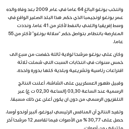
وانتخب بونغو البالغ 64 عاما في عام 2009 بعد وفاة والده
عمر بونغو اونجيمبا الذي حكم هذا البلد الصغير الواقع في
وسط إفريقيا والغني بالنفط لأكثر من 41 عاما. ونددت
المعارضة بانتظام بتواصل حكم “سلالة بونغو” لأكثر من 55
عاما.
وكان علي بونغو مرشحا لولاية ثالثة خفضت من سبع الى
خمس سنوات في انتخابات السبت التي شملت ثلاثة
اقتراعات رئاسية وتشريعية وبلدية كلها بدورة واحدة.
وقبيل ظهور العسكريين على الشاشة، أعلنت النتائج
الرسمية عند الساعة 03,30 (الساعة 02,30 ت غ) عبر
التلفزيون الرسمي من دون ان يكون أعلن عن ذلك مسبقا.
وتفيد النتائج أن المنافس الرئيسي لبونغو، ألبير أوندو أوسا،
حصل على 30,77 % من الأصوات فيما تقاسم 12 مرشحا آخر
ما تبقى من أصوات.