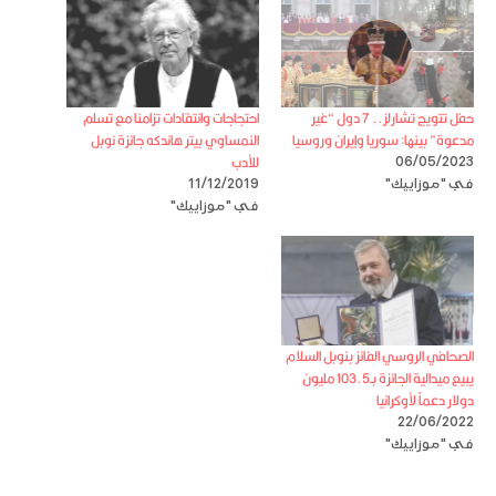
حفل تتويج تشارلز.. 7 دول “غير
احتجاجات وانتقادات تزامنا مع تسلم
مدعوة” بينها: سوريا وإيران وروسيا
النمساوي بيتر هاندكه جائزة نوبل
للأدب
06/05/2023
في "موزاييك"
11/12/2019
في "موزاييك"
الصحافي الروسي الفائز بنوبل السلام
يبيع ميدالية الجائزة بـ103.5 مليون
دولار دعماً لأوكرانيا
22/06/2022
في "موزاييك"