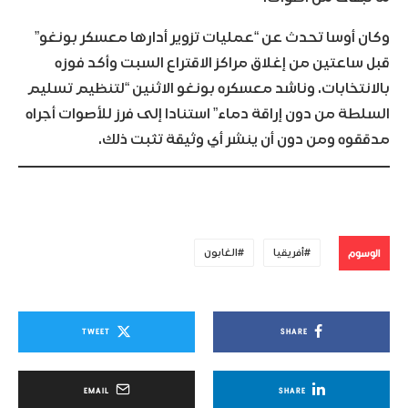
وكان أوسا تحدث عن “عمليات تزوير أدارها معسكر بونغو”
قبل ساعتين من إغلاق مراكز الاقتراع السبت وأكد فوزه
بالانتخابات. وناشد معسكره بونغو الاثنين “لتنظيم تسليم
السلطة من دون إراقة دماء” استنادا إلى فرز للأصوات أجراه
مدققوه ومن دون أن ينشر أي وثيقة تثبت ذلك.
الوسوم
أفريقيا
الغابون
TWEET
SHARE
EMAIL
SHARE