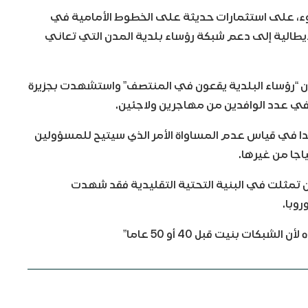
، على استثمارات حديثة على الخطوط الأمامية في
يطالية إلى دعم شبكة رؤساء بلدية المدن التي تعاني
إن “رؤساء البلدية يقعون في المنتصف” واستشهدت بجزيرة
في عدد الوافدين من مهاجرين ولاجئين.
يدا في قياس عدم المساواة الأمر الذي سيتيح للمسؤولين
اجا من غيرها.
آن تمثلت في البنية التحتية التقليدية فقد شهدت
روبا.
كات بنيت قبل 40 أو 50 عاما”