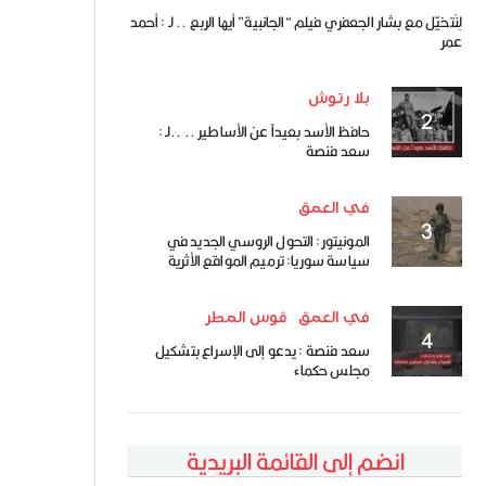
لِنَتخيّل مع بشار الجعفري فيلم “الجانبية” أيها الربع .. لـ : أحمد
عمر
بلا رتوش
حافظ الأسد بعيداً عن الأساطير .. ..لـ :
سعد فنصة
في العمق
المونيتور: التحول الروسي الجديد في
سياسة سوريا: ترميم المواقع الأثرية
في العمق
قوس المطر
سعد فنصة : يدعو إلى الإسراع بتشكيل
مجلس حكماء
انضم إلى القائمة البريدية