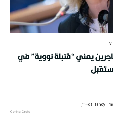
اجرين يعني “قنبلة نووية” في
ستقبل
Corina Crețu