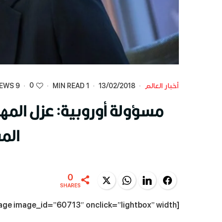
0
أخبار العالم
·
13/02/2018
·
1 MIN READ
·
·
9 VIEWS
مسؤولة أوروبية: عزل المه
الم
0
Twitter
WhatsApp
LinkedIn
Facebook
SHARES
[dt_fancy_image image_id=”60713″ onclick=”lightbox” width=””]