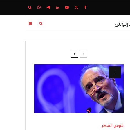
ا رتوش
قوس المطر