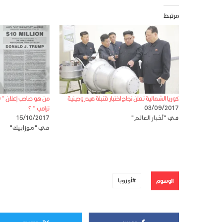
مرتبط
كوريا الشمالية تعلن نجاح اختبار قنبلة هيدروجينية
ترامب ” ؟
03/09/2017
في "أخبار العالم"
15/10/2017
في "موزاييك"
الوسوم
أوروبا