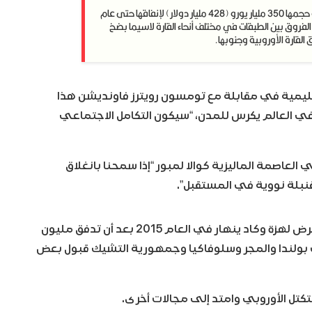
ويهدف الاتحاد الأوروبي، مسلحا بموازنة استثنائية حجمها 350 مليار يورو (428 مليار دولار) لإنفاقها حتى عام
 الفروق بين الطبقات في مختلف أنحاء القارة لاسيما بضخ
لقارة الأوروبية وجنوبها.
إقليمية في مقابلة مع تومسون رويترز فاونديشن هذا
 في العالم يكرس للمدن، “سيكون التكامل الاجتماعي
العاصمة الماليزية كوالا لمبور “إذا سمحنا بانغلاق
بلة نووية في المستقبل”.
وكان نظام قبول اللاجئين في الاتحاد الأوروبي قد تعرض لهزة وكاد ينهار في العام 2015 بعد أن تدفق مليون
ت بولندا والمجر وسلوفاكيا وجمهورية التشيك قبول بعض
كتل الأوروبي وامتد إلى مجالات أخرى.