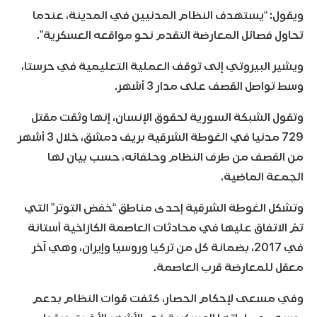
ويقول: “يستهدف النظام المدنيين في المدينة، عندما
تحاول فصائل المعارضة التقدم نحو مواقعه العسكرية”.
ويشير البيروتي إلى توقف العملية التعليمية في حرستا،
وسط تواصل القصف على مدار 3 أشهر.
وتقول الشبكة السورية لحقوق الإنسان، إنها وثقت مقتل
729 مدنيا في الغوطة الشرقية بريف دمشق، خلال 3 أشهر
من القصف من طرف النظام وحلفائه، حسب بيان لها
الجمعة الماضية.
وتشكل الغوطة الشرقية إحدى مناطق “خفض التوتر” التي
تمّ الاتفاق عليها في محادثات العاصمة الكازاخية أستانة
في 2017، بضمانة كل من تركيا وروسيا وإيران، وهي آخر
معقل للمعارضة قرب العاصمة.
وفي مسعى لإحكام الحصار، كثفت قوات النظام بدعم