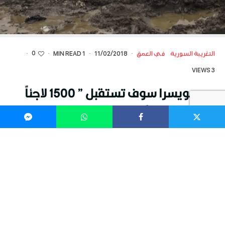
0
التغريبة السورية
في العمق
·
11/02/2018
·
1 MIN READ
·
·
3 VIEWS
سويسرا سوف تستقبل ” 1500 لاجئاً
سورياً ” يقيمون في لبنان
[dt_fancy_image image_id=”60657″
onclick=”lightbox” width=””]
A young girl walks along her family’s improvised tented
settlement in the Bekaa Valley , Lebanon
سويسرا سوف تستقبل " 1500 لاجئاً سورياً " يقيمون