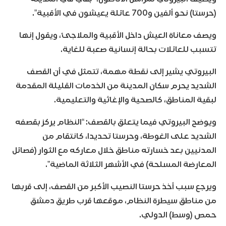
(حرستا) نحو ألفين و700 عائلة يعيشون في الأقبية”.
ويصف معاناة العيش داخل الأقبية والملاجئ، ويقول إنها
تتسبب للعائلات بحالة إنسانية صعبة للغاية.
البيروتي يشير إلى نقطة مهمة، تتمثل في أن القصف
الشديد يحرم سكان المدينة من الخدمات القليلة المقدمة
لبقية المناطق، كالصحية والإغاثية والتعليمية.
ويوضح البيروتي فيما يتعلق بالقصف: “النظام يركز بقصفه
الشديد على الغوطة، وحرستا تحديدا، كانتقام من
المدنيين بعد خسارته مناطق خلال معاركه مع الثوار (فصائل
المعارضة المسلحة) في الأشهر الثلاثة الماضية”.
ويرجع سبب أخذ حرستا النصيب الأكبر من القصف، إلى قربها
من مناطق سيطرة النظام، موقعها قرب طريق دمشق
حمص (وسط) الدولي.