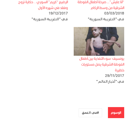
“أنا عايش”… صرخة أطفال الغوطة
الرضيع “كريم” السوري.. حكاية نزوح
الشرقية من وسط الركام
وفقد في شهره الأول
19/12/2017
03/03/2018
في "التغريبة السورية"
في "التغريبة السورية"
يونسيف: سوء التغذية بين أطفال
الغوطة الشرقية يصل مستويات
خطيرة
29/11/2017
في "أخبار العالم"
الوسوم
في العمق