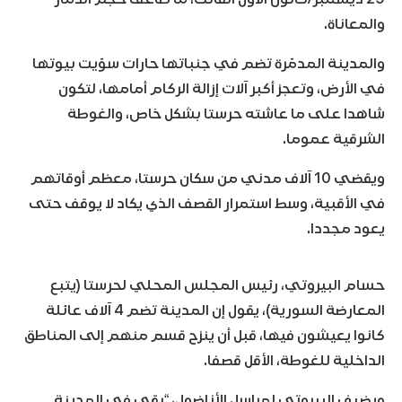
والمعاناة.
والمدينة المدمّرة تضم في جنباتها حارات سوّيت بيوتها
في الأرض، وتعجز أكبر آلات إزالة الركام أمامها، لتكون
شاهدا على ما عاشته حرستا بشكل خاص، والغوطة
الشرقية عموما.
ويقضي 10 آلاف مدني من سكان حرستا، معظم أوقاتهم
في الأقبية، وسط استمرار القصف الذي يكاد لا يوقف حتى
يعود مجددا.
حسام البيروتي، رئيس المجلس المحلي لحرستا (يتبع
المعارضة السورية)، يقول إن المدينة تضم 4 آلاف عائلة
كانوا يعيشون فيها، قبل أن ينزح قسم منهم إلى المناطق
الداخلية للغوطة، الأقل قصفا.
ويضيف البيروتي لمراسل الأناضول، “بقي في المدينة