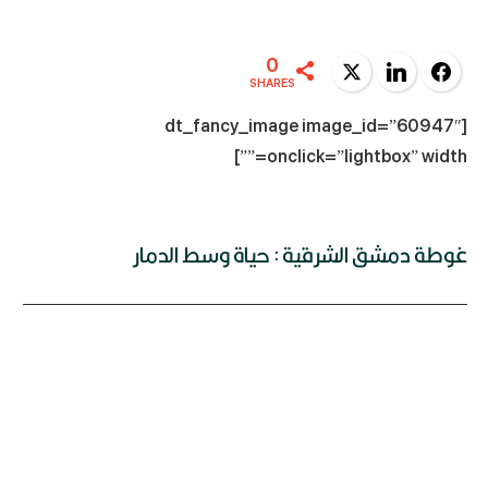
0
Twitter
LinkedIn
Facebook
SHARES
[dt_fancy_image image_id=”60947″
onclick=”lightbox” width=””]
غوطة دمشق الشرقية : حياة وسط الدمار