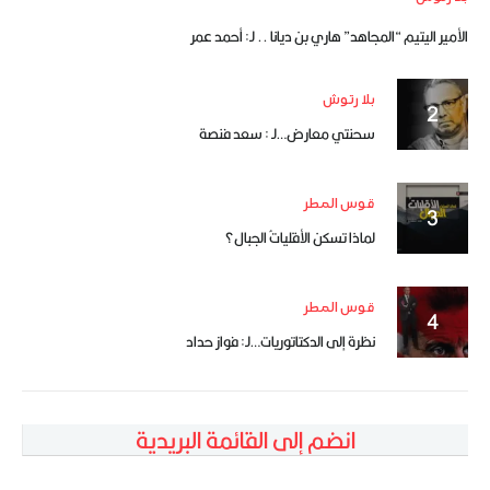
الأمير اليتيم “المجاهد” هاري بن ديانا .. لـ: أحمد عمر
بلا رتوش
سحنتي معارض…لـ : سعد فنصة
قوس المطر
لماذا تسكن الأقلياتُ الجبال؟
قوس المطر
نظرة إلى الدكتاتوريات…لـ: فواز حداد
انضم إلى القائمة البريدية