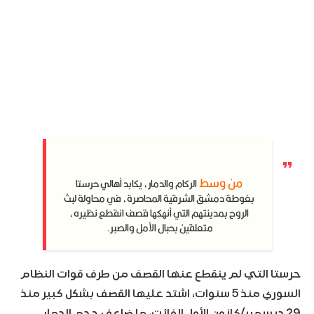
من وسط
الركام والدمار، يكابد أهالي حرستا
بغوطة دمشق الشرقية المحاصرة، في محاولة لبث
الروح بمدينتهم التي أنهكها قصف انقطع نظيره،
متعلقين بحبال الأمل والصبر.
حرستا التي لم ينقطع عنها القصف من طرف قوات النظام
السوري منذ 5 سنوات، اشتد عليها القصف بشكل كبير منذ
29 ديسمبر/كانون الأول الفائت، ما ضاعف حجم الدمار