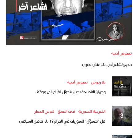
نصوص أدبية
مديح لشاعر آخر….لـ: منذر مصري
بلا رتوش
نصوص أدبية
وجهان للفضيحة: حين يتحوّل القناع إلى موقف
التغريبة السورية
في العمق
قوس المطر
هل “تتسوّل” السوريات في الجزائر؟!..لـ : فاضل السباعي