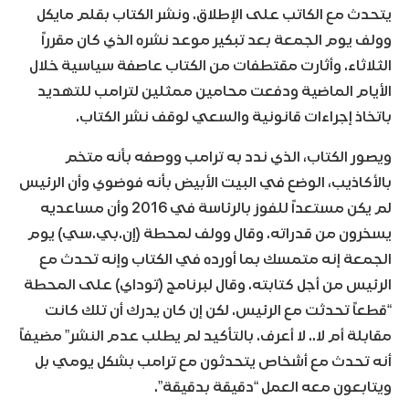
يتحدث مع الكاتب على الإطلاق. ونشر الكتاب بقلم مايكل
وولف يوم الجمعة بعد تبكير موعد نشره الذي كان مقرراً
الثلاثاء. وأثارت مقتطفات من الكتاب عاصفة سياسية خلال
الأيام الماضية ودفعت محامين ممثلين لترامب للتهديد
باتخاذ إجراءات قانونية والسعي لوقف نشر الكتاب.
ويصور الكتاب، الذي ندد به ترامب ووصفه بأنه متخم
بالأكاذيب، الوضع في البيت الأبيض بأنه فوضوي وأن الرئيس
لم يكن مستعداً للفوز بالرئاسة في 2016 وأن مساعديه
يسخرون من قدراته. وقال وولف لمحطة (إن.بي.سي) يوم
الجمعة إنه متمسك بما أورده في الكتاب وإنه تحدث مع
الرئيس من أجل كتابته. وقال لبرنامج (توداي) على المحطة
“قطعاً تحدثت مع الرئيس. لكن إن كان يدرك أن تلك كانت
مقابلة أم لا.. لا أعرف. بالتأكيد لم يطلب عدم النشر” مضيفاً
أنه تحدث مع أشخاص يتحدثون مع ترامب بشكل يومي بل
ويتابعون معه العمل “دقيقة بدقيقة”.