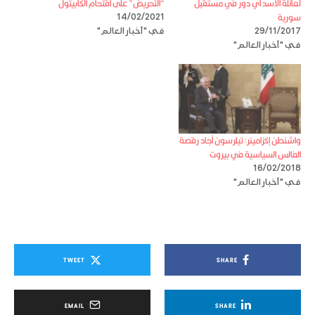
لعائلة الأسد أي دور في مستقبل
“التحريض” على اقتحام الكابيتول
سورية
14/02/2021
29/11/2017
في "أخبار العالم"
في "أخبار العالم"
واشنطن إكزامينر: تيلرسون أجاد رقصة
الفالس السياسية في بيروت
16/02/2018
في "أخبار العالم"
TWEET
SHARE
EMAIL
SHARE