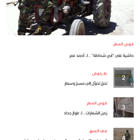
قوس المطر
حاشية على “أبي شحاطة” …لـ: أحمد عمر
بلا رتوش
تحرّر تحوّل إلى مسخ وسعار
قوس المطر
زمن الشعارات …لـ: فواز حداد
في العمق