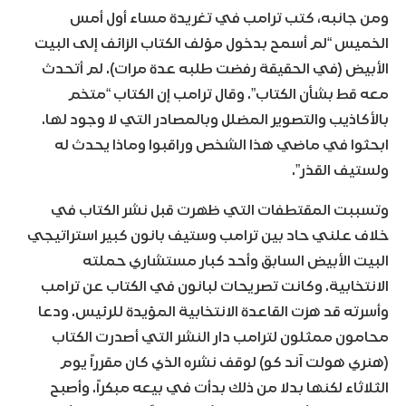
ومن جانبه، كتب ترامب في تغريدة مساء أول أمس
الخميس “لم أسمح بدخول مؤلف الكتاب الزائف إلى البيت
الأبيض (في الحقيقة رفضت طلبه عدة مرات). لم أتحدث
معه قط بشأن الكتاب”. وقال ترامب إن الكتاب “متخم
بالأكاذيب والتصوير المضلل وبالمصادر التي لا وجود لها.
ابحثوا في ماضي هذا الشخص وراقبوا وماذا يحدث له
ولستيف القذر”.
وتسببت المقتطفات التي ظهرت قبل نشر الكتاب في
خلاف علني حاد بين ترامب وستيف بانون كبير استراتيجي
البيت الأبيض السابق وأحد كبار مستشاري حملته
الانتخابية. وكانت تصريحات لبانون في الكتاب عن ترامب
وأسرته قد هزت القاعدة الانتخابية المؤيدة للرئيس. ودعا
محامون ممثلون لترامب دار النشر التي أصدرت الكتاب
(هنري هولت آند كو) لوقف نشره الذي كان مقرراً يوم
الثلاثاء لكنها بدلا من ذلك بدأت في بيعه مبكراً. وأصبح