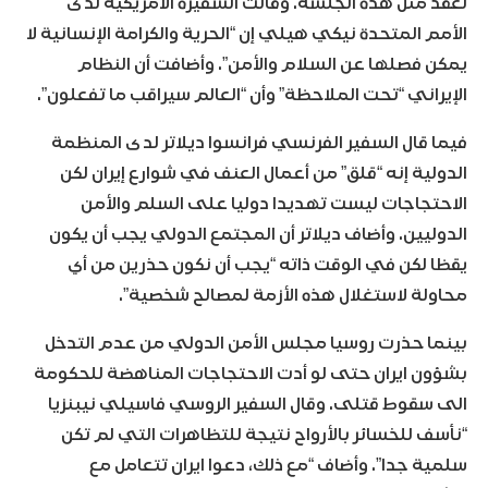
لعقد مثل هذه الجلسة. وقالت السفيرة الأمريكية لدى
الأمم المتحدة نيكي هيلي إن “الحرية والكرامة الإنسانية لا
يمكن فصلها عن السلام والأمن”. وأضافت أن النظام
الإيراني “تحت الملاحظة” وأن “العالم سيراقب ما تفعلون”.
فيما قال السفير الفرنسي فرانسوا ديلاتر لدى المنظمة
الدولية إنه “قلق” من أعمال العنف في شوارع إيران لكن
الاحتجاجات ليست تهديدا دوليا على السلم والأمن
الدوليين. وأضاف ديلاتر أن المجتمع الدولي يجب أن يكون
يقظا لكن في الوقت ذاته “يجب أن نكون حذرين من أي
محاولة لاستغلال هذه الأزمة لمصالح شخصية”.
بينما حذرت روسيا مجلس الأمن الدولي من عدم التدخل
بشؤون ايران حتى لو أدت الاحتجاجات المناهضة للحكومة
الى سقوط قتلى. وقال السفير الروسي فاسيلي نيبنزيا
“نأسف للخسائر بالأرواح نتيجة للتظاهرات التي لم تكن
سلمية جدا”. وأضاف “مع ذلك، دعوا ايران تتعامل مع