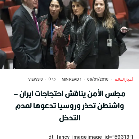
0
أخبار العالم
·
06/01/2018
·
1 MIN READ
·
·
8 VIEWS
مجلس الأمن يناقش احتجاجات ايران –
واشنطن تحذر وروسيا تدعوها لعدم
التدخل
[dt_fancy_image image_id=”59313″