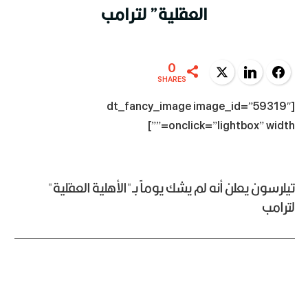
العقلية” لترامب
0
Twitter
LinkedIn
Facebook
SHARES
[dt_fancy_image image_id=”59319″
onclick=”lightbox” width=””]
تيلرسون يعلن أنه لم يشك يوماً بـ"الأهلية العقلية"
لترامب