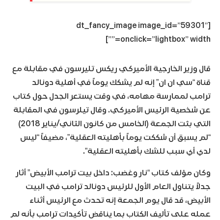
[dt_fancy_image image_id=”59301″
onclick=”lightbox” width=””]
قال وزير الخارجية الأميركي ريكس تليرسون في مقابلة مع
قناة “سي ان ان” إنه لم يشكك يوماً في أهلية دونالد
ترامب لممارسة مهامه، في وقت يستعر الجدل حول كتاب
عن شخصية الرئيس الأميركي. وقال تيلرسون في المقابلة
التي بثت الجمعة (الخامس من كانون الثاني/يناير 2018)
“لم يسبق أن شككت يوماً بأهليته العقلية”، مضيفاً “ليس
لدي أي سبب للشك بأهليته العقلية”.
وكان مؤلف كتاب “نار وغضب: داخل بيت ترامب الأبيض” أثار
جدلاً يتناول العام الأول للرئيس دونالد ترامب في البيت
الأبيض، قد قال يوم الجمعة إنه تحدث مع الرئيس أثناء
عمله على تأليف الكتاب بما يناقض تأكيدات ترامب بأنه لم