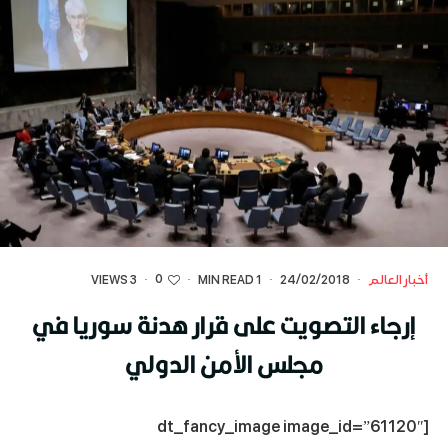
0
أخبار العالم
·
24/02/2018
·
1 MIN READ
·
·
3 VIEWS
إرجاء التصويت على قرار هدنة سوريا في
مجلس الأمن الدولي
[dt_fancy_image image_id=”61120″