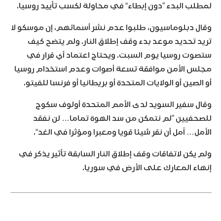
لمطلب البدء ”دون إبطاء“ في محاولة لكسب تأييد روسيا.
وقال دبلوماسيون، طلبوا عدم نشر أسمائهم، إن موسكو لا
تريد تحديد موعد بدء وقف إطلاق النار. ولم يتضح كيف
ستصوت روسيا يوم السبت. ويحتاج اعتماد أي قرار في
مجلس الأمن موافقة تسعة أصوات وعدم استخدام روسيا
أو الصين أو الولايات المتحدة أو بريطانيا أو فرنسا للفيتو.
وقال سفير السويد لدى الأمم المتحدة أولوف سكوج
للصحفيين ”لم نتمكن من سد الهوة تماما… لن نفقد
الأمل… آمل أن نقر شيئا قويا ومعبرا ومؤثرا في الغد“.
ولم يكن لاتفاقات وقف إطلاق النار السابقة تأثير يذكر في
إنهاء المعارك على الأرض في سوريا.