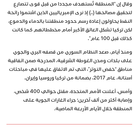
وقال إن “المنطقة تُستهدف مجددا من قبل قوى تتصارع
لتحقيق مصالحها (..) إذ نرى الإمبرياليين الذين اشتموا رائحة
النفط يحاولون إعادة رسم حدود منطقتنا بالدماء والدموع،
لكن تركيا تشكل العائق الأكبر أمام مخططاتهم كما كانت
كذلك قبل 100 عام”.
ومنذ أيام، صعد النظام السوري من قصفه البري والجوي
على بلدات ومدن الغوطة الشرقية، المدرجة ضمن اتفاقية
مناطق “خفض التوتر”، التي تم الاتفاق عليها في مباحثات
أستانة، عام 2017، بضمانة من تركيا وروسيا وإيران.
وأمس، أعلنت الأمم المتحدة، مقتل حوالي 400 شخص،
وإصابة أكثر من ألف آخرين؛ جراء الغارات الجوية على
المنطقة خلال الأيام الأربعة الماضية.