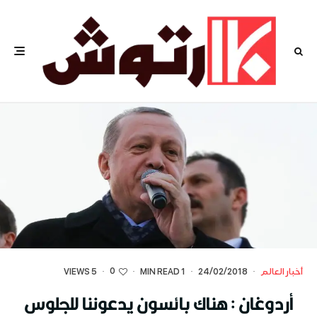
0
أخبار العالم
·
24/02/2018
·
1 MIN READ
·
·
5 VIEWS
أردوغان : هناك بائسون يدعوننا للجلوس