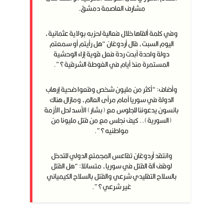
مشارف العاصمة دمشق.
وفي كلمة ألقاها خلال فعالية لحزبه بولاية عثمانية،
اليوم السبت، قال أردوغان “هل رأيتم أو سمعتم
دولة واحدة أبدت ردة فعل قوية إزاء الوحشية
المستمرة منذ أيام في الغوطة الشرقية؟”.
وأضاف: “أكثر من مليون شخص وقعوا ضحية إرهاب
الدولة في سوريا أمام مرأى العالم، ومازال هناك
بائسون يدعوننا للجلوس مع (بشار) الأسد لحل الأزمة
(السورية).. كيف نجلس مع من قتل مليونا من
مواطنيه؟”.
وانتقد أردوغان تقاعس المجمتع الدولي للتدخل
لوقف آلة القتل في سوريا، متسائلا: “هل القتل
بالسلاح التقليدي شرعي والقتل بالسلاح الكيميائي
غير شرعي؟”.