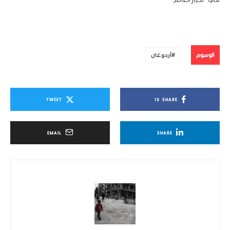
في "أخبار العالم"
الوسوم
أردوغان
TWEET
13
SHARE
EMAIL
SHARE