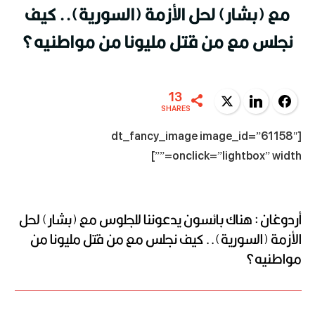
مع (بشار) لحل الأزمة (السورية).. كيف
نجلس مع من قتل مليونا من مواطنيه؟
13
Twitter
LinkedIn
Facebook
SHARES
[dt_fancy_image image_id=”61158″
onclick=”lightbox” width=””]
أردوغان : هناك بائسون يدعوننا للجلوس مع (بشار) لحل
الأزمة (السورية).. كيف نجلس مع من قتل مليونا من
مواطنيه؟