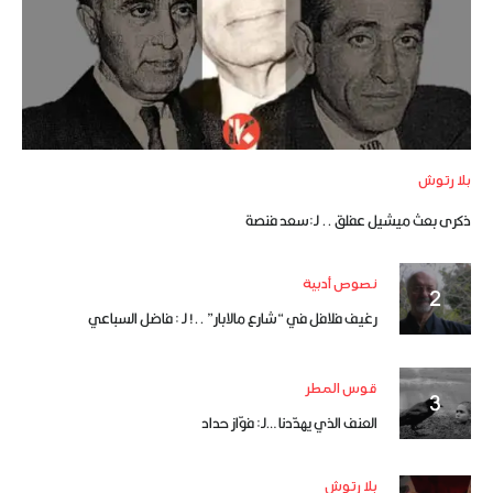
بلا رتوش
ذكرى بعث ميشيل عفلق .. لـ:سعد فنصة
نصوص أدبية
رغيف فلافل في “شارع مالابار” ..! لـ : فاضل السباعي
قوس المطر
العنف الذي يهدّدنا …لـ: فوّاز حداد
بلا رتوش